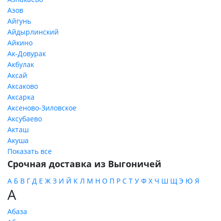
Азов
Айгунь
Айдырлинский
Айкино
Ак-Довурак
Акбулак
Аксай
Аксаково
Аксарка
Аксеново-Зиловское
Аксубаево
Акташ
Акуша
Показать все
Срочная доставка из Выгоничей
А
Б
В
Г
Д
Е
Ж
З
И
Й
К
Л
М
Н
О
П
Р
С
Т
У
Ф
Х
Ч
Ш
Щ
Э
Ю
Я
А
Абаза