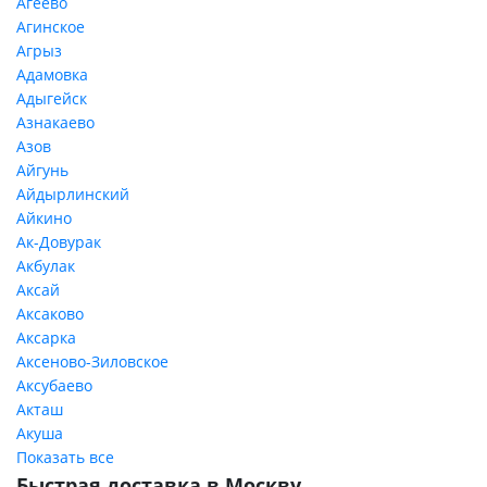
Агеево
Агинское
Агрыз
Адамовка
Адыгейск
Азнакаево
Азов
Айгунь
Айдырлинский
Айкино
Ак-Довурак
Акбулак
Аксай
Аксаково
Аксарка
Аксеново-Зиловское
Аксубаево
Акташ
Акуша
Показать все
Быстрая доставка в Москву