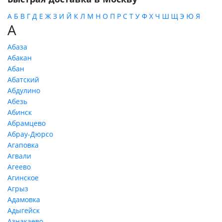
А
Б
В
Г
Д
Е
Ж
З
И
Й
К
Л
М
Н
О
П
Р
С
Т
У
Ф
Х
Ч
Ш
Щ
Э
Ю
Я
А
Абаза
Абакан
Абан
Абатский
Абдулино
Абезь
Абинск
Абрамцево
Абрау-Дюрсо
Агаповка
Агвали
Агеево
Агинское
Агрыз
Адамовка
Адыгейск
Азнакаево