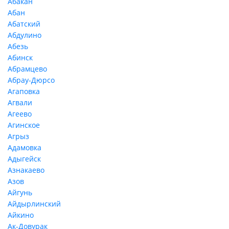
Абакан
Абан
Абатский
Абдулино
Абезь
Абинск
Абрамцево
Абрау-Дюрсо
Агаповка
Агвали
Агеево
Агинское
Агрыз
Адамовка
Адыгейск
Азнакаево
Азов
Айгунь
Айдырлинский
Айкино
Ак-Довурак