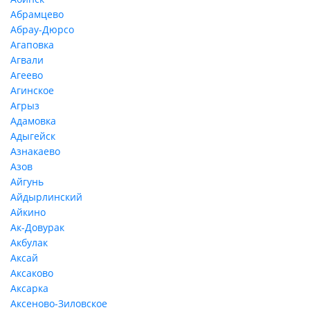
Абрамцево
Абрау-Дюрсо
Агаповка
Агвали
Агеево
Агинское
Агрыз
Адамовка
Адыгейск
Азнакаево
Азов
Айгунь
Айдырлинский
Айкино
Ак-Довурак
Акбулак
Аксай
Аксаково
Аксарка
Аксеново-Зиловское