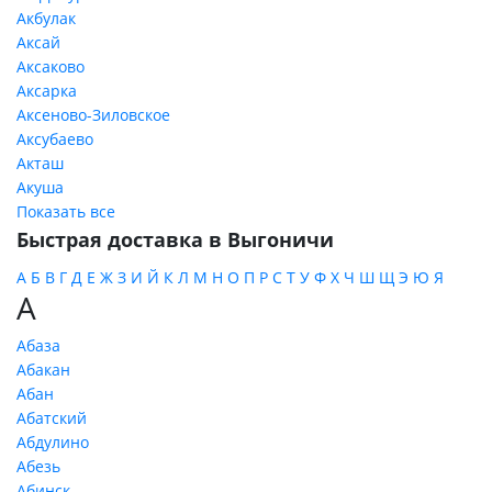
Акбулак
Аксай
Аксаково
Аксарка
Аксеново-Зиловское
Аксубаево
Акташ
Акуша
Показать все
Быстрая доставка в Выгоничи
А
Б
В
Г
Д
Е
Ж
З
И
Й
К
Л
М
Н
О
П
Р
С
Т
У
Ф
Х
Ч
Ш
Щ
Э
Ю
Я
А
Абаза
Абакан
Абан
Абатский
Абдулино
Абезь
Абинск