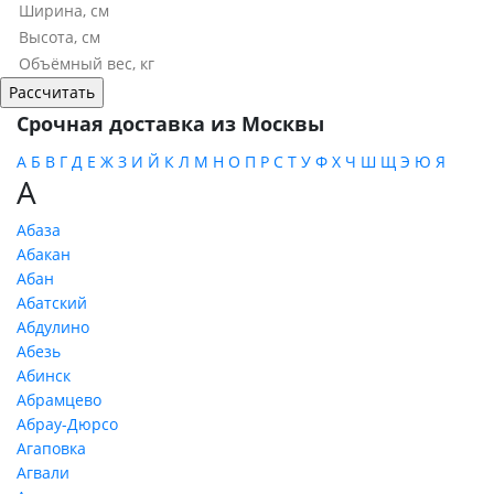
Срочная доставка из Москвы
А
Б
В
Г
Д
Е
Ж
З
И
Й
К
Л
М
Н
О
П
Р
С
Т
У
Ф
Х
Ч
Ш
Щ
Э
Ю
Я
А
Абаза
Абакан
Абан
Абатский
Абдулино
Абезь
Абинск
Абрамцево
Абрау-Дюрсо
Агаповка
Агвали