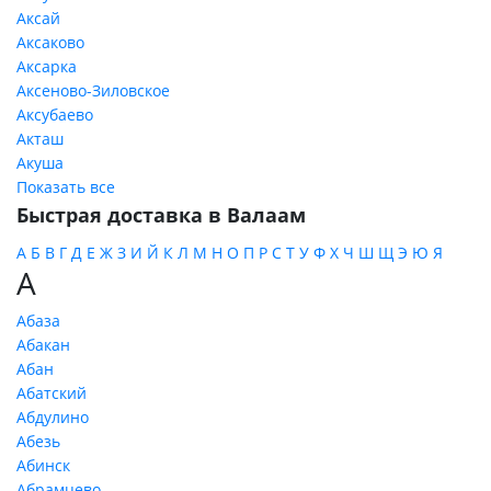
Аксай
Аксаково
Аксарка
Аксеново-Зиловское
Аксубаево
Акташ
Акуша
Показать все
Быстрая доставка в Валаам
А
Б
В
Г
Д
Е
Ж
З
И
Й
К
Л
М
Н
О
П
Р
С
Т
У
Ф
Х
Ч
Ш
Щ
Э
Ю
Я
А
Абаза
Абакан
Абан
Абатский
Абдулино
Абезь
Абинск
Абрамцево