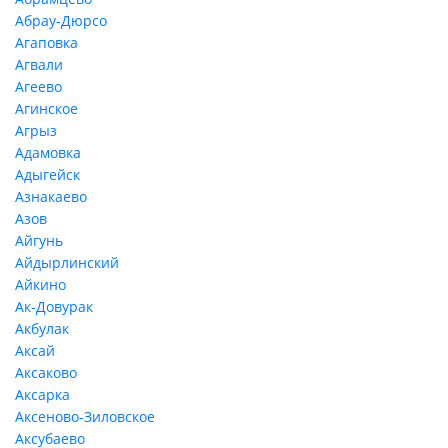
Абрау-Дюрсо
Агаповка
Агвали
Агеево
Агинское
Агрыз
Адамовка
Адыгейск
Азнакаево
Азов
Айгунь
Айдырлинский
Айкино
Ак-Довурак
Акбулак
Аксай
Аксаково
Аксарка
Аксеново-Зиловское
Аксубаево