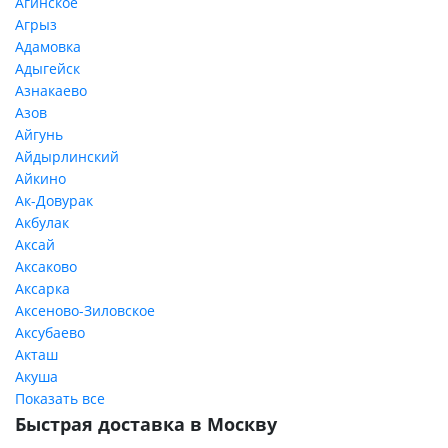
Агинское
Агрыз
Адамовка
Адыгейск
Азнакаево
Азов
Айгунь
Айдырлинский
Айкино
Ак-Довурак
Акбулак
Аксай
Аксаково
Аксарка
Аксеново-Зиловское
Аксубаево
Акташ
Акуша
Показать все
Быстрая доставка в Москву