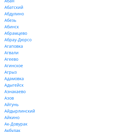
Абан
Абатский
Абдулино
Абезь
Абинск
Абрамцево
Абрау-Дюрсо
Агаповка
Агвали
Агеево
Агинское
Агрыз
Адамовка
Адыгейск
Азнакаево
Азов
Айгунь
Айдырлинский
Айкино
Ак-Довурак
Акбулак