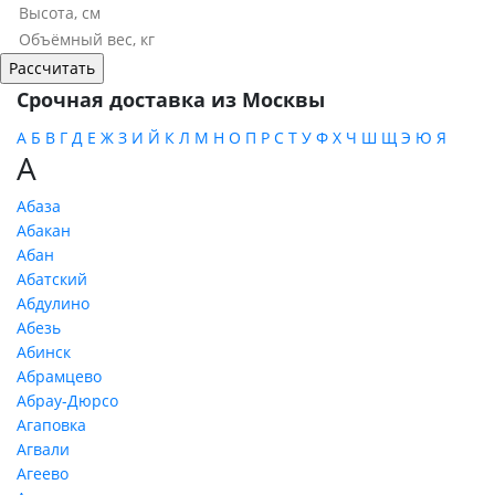
Срочная доставка из Москвы
А
Б
В
Г
Д
Е
Ж
З
И
Й
К
Л
М
Н
О
П
Р
С
Т
У
Ф
Х
Ч
Ш
Щ
Э
Ю
Я
А
Абаза
Абакан
Абан
Абатский
Абдулино
Абезь
Абинск
Абрамцево
Абрау-Дюрсо
Агаповка
Агвали
Агеево