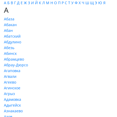
А
Б
В
Г
Д
Е
Ж
З
И
Й
К
Л
М
Н
О
П
Р
С
Т
У
Ф
Х
Ч
Ш
Щ
Э
Ю
Я
А
Абаза
Абакан
Абан
Абатский
Абдулино
Абезь
Абинск
Абрамцево
Абрау-Дюрсо
Агаповка
Агвали
Агеево
Агинское
Агрыз
Адамовка
Адыгейск
Азнакаево
Азов