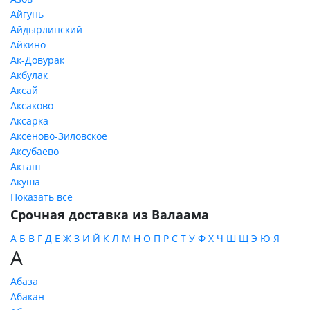
Айгунь
Айдырлинский
Айкино
Ак-Довурак
Акбулак
Аксай
Аксаково
Аксарка
Аксеново-Зиловское
Аксубаево
Акташ
Акуша
Показать все
Срочная доставка из Валаама
А
Б
В
Г
Д
Е
Ж
З
И
Й
К
Л
М
Н
О
П
Р
С
Т
У
Ф
Х
Ч
Ш
Щ
Э
Ю
Я
А
Абаза
Абакан