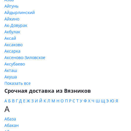
Айгунь
Айдырлинский
Айкино
Ак-Довурак
Акбулак
Аксай
Аксаково
Аксарка
Аксеново-Зиловское
Аксубаево
Акташ
Акуша
Показать все
Срочная доставка из Вязников
А
Б
В
Г
Д
Е
Ж
З
И
Й
К
Л
М
Н
О
П
Р
С
Т
У
Ф
Х
Ч
Ш
Щ
Э
Ю
Я
А
Абаза
Абакан