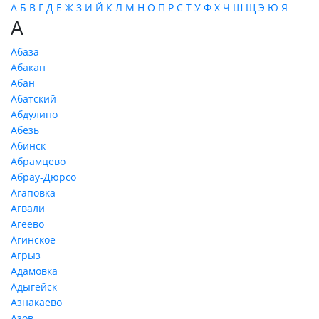
А
Б
В
Г
Д
Е
Ж
З
И
Й
К
Л
М
Н
О
П
Р
С
Т
У
Ф
Х
Ч
Ш
Щ
Э
Ю
Я
А
Абаза
Абакан
Абан
Абатский
Абдулино
Абезь
Абинск
Абрамцево
Абрау-Дюрсо
Агаповка
Агвали
Агеево
Агинское
Агрыз
Адамовка
Адыгейск
Азнакаево
Азов