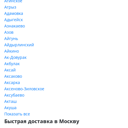
Агинское
Агрыз
Адамовка
Адыгейск
Азнакаево
Азов
Айгунь
Айдырлинский
Айкино
Ак-Довурак
Акбулак
Аксай
Аксаково
Аксарка
Аксеново-Зиловское
Аксубаево
Акташ
Акуша
Показать все
Быстрая доставка в Москву