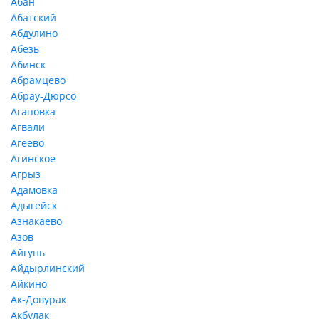
Абан
Абатский
Абдулино
Абезь
Абинск
Абрамцево
Абрау-Дюрсо
Агаповка
Агвали
Агеево
Агинское
Агрыз
Адамовка
Адыгейск
Азнакаево
Азов
Айгунь
Айдырлинский
Айкино
Ак-Довурак
Акбулак