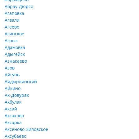
Абрау-Дюрсо
Агаповка
Агвали
Агеево
Агинское
Агрыз
Адамовка
Адыгейск
Азнакаево
Азов
Айгунь
Айдырлинский
Айкино
Ак-Довурак
Акбулак
Аксай
Аксаково
Аксарка
Аксеново-Зиловское
Аксубаево