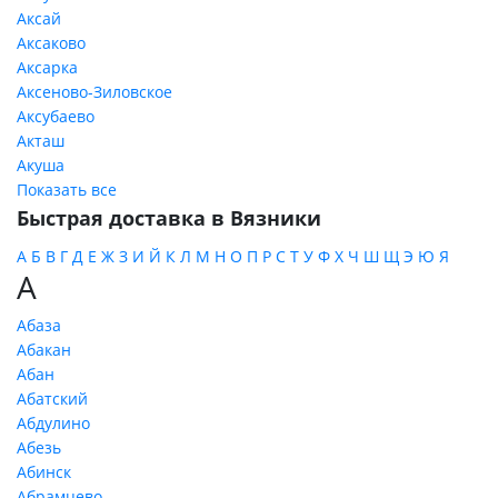
Аксай
Аксаково
Аксарка
Аксеново-Зиловское
Аксубаево
Акташ
Акуша
Показать все
Быстрая доставка в Вязники
А
Б
В
Г
Д
Е
Ж
З
И
Й
К
Л
М
Н
О
П
Р
С
Т
У
Ф
Х
Ч
Ш
Щ
Э
Ю
Я
А
Абаза
Абакан
Абан
Абатский
Абдулино
Абезь
Абинск
Абрамцево