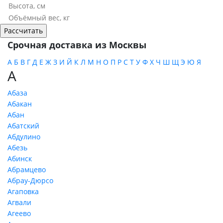
Срочная доставка из Москвы
А
Б
В
Г
Д
Е
Ж
З
И
Й
К
Л
М
Н
О
П
Р
С
Т
У
Ф
Х
Ч
Ш
Щ
Э
Ю
Я
А
Абаза
Абакан
Абан
Абатский
Абдулино
Абезь
Абинск
Абрамцево
Абрау-Дюрсо
Агаповка
Агвали
Агеево