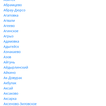
Абрамцево
Абрау-Дюрсо
Агаповка
Агвали
Агеево
Агинское
Агрыз
Адамовка
Адыгейск
Азнакаево
Азов
Айгунь
Айдырлинский
Айкино
Ак-Довурак
Акбулак
Аксай
Аксаково
Аксарка
Аксеново-Зиловское