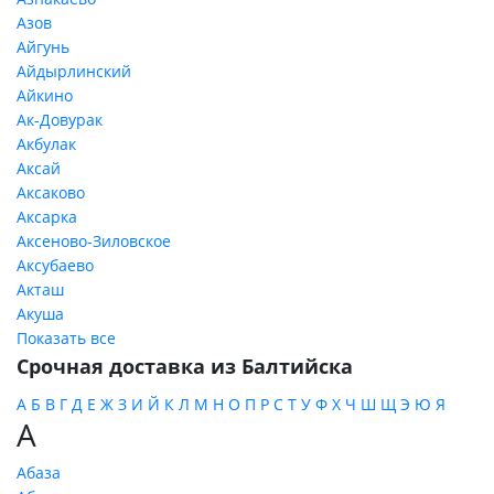
Азов
Айгунь
Айдырлинский
Айкино
Ак-Довурак
Акбулак
Аксай
Аксаково
Аксарка
Аксеново-Зиловское
Аксубаево
Акташ
Акуша
Показать все
Срочная доставка из Балтийска
А
Б
В
Г
Д
Е
Ж
З
И
Й
К
Л
М
Н
О
П
Р
С
Т
У
Ф
Х
Ч
Ш
Щ
Э
Ю
Я
А
Абаза