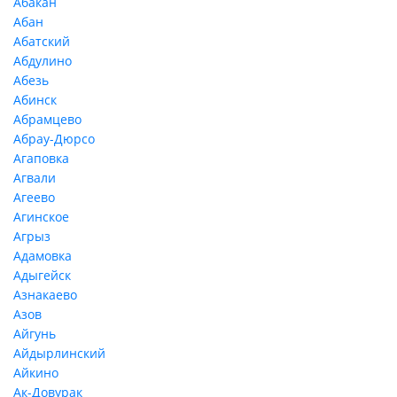
Абакан
Абан
Абатский
Абдулино
Абезь
Абинск
Абрамцево
Абрау-Дюрсо
Агаповка
Агвали
Агеево
Агинское
Агрыз
Адамовка
Адыгейск
Азнакаево
Азов
Айгунь
Айдырлинский
Айкино
Ак-Довурак