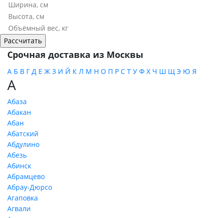
Срочная доставка из Москвы
А
Б
В
Г
Д
Е
Ж
З
И
Й
К
Л
М
Н
О
П
Р
С
Т
У
Ф
Х
Ч
Ш
Щ
Э
Ю
Я
А
Абаза
Абакан
Абан
Абатский
Абдулино
Абезь
Абинск
Абрамцево
Абрау-Дюрсо
Агаповка
Агвали