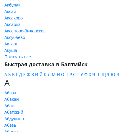
Акбулак
Аксай
Аксаково
Аксарка
Аксеново-Зиловское
Аксубаево
Акташ
Акуша
Показать все
Быстрая доставка в Балтийск
А
Б
В
Г
Д
Е
Ж
З
И
Й
К
Л
М
Н
О
П
Р
С
Т
У
Ф
Х
Ч
Ш
Щ
Э
Ю
Я
А
Абаза
Абакан
Абан
Абатский
Абдулино
Абезь
Абинск