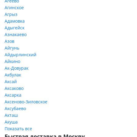
Агеево
Агинское
Агрыз
Адамовка
Адыгейск
Азнакаево
Азов
Айгунь
Айдырлинский
Айкино
Ак-Довурак
Акбулак
Аксай
Аксаково
Аксарка
Аксеново-Зиловское
Аксубаево
Акташ
Акуша
Показать все
Быстрая доставка в Москву