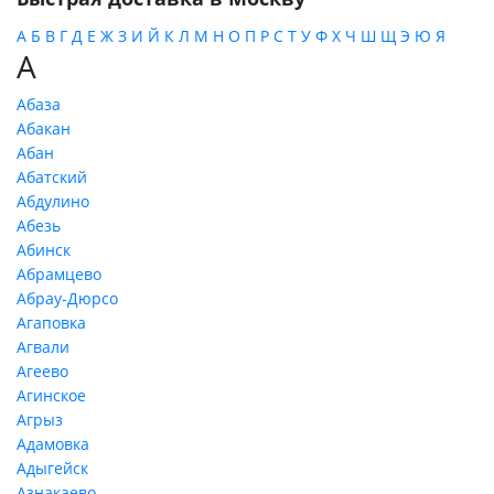
А
Б
В
Г
Д
Е
Ж
З
И
Й
К
Л
М
Н
О
П
Р
С
Т
У
Ф
Х
Ч
Ш
Щ
Э
Ю
Я
А
Абаза
Абакан
Абан
Абатский
Абдулино
Абезь
Абинск
Абрамцево
Абрау-Дюрсо
Агаповка
Агвали
Агеево
Агинское
Агрыз
Адамовка
Адыгейск
Азнакаево