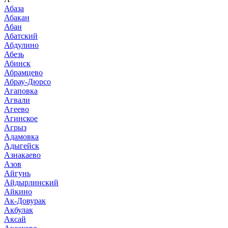
Абаза
Абакан
Абан
Абатский
Абдулино
Абезь
Абинск
Абрамцево
Абрау-Дюрсо
Агаповка
Агвали
Агеево
Агинское
Агрыз
Адамовка
Адыгейск
Азнакаево
Азов
Айгунь
Айдырлинский
Айкино
Ак-Довурак
Акбулак
Аксай