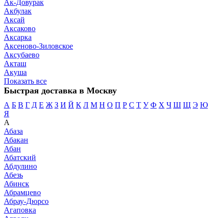
Ак-Довурак
Акбулак
Аксай
Аксаково
Аксарка
Аксеново-Зиловское
Аксубаево
Акташ
Акуша
Показать все
Быстрая доставка в Москву
А
Б
В
Г
Д
Е
Ж
З
И
Й
К
Л
М
Н
О
П
Р
С
Т
У
Ф
Х
Ч
Ш
Щ
Э
Ю
Я
А
Абаза
Абакан
Абан
Абатский
Абдулино
Абезь
Абинск
Абрамцево
Абрау-Дюрсо
Агаповка