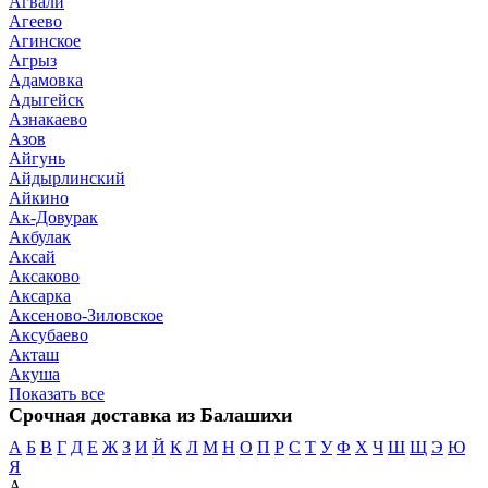
Агвали
Агеево
Агинское
Агрыз
Адамовка
Адыгейск
Азнакаево
Азов
Айгунь
Айдырлинский
Айкино
Ак-Довурак
Акбулак
Аксай
Аксаково
Аксарка
Аксеново-Зиловское
Аксубаево
Акташ
Акуша
Показать все
Срочная доставка из Балашихи
А
Б
В
Г
Д
Е
Ж
З
И
Й
К
Л
М
Н
О
П
Р
С
Т
У
Ф
Х
Ч
Ш
Щ
Э
Ю
Я
А