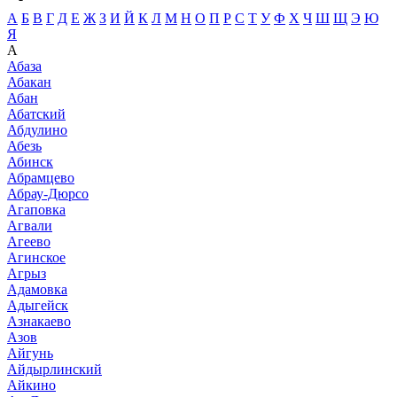
А
Б
В
Г
Д
Е
Ж
З
И
Й
К
Л
М
Н
О
П
Р
С
Т
У
Ф
Х
Ч
Ш
Щ
Э
Ю
Я
А
Абаза
Абакан
Абан
Абатский
Абдулино
Абезь
Абинск
Абрамцево
Абрау-Дюрсо
Агаповка
Агвали
Агеево
Агинское
Агрыз
Адамовка
Адыгейск
Азнакаево
Азов
Айгунь
Айдырлинский
Айкино