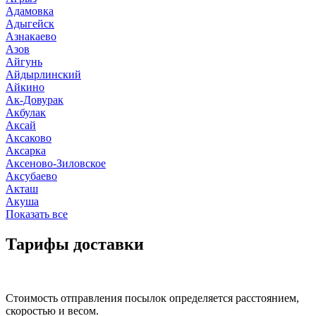
Адамовка
Адыгейск
Азнакаево
Азов
Айгунь
Айдырлинский
Айкино
Ак-Довурак
Акбулак
Аксай
Аксаково
Аксарка
Аксеново-Зиловское
Аксубаево
Акташ
Акуша
Показать все
Тарифы доставки
Стоимость отправления посылок определяется расстоянием,
скоростью и весом.