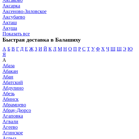
Аксаково
Аксарка
Аксеново-Зиловское
Аксубаево
Акташ
Акуша
Показать все
Быстрая доставка в Балашиху
А
Б
В
Г
Д
Е
Ж
З
И
Й
К
Л
М
Н
О
П
Р
С
Т
У
Ф
Х
Ч
Ш
Щ
Э
Ю
Я
А
Абаза
Абакан
Абан
Абатский
Абдулино
Абезь
Абинск
Абрамцево
Абрау-Дюрсо
Агаповка
Агвали
Агеево
Агинское
Агрыз