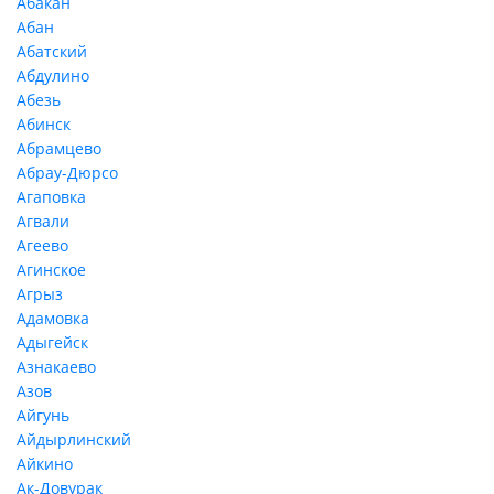
Абакан
Абан
Абатский
Абдулино
Абезь
Абинск
Абрамцево
Абрау-Дюрсо
Агаповка
Агвали
Агеево
Агинское
Агрыз
Адамовка
Адыгейск
Азнакаево
Азов
Айгунь
Айдырлинский
Айкино
Ак-Довурак