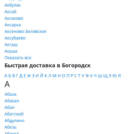
Акбулак
Аксай
Аксаково
Аксарка
Аксеново-Зиловское
Аксубаево
Акташ
Акуша
Показать все
Быстрая доставка в Богородск
А
Б
В
Г
Д
Е
Ж
З
И
Й
К
Л
М
Н
О
П
Р
С
Т
У
Ф
Х
Ч
Ш
Щ
Э
Ю
Я
А
Абаза
Абакан
Абан
Абатский
Абдулино
Абезь
Абинск