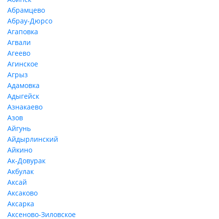
Абрамцево
Абрау-Дюрсо
Агаповка
Агвали
Агеево
Агинское
Агрыз
Адамовка
Адыгейск
Азнакаево
Азов
Айгунь
Айдырлинский
Айкино
Ак-Довурак
Акбулак
Аксай
Аксаково
Аксарка
Аксеново-Зиловское