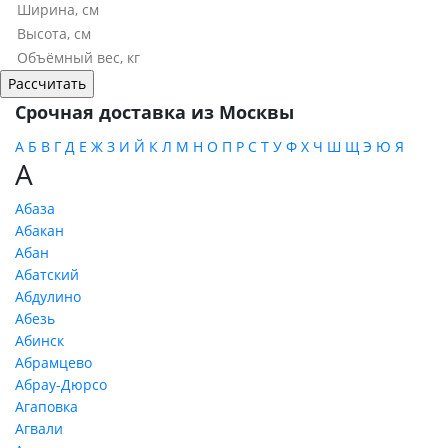
Срочная доставка из Москвы
А
Б
В
Г
Д
Е
Ж
З
И
Й
К
Л
М
Н
О
П
Р
С
Т
У
Ф
Х
Ч
Ш
Щ
Э
Ю
Я
А
Абаза
Абакан
Абан
Абатский
Абдулино
Абезь
Абинск
Абрамцево
Абрау-Дюрсо
Агаповка
Агвали