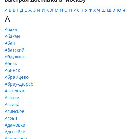
А
Б
В
Г
Д
Е
Ж
З
И
Й
К
Л
М
Н
О
П
Р
С
Т
У
Ф
Х
Ч
Ш
Щ
Э
Ю
Я
А
Абаза
Абакан
Абан
Абатский
Абдулино
Абезь
Абинск
Абрамцево
Абрау-Дюрсо
Агаповка
Агвали
Агеево
Агинское
Агрыз
Адамовка
Адыгейск
Азнакаево