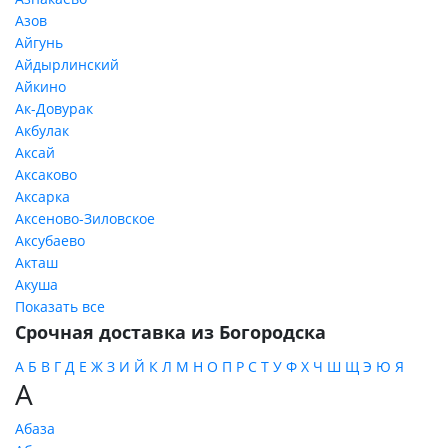
Азов
Айгунь
Айдырлинский
Айкино
Ак-Довурак
Акбулак
Аксай
Аксаково
Аксарка
Аксеново-Зиловское
Аксубаево
Акташ
Акуша
Показать все
Срочная доставка из Богородска
А
Б
В
Г
Д
Е
Ж
З
И
Й
К
Л
М
Н
О
П
Р
С
Т
У
Ф
Х
Ч
Ш
Щ
Э
Ю
Я
А
Абаза