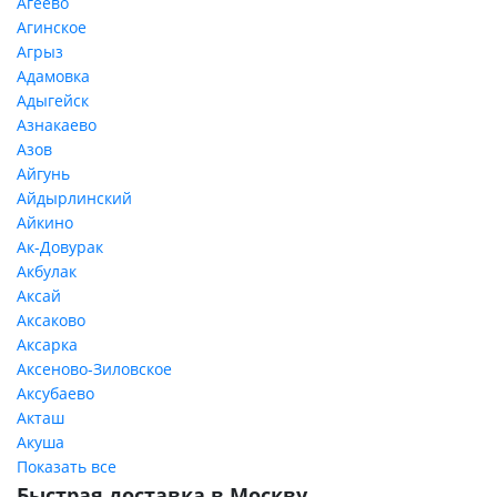
Агеево
Агинское
Агрыз
Адамовка
Адыгейск
Азнакаево
Азов
Айгунь
Айдырлинский
Айкино
Ак-Довурак
Акбулак
Аксай
Аксаково
Аксарка
Аксеново-Зиловское
Аксубаево
Акташ
Акуша
Показать все
Быстрая доставка в Москву