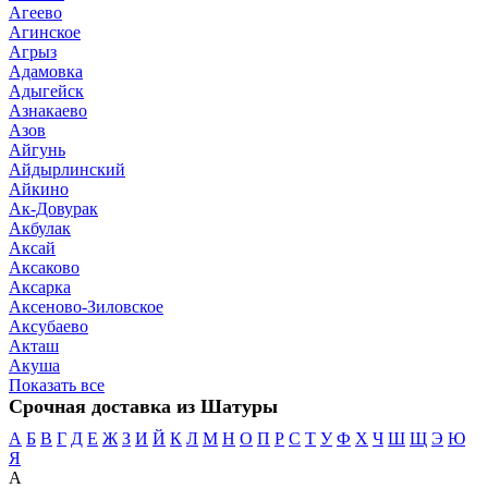
Агеево
Агинское
Агрыз
Адамовка
Адыгейск
Азнакаево
Азов
Айгунь
Айдырлинский
Айкино
Ак-Довурак
Акбулак
Аксай
Аксаково
Аксарка
Аксеново-Зиловское
Аксубаево
Акташ
Акуша
Показать все
Срочная доставка из Шатуры
А
Б
В
Г
Д
Е
Ж
З
И
Й
К
Л
М
Н
О
П
Р
С
Т
У
Ф
Х
Ч
Ш
Щ
Э
Ю
Я
А