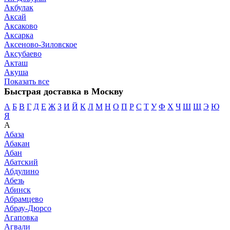
Акбулак
Аксай
Аксаково
Аксарка
Аксеново-Зиловское
Аксубаево
Акташ
Акуша
Показать все
Быстрая доставка в Москву
А
Б
В
Г
Д
Е
Ж
З
И
Й
К
Л
М
Н
О
П
Р
С
Т
У
Ф
Х
Ч
Ш
Щ
Э
Ю
Я
А
Абаза
Абакан
Абан
Абатский
Абдулино
Абезь
Абинск
Абрамцево
Абрау-Дюрсо
Агаповка
Агвали