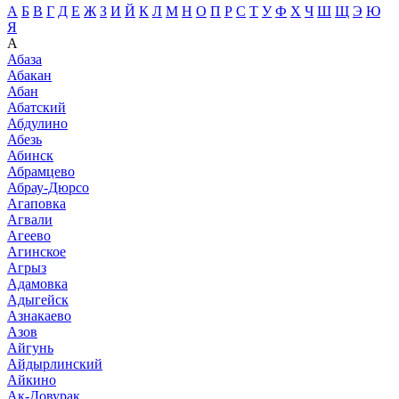
А
Б
В
Г
Д
Е
Ж
З
И
Й
К
Л
М
Н
О
П
Р
С
Т
У
Ф
Х
Ч
Ш
Щ
Э
Ю
Я
А
Абаза
Абакан
Абан
Абатский
Абдулино
Абезь
Абинск
Абрамцево
Абрау-Дюрсо
Агаповка
Агвали
Агеево
Агинское
Агрыз
Адамовка
Адыгейск
Азнакаево
Азов
Айгунь
Айдырлинский
Айкино
Ак-Довурак