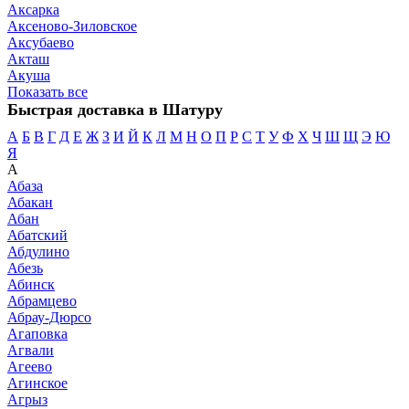
Аксарка
Аксеново-Зиловское
Аксубаево
Акташ
Акуша
Показать все
Быстрая доставка в Шатуру
А
Б
В
Г
Д
Е
Ж
З
И
Й
К
Л
М
Н
О
П
Р
С
Т
У
Ф
Х
Ч
Ш
Щ
Э
Ю
Я
А
Абаза
Абакан
Абан
Абатский
Абдулино
Абезь
Абинск
Абрамцево
Абрау-Дюрсо
Агаповка
Агвали
Агеево
Агинское
Агрыз