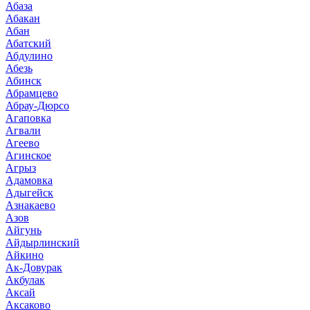
Абаза
Абакан
Абан
Абатский
Абдулино
Абезь
Абинск
Абрамцево
Абрау-Дюрсо
Агаповка
Агвали
Агеево
Агинское
Агрыз
Адамовка
Адыгейск
Азнакаево
Азов
Айгунь
Айдырлинский
Айкино
Ак-Довурак
Акбулак
Аксай
Аксаково