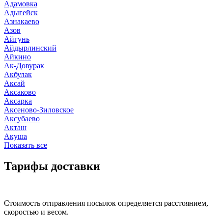
Адамовка
Адыгейск
Азнакаево
Азов
Айгунь
Айдырлинский
Айкино
Ак-Довурак
Акбулак
Аксай
Аксаково
Аксарка
Аксеново-Зиловское
Аксубаево
Акташ
Акуша
Показать все
Тарифы доставки
Стоимость отправления посылок определяется расстоянием,
скоростью и весом.