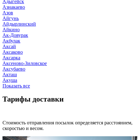
Адыгейск
Азнакаево
Азов
Айгунь
Айдырлинский
Айкино
Ак-Довурак
Акбулак
Аксай
Аксаково
Аксарка
Аксеново-Зиловское
Аксубаево
Акташ
Акуша
Показать все
Тарифы доставки
Стоимость отправления посылок определяется расстоянием,
скоростью и весом.