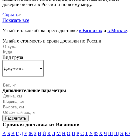
доверие бизнеса в России и по всему миру.
Скрыть
>
Показать все
Узнайте также об экспресс-доставке
в Вязниках
и
в Москве
.
Узнайте стоимость и сроки доставки по России
Вид груза
Дополнительные параметры
Срочная доставка из Вязников
А
Б
В
Г
Д
Е
Ж
З
И
Й
К
Л
М
Н
О
П
Р
С
Т
У
Ф
Х
Ч
Ш
Щ
Э
Ю