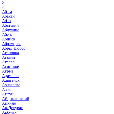
Я
А
Абаза
Абакан
Абан
Абатский
Абдулино
Абезь
Абинск
Абрамцево
Абрау-Дюрсо
Агаповка
Агвали
Агеево
Агинское
Агрыз
Адамовка
Адыгейск
Азнакаево
Азов
Айгунь
Айдырлинский
Айкино
Ак-Довурак
Акбулак