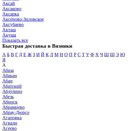
Аксай
Аксаково
Аксарка
Аксеново-Зиловское
Аксубаево
Акташ
Акуша
Показать все
Быстрая доставка в Вязники
А
Б
В
Г
Д
Е
Ж
З
И
Й
К
Л
М
Н
О
П
Р
С
Т
У
Ф
Х
Ч
Ш
Щ
Э
Ю
Я
А
Абаза
Абакан
Абан
Абатский
Абдулино
Абезь
Абинск
Абрамцево
Абрау-Дюрсо
Агаповка
Агвали
Агеево