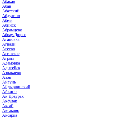
Абакан
Абан
Абатский
Абдулино
Абезь
Абинск
Абрамцево
Абрау-Дюрсо
Агаповка
Агвали
Агеево
Агинское
Агрыз
Адамовка
Адыгейск
Азнакаево
Азов
Айгунь
Айдырлинский
Айкино
Ак-Довурак
Акбулак
Аксай
Аксаково
Аксарка