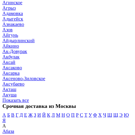
Агинское
Агрыз
Адамовка
Адыгейск
Азнакаево
Азов
Айгунь
Айдырлинский
Айкино
Ак-Довурак
Акбулак
Аксай
Аксаково
Аксарка
Аксеново-Зиловское
Аксубаево
Акташ
Акуша
Показать все
Срочная доставка из Москвы
А
Б
В
Г
Д
Е
Ж
З
И
Й
К
Л
М
Н
О
П
Р
С
Т
У
Ф
Х
Ч
Ш
Щ
Э
Ю
Я
А
Абаза