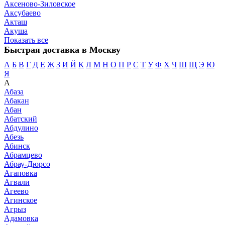
Аксеново-Зиловское
Аксубаево
Акташ
Акуша
Показать все
Быстрая доставка в Москву
А
Б
В
Г
Д
Е
Ж
З
И
Й
К
Л
М
Н
О
П
Р
С
Т
У
Ф
Х
Ч
Ш
Щ
Э
Ю
Я
А
Абаза
Абакан
Абан
Абатский
Абдулино
Абезь
Абинск
Абрамцево
Абрау-Дюрсо
Агаповка
Агвали
Агеево
Агинское
Агрыз
Адамовка