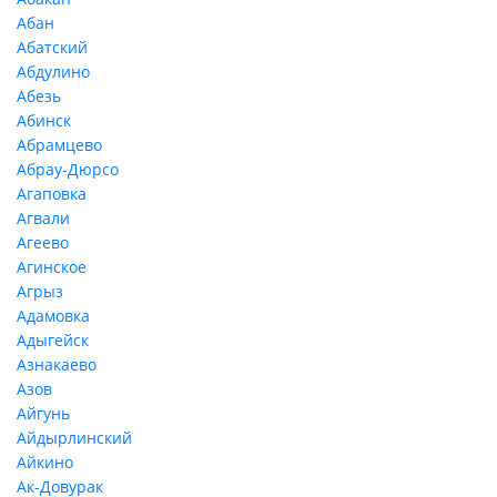
Абан
Абатский
Абдулино
Абезь
Абинск
Абрамцево
Абрау-Дюрсо
Агаповка
Агвали
Агеево
Агинское
Агрыз
Адамовка
Адыгейск
Азнакаево
Азов
Айгунь
Айдырлинский
Айкино
Ак-Довурак