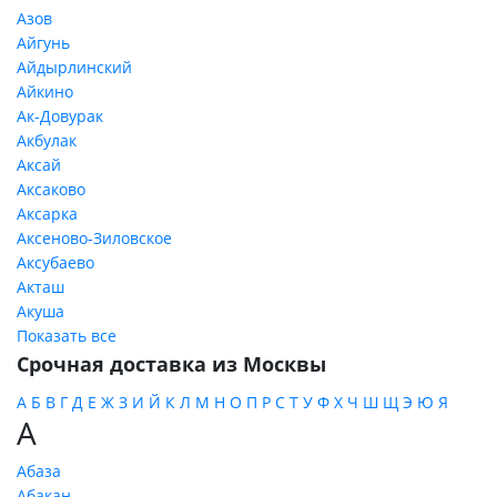
Азов
Айгунь
Айдырлинский
Айкино
Ак-Довурак
Акбулак
Аксай
Аксаково
Аксарка
Аксеново-Зиловское
Аксубаево
Акташ
Акуша
Показать все
Срочная доставка из Москвы
А
Б
В
Г
Д
Е
Ж
З
И
Й
К
Л
М
Н
О
П
Р
С
Т
У
Ф
Х
Ч
Ш
Щ
Э
Ю
Я
А
Абаза
Абакан