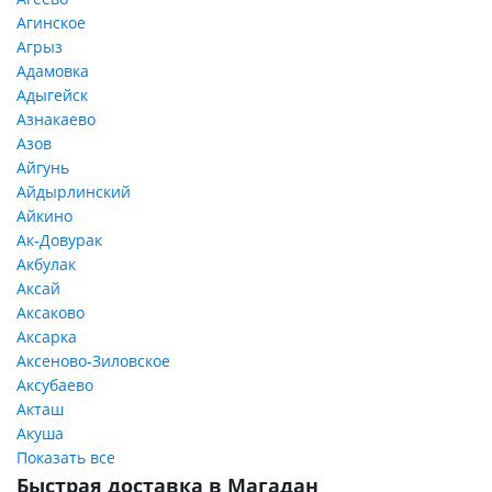
Агинское
Агрыз
Адамовка
Адыгейск
Азнакаево
Азов
Айгунь
Айдырлинский
Айкино
Ак-Довурак
Акбулак
Аксай
Аксаково
Аксарка
Аксеново-Зиловское
Аксубаево
Акташ
Акуша
Показать все
Быстрая доставка в Магадан