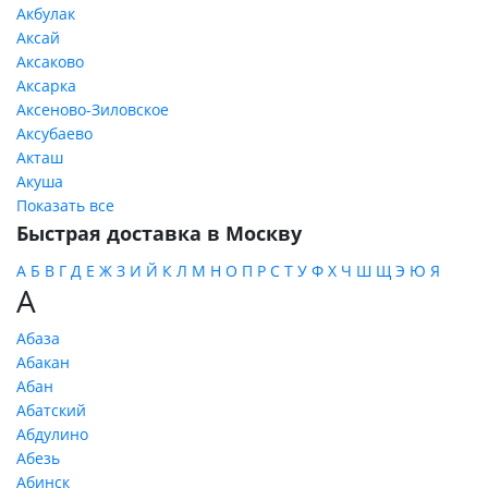
Акбулак
Аксай
Аксаково
Аксарка
Аксеново-Зиловское
Аксубаево
Акташ
Акуша
Показать все
Быстрая доставка в Москву
А
Б
В
Г
Д
Е
Ж
З
И
Й
К
Л
М
Н
О
П
Р
С
Т
У
Ф
Х
Ч
Ш
Щ
Э
Ю
Я
А
Абаза
Абакан
Абан
Абатский
Абдулино
Абезь
Абинск