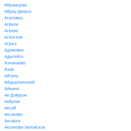
Абрамцево
Абрау-Дюрсо
Агаповка
Агвали
Агеево
Агинское
Агрыз
Адамовка
Адыгейск
Азнакаево
Азов
Айгунь
Айдырлинский
Айкино
Ак-Довурак
Акбулак
Аксай
Аксаково
Аксарка
Аксеново-Зиловское