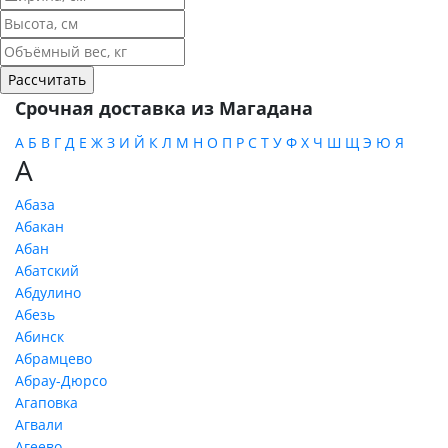
Срочная доставка из Магадана
А
Б
В
Г
Д
Е
Ж
З
И
Й
К
Л
М
Н
О
П
Р
С
Т
У
Ф
Х
Ч
Ш
Щ
Э
Ю
Я
А
Абаза
Абакан
Абан
Абатский
Абдулино
Абезь
Абинск
Абрамцево
Абрау-Дюрсо
Агаповка
Агвали
Агеево