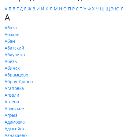
А
Б
В
Г
Д
Е
Ж
З
И
Й
К
Л
М
Н
О
П
Р
С
Т
У
Ф
Х
Ч
Ш
Щ
Э
Ю
Я
А
Абаза
Абакан
Абан
Абатский
Абдулино
Абезь
Абинск
Абрамцево
Абрау-Дюрсо
Агаповка
Агвали
Агеево
Агинское
Агрыз
Адамовка
Адыгейск
Азнакаево