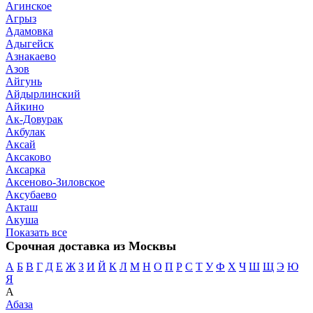
Агинское
Агрыз
Адамовка
Адыгейск
Азнакаево
Азов
Айгунь
Айдырлинский
Айкино
Ак-Довурак
Акбулак
Аксай
Аксаково
Аксарка
Аксеново-Зиловское
Аксубаево
Акташ
Акуша
Показать все
Срочная доставка из Москвы
А
Б
В
Г
Д
Е
Ж
З
И
Й
К
Л
М
Н
О
П
Р
С
Т
У
Ф
Х
Ч
Ш
Щ
Э
Ю
Я
А
Абаза