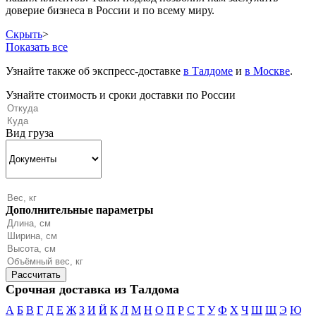
доверие бизнеса в России и по всему миру.
Скрыть
>
Показать все
Узнайте также об экспресс-доставке
в Талдоме
и
в Москве
.
Узнайте стоимость и сроки доставки по России
Вид груза
Дополнительные параметры
Срочная доставка из Талдома
А
Б
В
Г
Д
Е
Ж
З
И
Й
К
Л
М
Н
О
П
Р
С
Т
У
Ф
Х
Ч
Ш
Щ
Э
Ю