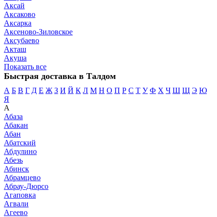
Аксай
Аксаково
Аксарка
Аксеново-Зиловское
Аксубаево
Акташ
Акуша
Показать все
Быстрая доставка в Талдом
А
Б
В
Г
Д
Е
Ж
З
И
Й
К
Л
М
Н
О
П
Р
С
Т
У
Ф
Х
Ч
Ш
Щ
Э
Ю
Я
А
Абаза
Абакан
Абан
Абатский
Абдулино
Абезь
Абинск
Абрамцево
Абрау-Дюрсо
Агаповка
Агвали
Агеево