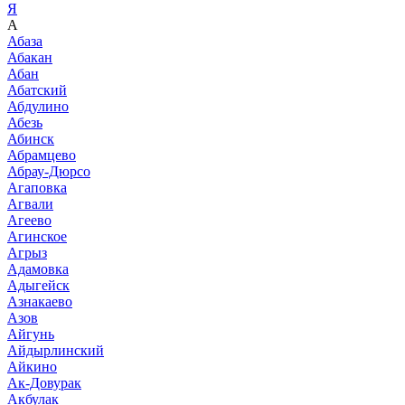
Я
А
Абаза
Абакан
Абан
Абатский
Абдулино
Абезь
Абинск
Абрамцево
Абрау-Дюрсо
Агаповка
Агвали
Агеево
Агинское
Агрыз
Адамовка
Адыгейск
Азнакаево
Азов
Айгунь
Айдырлинский
Айкино
Ак-Довурак
Акбулак