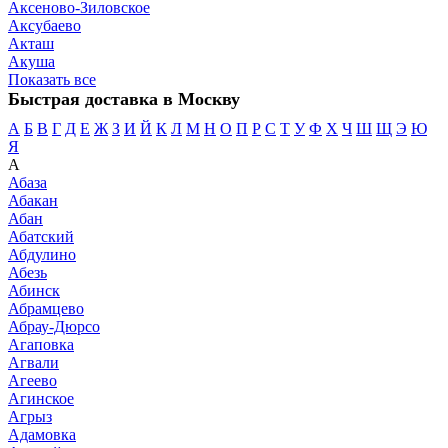
Аксеново-Зиловское
Аксубаево
Акташ
Акуша
Показать все
Быстрая доставка в Москву
А
Б
В
Г
Д
Е
Ж
З
И
Й
К
Л
М
Н
О
П
Р
С
Т
У
Ф
Х
Ч
Ш
Щ
Э
Ю
Я
А
Абаза
Абакан
Абан
Абатский
Абдулино
Абезь
Абинск
Абрамцево
Абрау-Дюрсо
Агаповка
Агвали
Агеево
Агинское
Агрыз
Адамовка