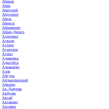
Абакан
Абан
Абатский
Абдулино
Абезь
Абинск
Абрамцево
Абрау-Дюрсо
Агаповка
Агвали
Агеево
Агинское
Агрыз
Адамовка
Адыгейск
Азнакаево
Азов
Айгунь
Айдырлинский
Айкино
Ак-Довурак
Акбулак
Аксай
Аксаково
Аксарка