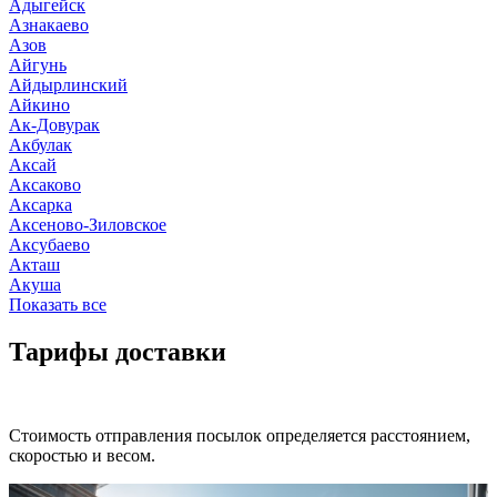
Адыгейск
Азнакаево
Азов
Айгунь
Айдырлинский
Айкино
Ак-Довурак
Акбулак
Аксай
Аксаково
Аксарка
Аксеново-Зиловское
Аксубаево
Акташ
Акуша
Показать все
Тарифы доставки
Стоимость отправления посылок определяется расстоянием,
скоростью и весом.