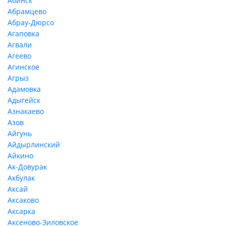
Абинск
Абрамцево
Абрау-Дюрсо
Агаповка
Агвали
Агеево
Агинское
Агрыз
Адамовка
Адыгейск
Азнакаево
Азов
Айгунь
Айдырлинский
Айкино
Ак-Довурак
Акбулак
Аксай
Аксаково
Аксарка
Аксеново-Зиловское