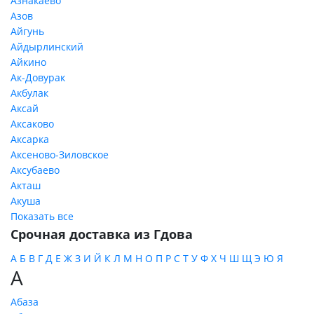
Азнакаево
Азов
Айгунь
Айдырлинский
Айкино
Ак-Довурак
Акбулак
Аксай
Аксаково
Аксарка
Аксеново-Зиловское
Аксубаево
Акташ
Акуша
Показать все
Срочная доставка из Гдова
А
Б
В
Г
Д
Е
Ж
З
И
Й
К
Л
М
Н
О
П
Р
С
Т
У
Ф
Х
Ч
Ш
Щ
Э
Ю
Я
А
Абаза