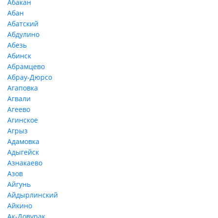
Абакан
Абан
Абатский
Абдулино
Абезь
Абинск
Абрамцево
Абрау-Дюрсо
Агаповка
Агвали
Агеево
Агинское
Агрыз
Адамовка
Адыгейск
Азнакаево
Азов
Айгунь
Айдырлинский
Айкино
Ак-Довурак