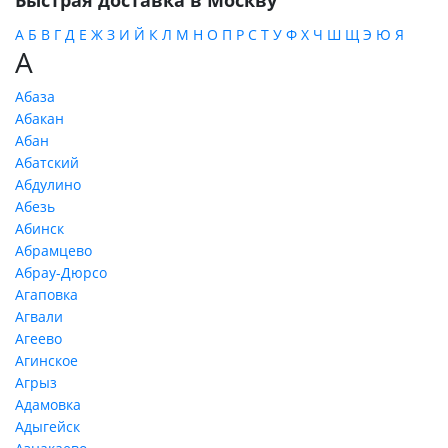
Быстрая доставка в Москву
А
Б
В
Г
Д
Е
Ж
З
И
Й
К
Л
М
Н
О
П
Р
С
Т
У
Ф
Х
Ч
Ш
Щ
Э
Ю
Я
А
Абаза
Абакан
Абан
Абатский
Абдулино
Абезь
Абинск
Абрамцево
Абрау-Дюрсо
Агаповка
Агвали
Агеево
Агинское
Агрыз
Адамовка
Адыгейск