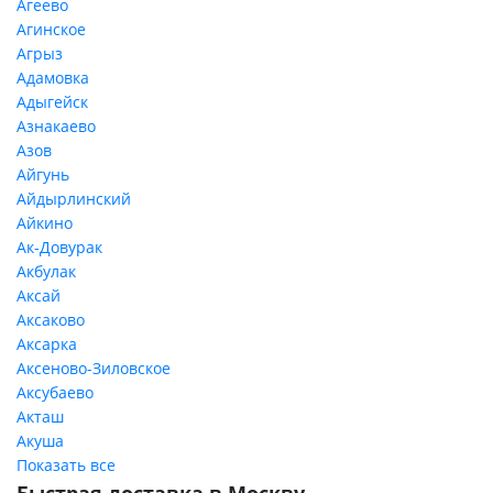
Агеево
Агинское
Агрыз
Адамовка
Адыгейск
Азнакаево
Азов
Айгунь
Айдырлинский
Айкино
Ак-Довурак
Акбулак
Аксай
Аксаково
Аксарка
Аксеново-Зиловское
Аксубаево
Акташ
Акуша
Показать все