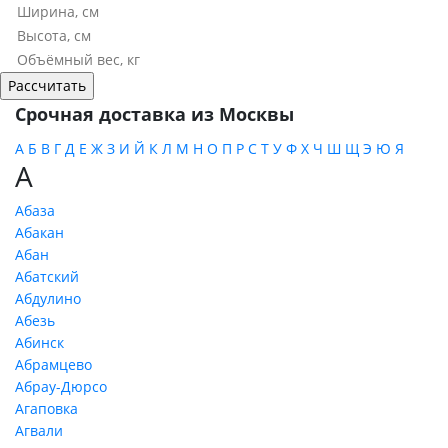
Срочная доставка из Москвы
А
Б
В
Г
Д
Е
Ж
З
И
Й
К
Л
М
Н
О
П
Р
С
Т
У
Ф
Х
Ч
Ш
Щ
Э
Ю
Я
А
Абаза
Абакан
Абан
Абатский
Абдулино
Абезь
Абинск
Абрамцево
Абрау-Дюрсо
Агаповка
Агвали