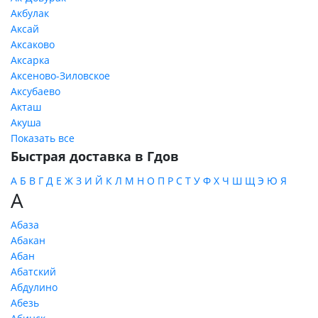
Акбулак
Аксай
Аксаково
Аксарка
Аксеново-Зиловское
Аксубаево
Акташ
Акуша
Показать все
Быстрая доставка в Гдов
А
Б
В
Г
Д
Е
Ж
З
И
Й
К
Л
М
Н
О
П
Р
С
Т
У
Ф
Х
Ч
Ш
Щ
Э
Ю
Я
А
Абаза
Абакан
Абан
Абатский
Абдулино
Абезь