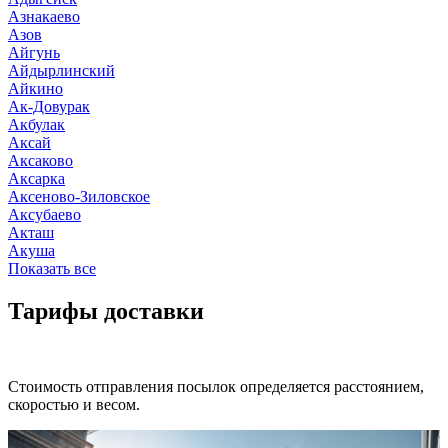
Азнакаево
Азов
Айгунь
Айдырлинский
Айкино
Ак-Довурак
Акбулак
Аксай
Аксаково
Аксарка
Аксеново-Зиловское
Аксубаево
Акташ
Акуша
Показать все
Тарифы доставки
Стоимость отправления посылок определяется расстоянием,
скоростью и весом.