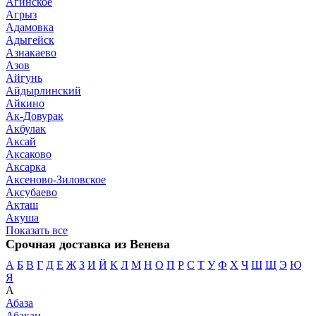
Агинское
Агрыз
Адамовка
Адыгейск
Азнакаево
Азов
Айгунь
Айдырлинский
Айкино
Ак-Довурак
Акбулак
Аксай
Аксаково
Аксарка
Аксеново-Зиловское
Аксубаево
Акташ
Акуша
Показать все
Срочная доставка из Венева
А
Б
В
Г
Д
Е
Ж
З
И
Й
К
Л
М
Н
О
П
Р
С
Т
У
Ф
Х
Ч
Ш
Щ
Э
Ю
Я
А
Абаза
Абакан