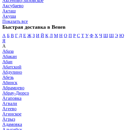
Аксеново-Зиловское
Аксубаево
Акташ
Акуша
Показать все
Быстрая доставка в Венев
А
Б
В
Г
Д
Е
Ж
З
И
Й
К
Л
М
Н
О
П
Р
С
Т
У
Ф
Х
Ч
Ш
Щ
Э
Ю
Я
А
Абаза
Абакан
Абан
Абатский
Абдулино
Абезь
Абинск
Абрамцево
Абрау-Дюрсо
Агаповка
Агвали
Агеево
Агинское
Агрыз
Адамовка
Адыгейск