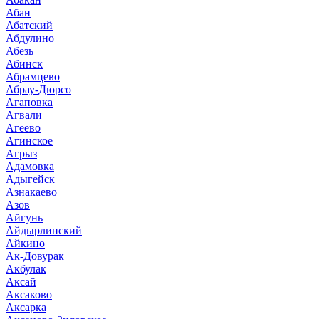
Абан
Абатский
Абдулино
Абезь
Абинск
Абрамцево
Абрау-Дюрсо
Агаповка
Агвали
Агеево
Агинское
Агрыз
Адамовка
Адыгейск
Азнакаево
Азов
Айгунь
Айдырлинский
Айкино
Ак-Довурак
Акбулак
Аксай
Аксаково
Аксарка