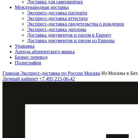
Доставка для самозанятых
Международная доставка
Экспресс-доставка паспорта
Экспресс-доставка аттестата
Экспресс-доставка свидетельства о рождении
Экспресс-доставка диплома
Доставка документов и писем в Европу
Доставка документов и писем из Европы
Упаковка
Аренда абонентского ящика
Бизнес перевод
Полиграфия
Главная
Экспресс-доставка по России
Москва
Из Москвы в Бат
Личный кабинет
+7 495 215-06-42