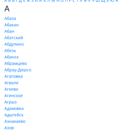
А
Б
В
Г
Д
Е
Ж
З
И
Й
К
Л
М
Н
О
П
Р
С
Т
У
Ф
Х
Ч
Ш
Щ
Э
Ю
Я
А
Абаза
Абакан
Абан
Абатский
Абдулино
Абезь
Абинск
Абрамцево
Абрау-Дюрсо
Агаповка
Агвали
Агеево
Агинское
Агрыз
Адамовка
Адыгейск
Азнакаево
Азов