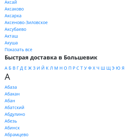
Аксай
Аксаково
Аксарка
Аксеново-Зиловское
Аксубаево
Акташ
Акуша
Показать все
Быстрая доставка в Большевик
А
Б
В
Г
Д
Е
Ж
З
И
Й
К
Л
М
Н
О
П
Р
С
Т
У
Ф
Х
Ч
Ш
Щ
Э
Ю
Я
А
Абаза
Абакан
Абан
Абатский
Абдулино
Абезь
Абинск
Абрамцево