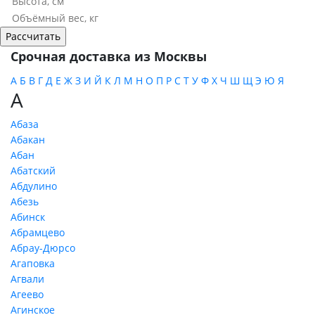
Срочная доставка из Москвы
А
Б
В
Г
Д
Е
Ж
З
И
Й
К
Л
М
Н
О
П
Р
С
Т
У
Ф
Х
Ч
Ш
Щ
Э
Ю
Я
А
Абаза
Абакан
Абан
Абатский
Абдулино
Абезь
Абинск
Абрамцево
Абрау-Дюрсо
Агаповка
Агвали
Агеево
Агинское