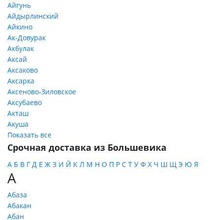
Айгунь
Айдырлинский
Айкино
Ак-Довурак
Акбулак
Аксай
Аксаково
Аксарка
Аксеново-Зиловское
Аксубаево
Акташ
Акуша
Показать все
Срочная доставка из Большевика
А
Б
В
Г
Д
Е
Ж
З
И
Й
К
Л
М
Н
О
П
Р
С
Т
У
Ф
Х
Ч
Ш
Щ
Э
Ю
Я
А
Абаза
Абакан
Абан