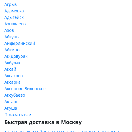
Агрыз
Адамовка
Адыгейск
Азнакаево
Азов
Айгунь
Айдырлинский
Айкино
Ак-Довурак
Акбулак
Аксай
Аксаково
Аксарка
Аксеново-Зиловское
Аксубаево
Акташ
Акуша
Показать все
Быстрая доставка в Москву