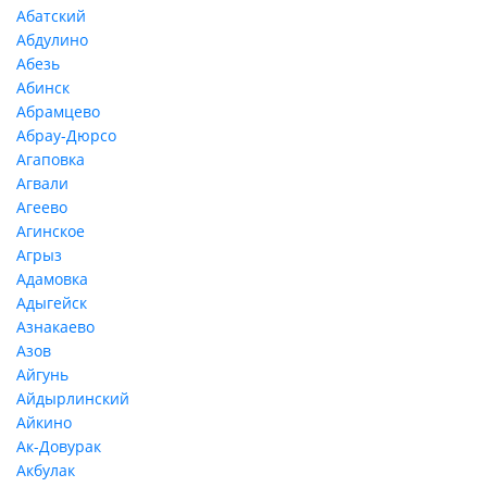
Абатский
Абдулино
Абезь
Абинск
Абрамцево
Абрау-Дюрсо
Агаповка
Агвали
Агеево
Агинское
Агрыз
Адамовка
Адыгейск
Азнакаево
Азов
Айгунь
Айдырлинский
Айкино
Ак-Довурак
Акбулак