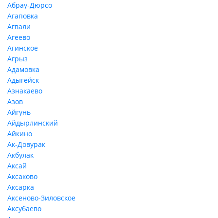
Абрау-Дюрсо
Агаповка
Агвали
Агеево
Агинское
Агрыз
Адамовка
Адыгейск
Азнакаево
Азов
Айгунь
Айдырлинский
Айкино
Ак-Довурак
Акбулак
Аксай
Аксаково
Аксарка
Аксеново-Зиловское
Аксубаево