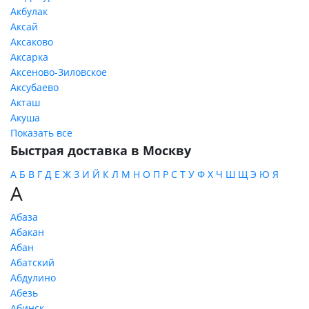
Акбулак
Аксай
Аксаково
Аксарка
Аксеново-Зиловское
Аксубаево
Акташ
Акуша
Показать все
Быстрая доставка в Москву
А
Б
В
Г
Д
Е
Ж
З
И
Й
К
Л
М
Н
О
П
Р
С
Т
У
Ф
Х
Ч
Ш
Щ
Э
Ю
Я
А
Абаза
Абакан
Абан
Абатский
Абдулино
Абезь
Абинск