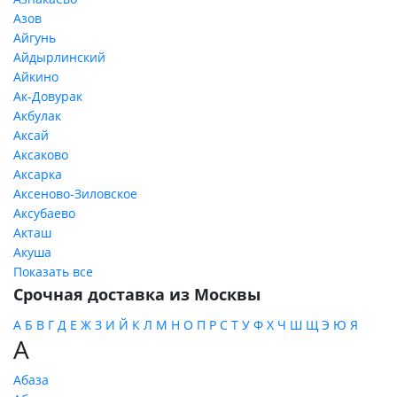
Азов
Айгунь
Айдырлинский
Айкино
Ак-Довурак
Акбулак
Аксай
Аксаково
Аксарка
Аксеново-Зиловское
Аксубаево
Акташ
Акуша
Показать все
Срочная доставка из Москвы
А
Б
В
Г
Д
Е
Ж
З
И
Й
К
Л
М
Н
О
П
Р
С
Т
У
Ф
Х
Ч
Ш
Щ
Э
Ю
Я
А
Абаза