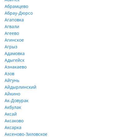
Абрамцево
Абрау-Дюрсо
Агаповка
Агвали
Агеево
Агинское
Агрыз
Адамовка
Адыгейск
Азнакаево
Азов
Айгунь
Айдырлинский
Айкино
Ак-Довурак
Акбулак
Аксай
Аксаково
Аксарка
Аксеново-Зиловское