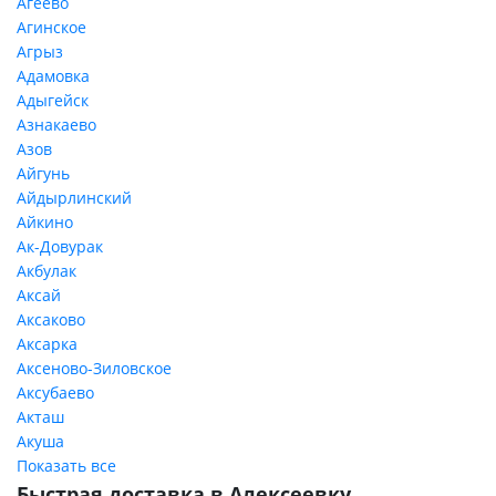
Агеево
Агинское
Агрыз
Адамовка
Адыгейск
Азнакаево
Азов
Айгунь
Айдырлинский
Айкино
Ак-Довурак
Акбулак
Аксай
Аксаково
Аксарка
Аксеново-Зиловское
Аксубаево
Акташ
Акуша
Показать все
Быстрая доставка в Алексеевку