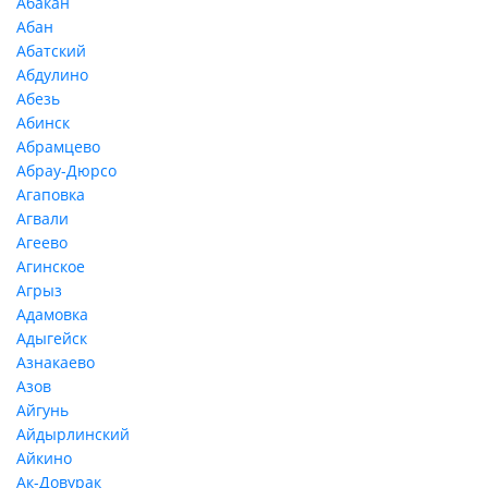
Абакан
Абан
Абатский
Абдулино
Абезь
Абинск
Абрамцево
Абрау-Дюрсо
Агаповка
Агвали
Агеево
Агинское
Агрыз
Адамовка
Адыгейск
Азнакаево
Азов
Айгунь
Айдырлинский
Айкино
Ак-Довурак