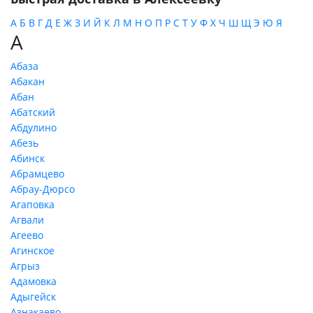
А
Б
В
Г
Д
Е
Ж
З
И
Й
К
Л
М
Н
О
П
Р
С
Т
У
Ф
Х
Ч
Ш
Щ
Э
Ю
Я
А
Абаза
Абакан
Абан
Абатский
Абдулино
Абезь
Абинск
Абрамцево
Абрау-Дюрсо
Агаповка
Агвали
Агеево
Агинское
Агрыз
Адамовка
Адыгейск
Азнакаево