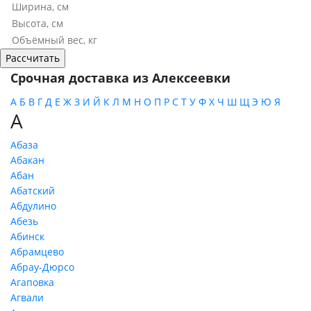
Срочная доставка из Алексеевки
А
Б
В
Г
Д
Е
Ж
З
И
Й
К
Л
М
Н
О
П
Р
С
Т
У
Ф
Х
Ч
Ш
Щ
Э
Ю
Я
А
Абаза
Абакан
Абан
Абатский
Абдулино
Абезь
Абинск
Абрамцево
Абрау-Дюрсо
Агаповка
Агвали