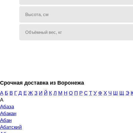
Срочная доставка из Воронежа
А
Б
В
Г
Д
Е
Ж
З
И
Й
К
Л
М
Н
О
П
Р
С
Т
У
Ф
Х
Ч
Ш
Щ
Э
А
Абаза
Абакан
Абан
Абатский