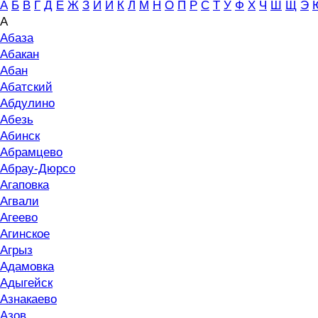
А
Б
В
Г
Д
Е
Ж
З
И
Й
К
Л
М
Н
О
П
Р
С
Т
У
Ф
Х
Ч
Ш
Щ
Э
А
Абаза
Абакан
Абан
Абатский
Абдулино
Абезь
Абинск
Абрамцево
Абрау-Дюрсо
Агаповка
Агвали
Агеево
Агинское
Агрыз
Адамовка
Адыгейск
Азнакаево
Азов