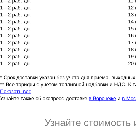
1—2 раб. дн.
11 
1—2 раб. дн.
12 
1—2 раб. дн.
13 
1—2 раб. дн.
14 
1—2 раб. дн.
15 
1—2 раб. дн.
16 
1—2 раб. дн.
17 
1—2 раб. дн.
18 
1—2 раб. дн.
19 
1—2 раб. дн.
20 
* Срок доставки указан без учета дня приема, выходных
** Все тарифы с учётом топливной надбавки и НДС. К 
Показать все
Узнайте также об экспресс-доставке
в Воронеже
и
в Мос
Узнайте стоимость 