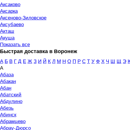
Аксаково
Аксарка
Аксеново-Зиловское
Аксубаево
Акташ
Акуша
Показать все
Быстрая доставка в Воронеж
А
Б
В
Г
Д
Е
Ж
З
И
Й
К
Л
М
Н
О
П
Р
С
Т
У
Ф
Х
Ч
Ш
Щ
Э
А
Абаза
Абакан
Абан
Абатский
Абдулино
Абезь
Абинск
Абрамцево
Абрау-Дюрсо