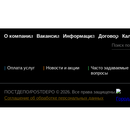
О компании
Вакансии
Информация
Договор
Ка
Оплата услуг
Новости и акции
Часто задаваемые
вопросы
ПОСТДЕПО/POSTDEPO © 2026. Все права защищены.
Соглашение об обработке персональных данных
Город