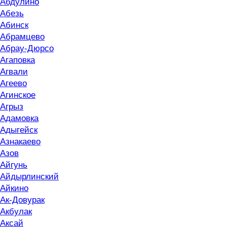
Абдулино
Абезь
Абинск
Абрамцево
Абрау-Дюрсо
Агаповка
Агвали
Агеево
Агинское
Агрыз
Адамовка
Адыгейск
Азнакаево
Азов
Айгунь
Айдырлинский
Айкино
Ак-Довурак
Акбулак
Аксай