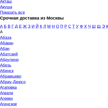
Акташ
Акуша
Показать все
Срочная доставка из Москвы
А
Б
В
Г
Д
Е
Ж
З
И
Й
К
Л
М
Н
О
П
Р
С
Т
У
Ф
Х
Ч
Ш
Щ
Э
А
Абаза
Абакан
Абан
Абатский
Абдулино
Абезь
Абинск
Абрамцево
Абрау-Дюрсо
Агаповка
Агвали
Агеево
Агинское