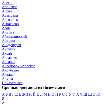
Агеево
Агинское
Агрыз
Адамовка
Адыгейск
Азнакаево
Азов
Айгунь
Айдырлинский
Айкино
Ак-Довурак
Акбулак
Аксай
Аксаково
Аксарка
Аксеново-Зиловское
Аксубаево
Акташ
Акуша
Показать все
Срочная доставка из Вяземского
А
Б
В
Г
Д
Е
Ж
З
И
Й
К
Л
М
Н
О
П
Р
С
Т
У
Ф
Х
Ч
Ш
Щ
Э
Ю
Я
А