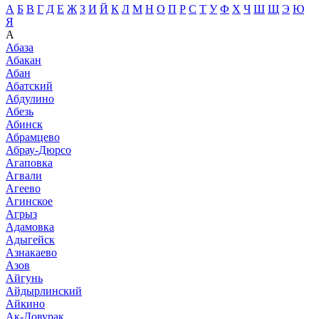
А
Б
В
Г
Д
Е
Ж
З
И
Й
К
Л
М
Н
О
П
Р
С
Т
У
Ф
Х
Ч
Ш
Щ
Э
Ю
Я
А
Абаза
Абакан
Абан
Абатский
Абдулино
Абезь
Абинск
Абрамцево
Абрау-Дюрсо
Агаповка
Агвали
Агеево
Агинское
Агрыз
Адамовка
Адыгейск
Азнакаево
Азов
Айгунь
Айдырлинский
Айкино
Ак-Довурак