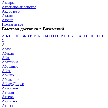
Аксарка
Аксеново-Зиловское
Аксубаево
Акташ
Акуша
Показать все
Быстрая доставка в Вяземский
А
Б
В
Г
Д
Е
Ж
З
И
Й
К
Л
М
Н
О
П
Р
С
Т
У
Ф
Х
Ч
Ш
Щ
Э
Ю
Я
А
Абаза
Абакан
Абан
Абатский
Абдулино
Абезь
Абинск
Абрамцево
Абрау-Дюрсо
Агаповка
Агвали
Агеево
Агинское
Агрыз