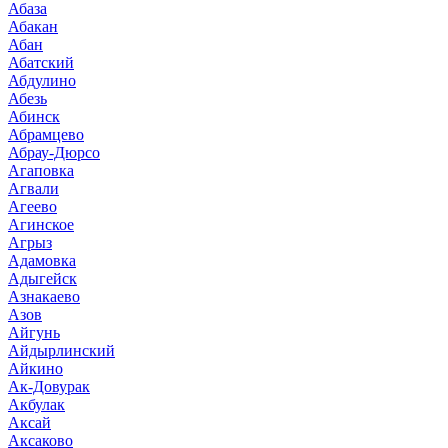
Абаза
Абакан
Абан
Абатский
Абдулино
Абезь
Абинск
Абрамцево
Абрау-Дюрсо
Агаповка
Агвали
Агеево
Агинское
Агрыз
Адамовка
Адыгейск
Азнакаево
Азов
Айгунь
Айдырлинский
Айкино
Ак-Довурак
Акбулак
Аксай
Аксаково