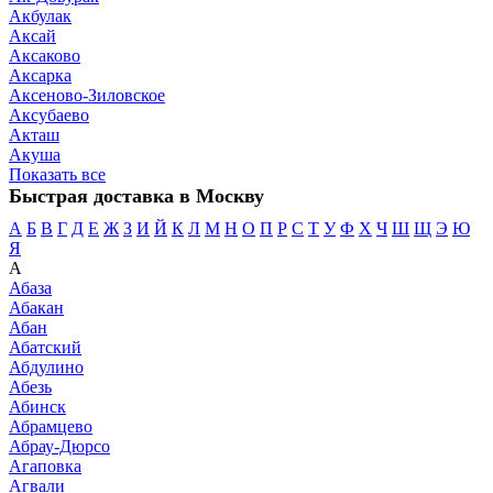
Акбулак
Аксай
Аксаково
Аксарка
Аксеново-Зиловское
Аксубаево
Акташ
Акуша
Показать все
Быстрая доставка в Москву
А
Б
В
Г
Д
Е
Ж
З
И
Й
К
Л
М
Н
О
П
Р
С
Т
У
Ф
Х
Ч
Ш
Щ
Э
Ю
Я
А
Абаза
Абакан
Абан
Абатский
Абдулино
Абезь
Абинск
Абрамцево
Абрау-Дюрсо
Агаповка
Агвали