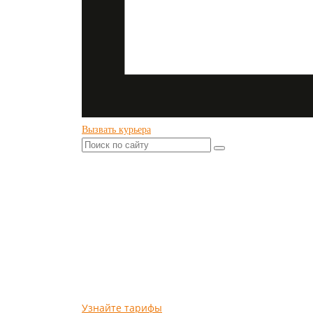
Вызвать курьера
ЭКСПРЕСС-Д
ИЗ МОСКВЫ В ТАМБОВ
ПОСТДЕПО (POSTDEPO) оказывает услуги в более
Узнайте тарифы