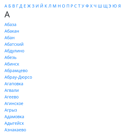
А
Б
В
Г
Д
Е
Ж
З
И
Й
К
Л
М
Н
О
П
Р
С
Т
У
Ф
Х
Ч
Ш
Щ
Э
Ю
Я
А
Абаза
Абакан
Абан
Абатский
Абдулино
Абезь
Абинск
Абрамцево
Абрау-Дюрсо
Агаповка
Агвали
Агеево
Агинское
Агрыз
Адамовка
Адыгейск
Азнакаево