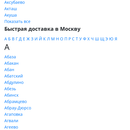
Аксубаево
Акташ
Акуша
Показать все
Быстрая доставка в Москву
А
Б
В
Г
Д
Е
Ж
З
И
Й
К
Л
М
Н
О
П
Р
С
Т
У
Ф
Х
Ч
Ш
Щ
Э
Ю
Я
А
Абаза
Абакан
Абан
Абатский
Абдулино
Абезь
Абинск
Абрамцево
Абрау-Дюрсо
Агаповка
Агвали
Агеево