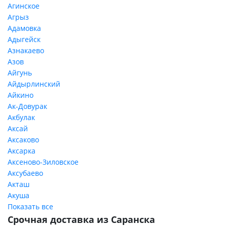
Агинское
Агрыз
Адамовка
Адыгейск
Азнакаево
Азов
Айгунь
Айдырлинский
Айкино
Ак-Довурак
Акбулак
Аксай
Аксаково
Аксарка
Аксеново-Зиловское
Аксубаево
Акташ
Акуша
Показать все
Срочная доставка из Саранска