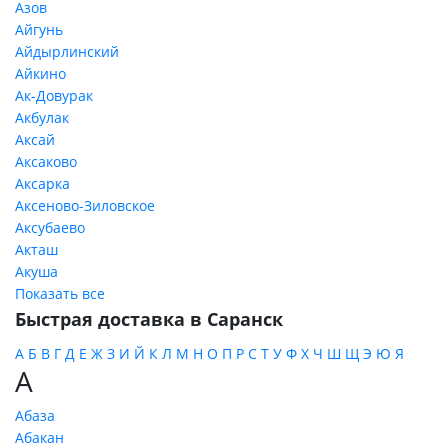
Азов
Айгунь
Айдырлинский
Айкино
Ак-Довурак
Акбулак
Аксай
Аксаково
Аксарка
Аксеново-Зиловское
Аксубаево
Акташ
Акуша
Показать все
Быстрая доставка в Саранск
А
Б
В
Г
Д
Е
Ж
З
И
Й
К
Л
М
Н
О
П
Р
С
Т
У
Ф
Х
Ч
Ш
Щ
Э
Ю
Я
А
Абаза
Абакан