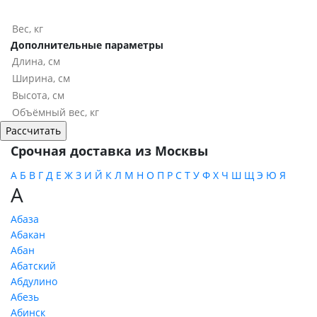
Дополнительные параметры
Срочная доставка из Москвы
А
Б
В
Г
Д
Е
Ж
З
И
Й
К
Л
М
Н
О
П
Р
С
Т
У
Ф
Х
Ч
Ш
Щ
Э
Ю
Я
А
Абаза
Абакан
Абан
Абатский
Абдулино
Абезь
Абинск