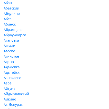
Абан
Абатский
Абдулино
Абезь
Абинск
Абрамцево
Абрау-Дюрсо
Агаповка
Агвали
Агеево
Агинское
Агрыз
Адамовка
Адыгейск
Азнакаево
Азов
Айгунь
Айдырлинский
Айкино
Ак-Довурак