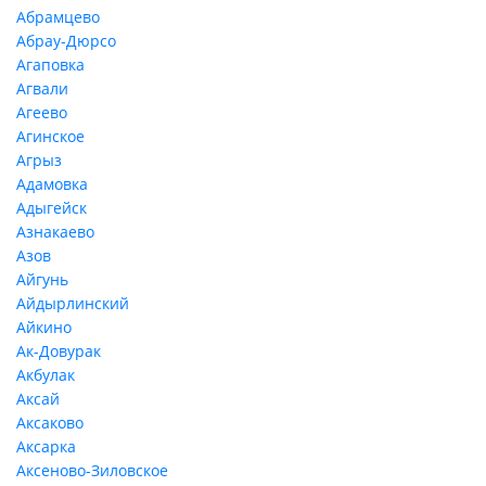
Абрамцево
Абрау-Дюрсо
Агаповка
Агвали
Агеево
Агинское
Агрыз
Адамовка
Адыгейск
Азнакаево
Азов
Айгунь
Айдырлинский
Айкино
Ак-Довурак
Акбулак
Аксай
Аксаково
Аксарка
Аксеново-Зиловское