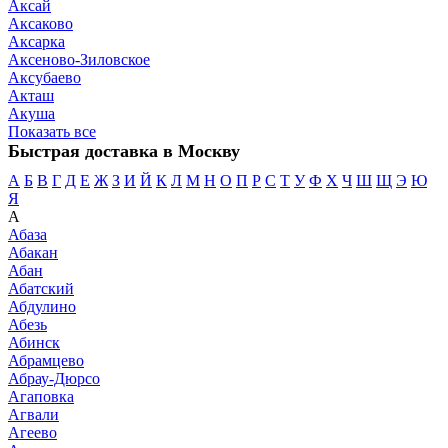
Аксай
Аксаково
Аксарка
Аксеново-Зиловское
Аксубаево
Акташ
Акуша
Показать все
Быстрая доставка в Москву
А
Б
В
Г
Д
Е
Ж
З
И
Й
К
Л
М
Н
О
П
Р
С
Т
У
Ф
Х
Ч
Ш
Щ
Э
Ю
Я
А
Абаза
Абакан
Абан
Абатский
Абдулино
Абезь
Абинск
Абрамцево
Абрау-Дюрсо
Агаповка
Агвали
Агеево