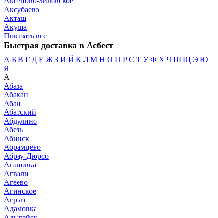
Аксеново-Зиловское
Аксубаево
Акташ
Акуша
Показать все
Быстрая доставка в Асбест
А
Б
В
Г
Д
Е
Ж
З
И
Й
К
Л
М
Н
О
П
Р
С
Т
У
Ф
Х
Ч
Ш
Щ
Э
Ю
Я
А
Абаза
Абакан
Абан
Абатский
Абдулино
Абезь
Абинск
Абрамцево
Абрау-Дюрсо
Агаповка
Агвали
Агеево
Агинское
Агрыз
Адамовка
Адыгейск