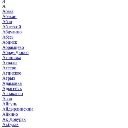
Я
А
Абаза
Абакан
Абан
Абатский
Абдулино
Абезь
Абинск
Абрамцево
Абрау-Дюрсо
Агаповка
Агвали
Агеево
Агинское
Агрыз
Адамовка
Адыгейск
Азнакаево
Азов
Айгунь
Айдырлинский
Айкино
Ак-Довурак
Акбулак