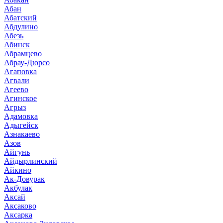
Абан
Абатский
Абдулино
Абезь
Абинск
Абрамцево
Абрау-Дюрсо
Агаповка
Агвали
Агеево
Агинское
Агрыз
Адамовка
Адыгейск
Азнакаево
Азов
Айгунь
Айдырлинский
Айкино
Ак-Довурак
Акбулак
Аксай
Аксаково
Аксарка