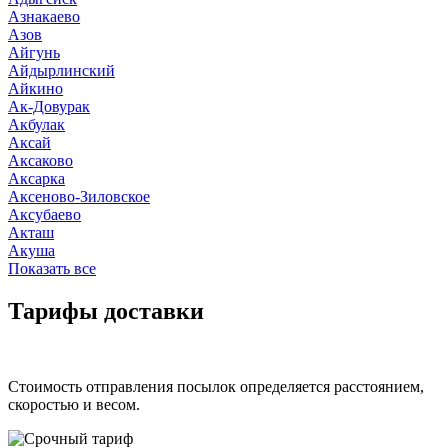
Азнакаево
Азов
Айгунь
Айдырлинский
Айкино
Ак-Довурак
Акбулак
Аксай
Аксаково
Аксарка
Аксеново-Зиловское
Аксубаево
Акташ
Акуша
Показать все
Тарифы доставки
Стоимость отправления посылок определяется расстоянием,
скоростью и весом.