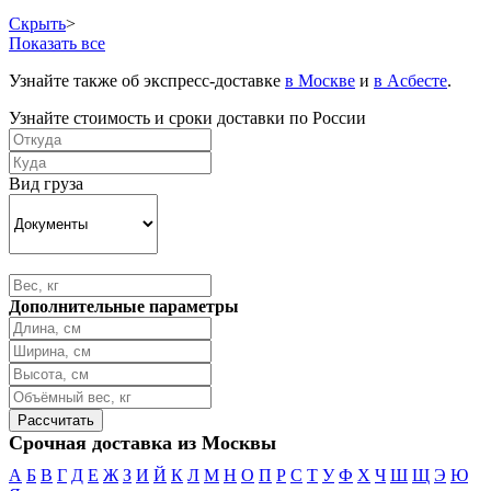
Скрыть
>
Показать все
Узнайте также об экспресс-доставке
в Москве
и
в Асбесте
.
Узнайте стоимость и сроки доставки по России
Вид груза
Дополнительные параметры
Срочная доставка из Москвы
А
Б
В
Г
Д
Е
Ж
З
И
Й
К
Л
М
Н
О
П
Р
С
Т
У
Ф
Х
Ч
Ш
Щ
Э
Ю