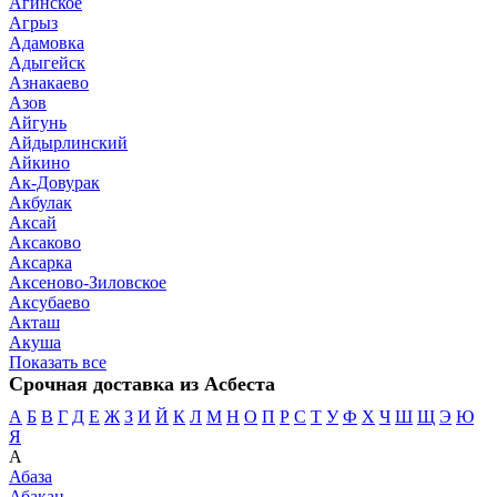
Агинское
Агрыз
Адамовка
Адыгейск
Азнакаево
Азов
Айгунь
Айдырлинский
Айкино
Ак-Довурак
Акбулак
Аксай
Аксаково
Аксарка
Аксеново-Зиловское
Аксубаево
Акташ
Акуша
Показать все
Срочная доставка из Асбеста
А
Б
В
Г
Д
Е
Ж
З
И
Й
К
Л
М
Н
О
П
Р
С
Т
У
Ф
Х
Ч
Ш
Щ
Э
Ю
Я
А
Абаза
Абакан