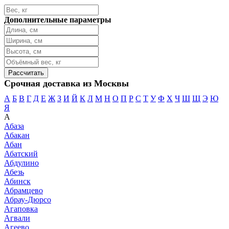
Дополнительные параметры
Срочная доставка из Москвы
А
Б
В
Г
Д
Е
Ж
З
И
Й
К
Л
М
Н
О
П
Р
С
Т
У
Ф
Х
Ч
Ш
Щ
Э
Ю
Я
А
Абаза
Абакан
Абан
Абатский
Абдулино
Абезь
Абинск
Абрамцево
Абрау-Дюрсо
Агаповка
Агвали
Агеево