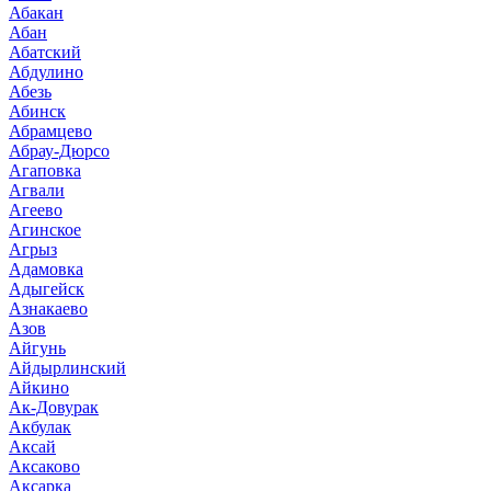
Абакан
Абан
Абатский
Абдулино
Абезь
Абинск
Абрамцево
Абрау-Дюрсо
Агаповка
Агвали
Агеево
Агинское
Агрыз
Адамовка
Адыгейск
Азнакаево
Азов
Айгунь
Айдырлинский
Айкино
Ак-Довурак
Акбулак
Аксай
Аксаково
Аксарка