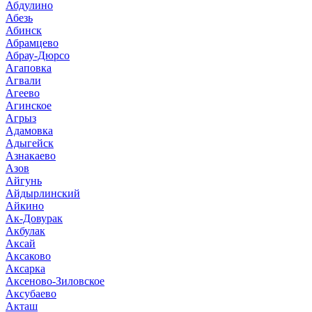
Абдулино
Абезь
Абинск
Абрамцево
Абрау-Дюрсо
Агаповка
Агвали
Агеево
Агинское
Агрыз
Адамовка
Адыгейск
Азнакаево
Азов
Айгунь
Айдырлинский
Айкино
Ак-Довурак
Акбулак
Аксай
Аксаково
Аксарка
Аксеново-Зиловское
Аксубаево
Акташ