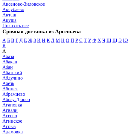
Аксеново-Зиловское
Аксубаево
Акташ
Акуша
Показать все
Срочная доставка из Арсеньева
А
Б
В
Г
Д
Е
Ж
З
И
Й
К
Л
М
Н
О
П
Р
С
Т
У
Ф
Х
Ч
Ш
Щ
Э
Ю
Я
А
Абаза
Абакан
Абан
Абатский
Абдулино
Абезь
Абинск
Абрамцево
Абрау-Дюрсо
Агаповка
Агвали
Агеево
Агинское
Агрыз
Адамовка