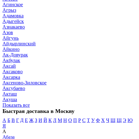
Агинское
Агрыз
Адамовка
Адыгейск
Азнакаево
Азов
Айгунь
Айдырлинский
Айкино
Ак-Довурак
Акбулак
Аксай
Аксаково
Аксарка
Аксеново-Зиловское
Аксубаево
Акташ
Акуша
Показать все
Быстрая доставка в Москву
А
Б
В
Г
Д
Е
Ж
З
И
Й
К
Л
М
Н
О
П
Р
С
Т
У
Ф
Х
Ч
Ш
Щ
Э
Ю
Я
А
Абаза