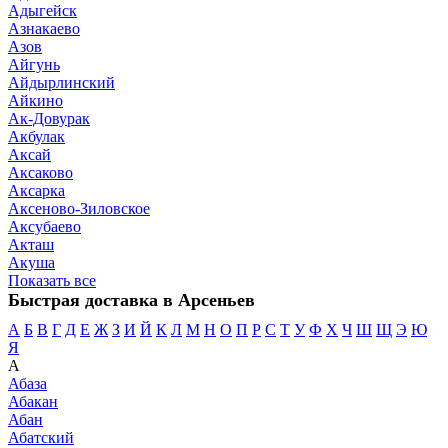
Адыгейск
Азнакаево
Азов
Айгунь
Айдырлинский
Айкино
Ак-Довурак
Акбулак
Аксай
Аксаково
Аксарка
Аксеново-Зиловское
Аксубаево
Акташ
Акуша
Показать все
Быстрая доставка в Арсеньев
А
Б
В
Г
Д
Е
Ж
З
И
Й
К
Л
М
Н
О
П
Р
С
Т
У
Ф
Х
Ч
Ш
Щ
Э
Ю
Я
А
Абаза
Абакан
Абан
Абатский