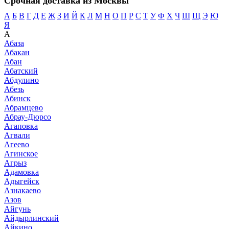
Срочная доставка из Москвы
А
Б
В
Г
Д
Е
Ж
З
И
Й
К
Л
М
Н
О
П
Р
С
Т
У
Ф
Х
Ч
Ш
Щ
Э
Ю
Я
А
Абаза
Абакан
Абан
Абатский
Абдулино
Абезь
Абинск
Абрамцево
Абрау-Дюрсо
Агаповка
Агвали
Агеево
Агинское
Агрыз
Адамовка
Адыгейск
Азнакаево
Азов
Айгунь
Айдырлинский
Айкино