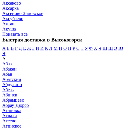
Аксаково
Аксарка
Аксеново-Зиловское
Аксубаево
Акташ
Акуша
Показать все
Быстрая доставка в Высокогорск
А
Б
В
Г
Д
Е
Ж
З
И
Й
К
Л
М
Н
О
П
Р
С
Т
У
Ф
Х
Ч
Ш
Щ
Э
Ю
Я
А
Абаза
Абакан
Абан
Абатский
Абдулино
Абезь
Абинск
Абрамцево
Абрау-Дюрсо
Агаповка
Агвали
Агеево
Агинское