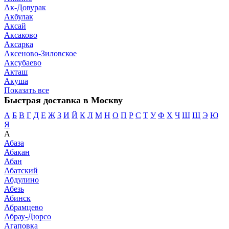
Ак-Довурак
Акбулак
Аксай
Аксаково
Аксарка
Аксеново-Зиловское
Аксубаево
Акташ
Акуша
Показать все
Быстрая доставка в Москву
А
Б
В
Г
Д
Е
Ж
З
И
Й
К
Л
М
Н
О
П
Р
С
Т
У
Ф
Х
Ч
Ш
Щ
Э
Ю
Я
А
Абаза
Абакан
Абан
Абатский
Абдулино
Абезь
Абинск
Абрамцево
Абрау-Дюрсо
Агаповка