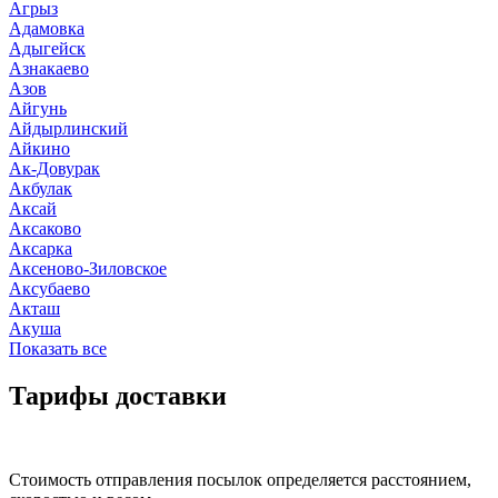
Агрыз
Адамовка
Адыгейск
Азнакаево
Азов
Айгунь
Айдырлинский
Айкино
Ак-Довурак
Акбулак
Аксай
Аксаково
Аксарка
Аксеново-Зиловское
Аксубаево
Акташ
Акуша
Показать все
Тарифы доставки
Стоимость отправления посылок определяется расстоянием,