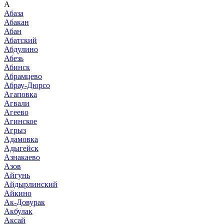
А
Абаза
Абакан
Абан
Абатский
Абдулино
Абезь
Абинск
Абрамцево
Абрау-Дюрсо
Агаповка
Агвали
Агеево
Агинское
Агрыз
Адамовка
Адыгейск
Азнакаево
Азов
Айгунь
Айдырлинский
Айкино
Ак-Довурак
Акбулак
Аксай