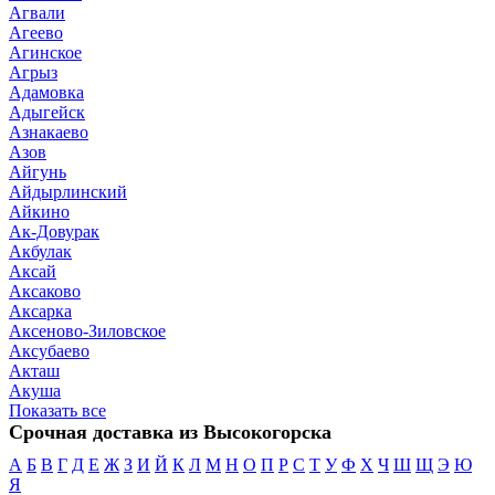
Агвали
Агеево
Агинское
Агрыз
Адамовка
Адыгейск
Азнакаево
Азов
Айгунь
Айдырлинский
Айкино
Ак-Довурак
Акбулак
Аксай
Аксаково
Аксарка
Аксеново-Зиловское
Аксубаево
Акташ
Акуша
Показать все
Срочная доставка из Высокогорска
А
Б
В
Г
Д
Е
Ж
З
И
Й
К
Л
М
Н
О
П
Р
С
Т
У
Ф
Х
Ч
Ш
Щ
Э
Ю
Я