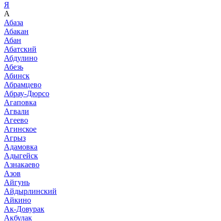
Я
А
Абаза
Абакан
Абан
Абатский
Абдулино
Абезь
Абинск
Абрамцево
Абрау-Дюрсо
Агаповка
Агвали
Агеево
Агинское
Агрыз
Адамовка
Адыгейск
Азнакаево
Азов
Айгунь
Айдырлинский
Айкино
Ак-Довурак
Акбулак