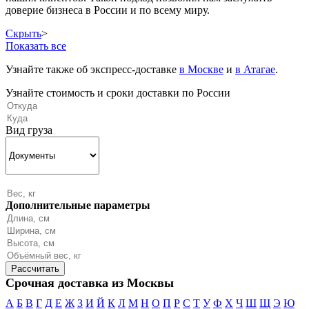
доверие бизнеса в России и по всему миру.
Скрыть
>
Показать все
Узнайте также об экспресс-доставке
в Москве
и
в Атагае
.
Узнайте стоимость и сроки доставки по России
Вид груза
Дополнительные параметры
Срочная доставка из Москвы
А
Б
В
Г
Д
Е
Ж
З
И
Й
К
Л
М
Н
О
П
Р
С
Т
У
Ф
Х
Ч
Ш
Щ
Э
Ю