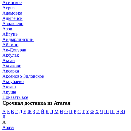
Агинское
Агрыз
Адамовка
Адыгейск
Азнакаево
Азов
Айгунь
Айдырлинский
Айкино
Ак-Довурак
Акбулак
Аксай
Аксаково
Аксарка
Аксеново-Зиловское
Аксубаево
Акташ
Акуша
Показать все
Срочная доставка из Атагая
А
Б
В
Г
Д
Е
Ж
З
И
Й
К
Л
М
Н
О
П
Р
С
Т
У
Ф
Х
Ч
Ш
Щ
Э
Ю
Я
А
Абаза