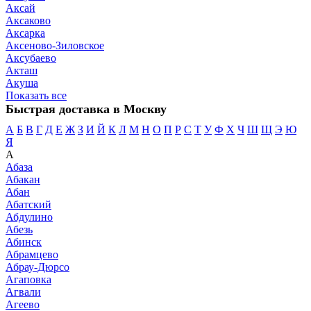
Аксай
Аксаково
Аксарка
Аксеново-Зиловское
Аксубаево
Акташ
Акуша
Показать все
Быстрая доставка в Москву
А
Б
В
Г
Д
Е
Ж
З
И
Й
К
Л
М
Н
О
П
Р
С
Т
У
Ф
Х
Ч
Ш
Щ
Э
Ю
Я
А
Абаза
Абакан
Абан
Абатский
Абдулино
Абезь
Абинск
Абрамцево
Абрау-Дюрсо
Агаповка
Агвали
Агеево