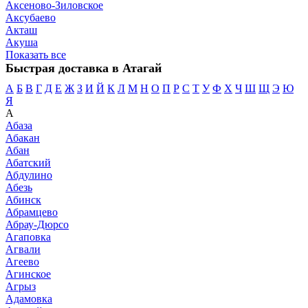
Аксеново-Зиловское
Аксубаево
Акташ
Акуша
Показать все
Быстрая доставка в Атагай
А
Б
В
Г
Д
Е
Ж
З
И
Й
К
Л
М
Н
О
П
Р
С
Т
У
Ф
Х
Ч
Ш
Щ
Э
Ю
Я
А
Абаза
Абакан
Абан
Абатский
Абдулино
Абезь
Абинск
Абрамцево
Абрау-Дюрсо
Агаповка
Агвали
Агеево
Агинское
Агрыз
Адамовка