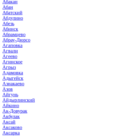
Абакан
Абан
Абатский
Абдулино
Абезь
Абинск
Абрамцево
Абрау-Дюрсо
Агаповка
Агвали
Агеево
Агинское
Агрыз
Адамовка
Адыгейск
Азнакаево
Азов
Айгунь
Айдырлинский
Айкино
Ак-Довурак
Акбулак
Аксай
Аксаково
Аксарка