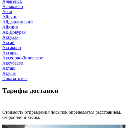
Адыгейск
Азнакаево
Азов
Айгунь
Айдырлинский
Айкино
Ак-Довурак
Акбулак
Аксай
Аксаково
Аксарка
Аксеново-Зиловское
Аксубаево
Акташ
Акуша
Показать все
Тарифы доставки
Стоимость отправления посылок определяется расстоянием,
скоростью и весом.