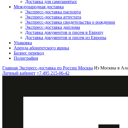
Доставка для самозанятых
Международная доставка
Экспресс-доставка паспорта
Экспресс-доставка аттестата
Экспресс-доставка свидетельства о рождении
Экспресс-доставка диплома
Доставка документов и писем в Европу
Доставка документов и писем из Европы
Упаковка
Аренда абонентского ящика
Бизнес перевод
Полиграфия
Главная
Экспресс-доставка по России
Москва
Из Москвы в Ала
Личный кабинет
+7 495 215-06-42