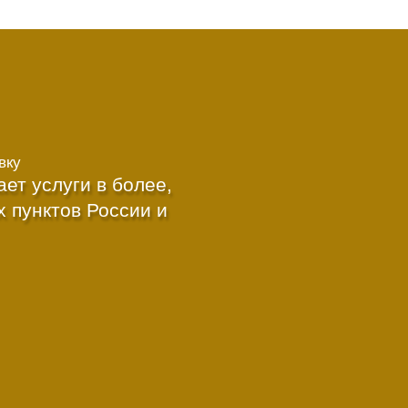
вку
т услуги в более,
х пунктов России и