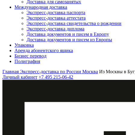
Доставка для самозанятых
Международная доставка
Экспресс-доставка паспорта
Экспресс-доставка аттестата
Экспресс-доставка свидетельства о рождении
Экспресс-доставка диплома
Доставка документов и писем в Европу
Доставка документов и писем из Европы
Упаковка
Аренда абонентского ящика
Бизнес перевод
Полиграфия
Главная
Экспресс-доставка по России
Москва
Из Москвы в Буг
Личный кабинет
+7 495 215-06-42