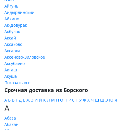
Айгунь
Айдырлинский
Айкино
Ак-Довурак
Акбулак
Аксай
Аксаково
Аксарка
Аксеново-Зиловское
Аксубаево
Акташ
Акуша
Показать все
Срочная доставка из Борского
А
Б
В
Г
Д
Е
Ж
З
И
Й
К
Л
М
Н
О
П
Р
С
Т
У
Ф
Х
Ч
Ш
Щ
Э
Ю
Я
А
Абаза
Абакан