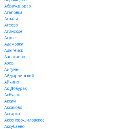
Абрау-Дюрсо
Агаповка
Агвали
Агеево
Агинское
Агрыз
Адамовка
Адыгейск
Азнакаево
Азов
Айгунь
Айдырлинский
Айкино
Ак-Довурак
Акбулак
Аксай
Аксаково
Аксарка
Аксеново-Зиловское
Аксубаево