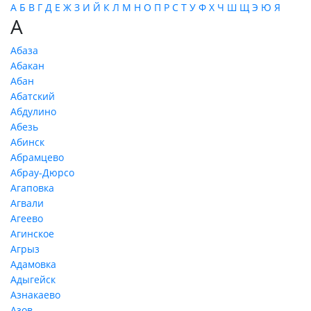
А
Б
В
Г
Д
Е
Ж
З
И
Й
К
Л
М
Н
О
П
Р
С
Т
У
Ф
Х
Ч
Ш
Щ
Э
Ю
Я
А
Абаза
Абакан
Абан
Абатский
Абдулино
Абезь
Абинск
Абрамцево
Абрау-Дюрсо
Агаповка
Агвали
Агеево
Агинское
Агрыз
Адамовка
Адыгейск
Азнакаево
Азов