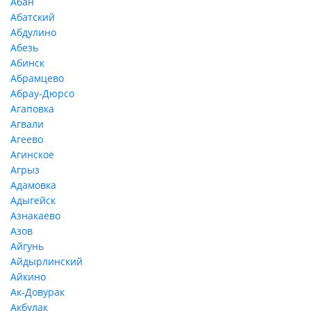
Абан
Абатский
Абдулино
Абезь
Абинск
Абрамцево
Абрау-Дюрсо
Агаповка
Агвали
Агеево
Агинское
Агрыз
Адамовка
Адыгейск
Азнакаево
Азов
Айгунь
Айдырлинский
Айкино
Ак-Довурак
Акбулак