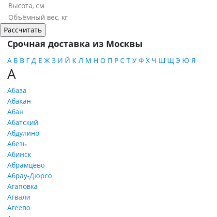
Срочная доставка из Москвы
А
Б
В
Г
Д
Е
Ж
З
И
Й
К
Л
М
Н
О
П
Р
С
Т
У
Ф
Х
Ч
Ш
Щ
Э
Ю
Я
А
Абаза
Абакан
Абан
Абатский
Абдулино
Абезь
Абинск
Абрамцево
Абрау-Дюрсо
Агаповка
Агвали
Агеево