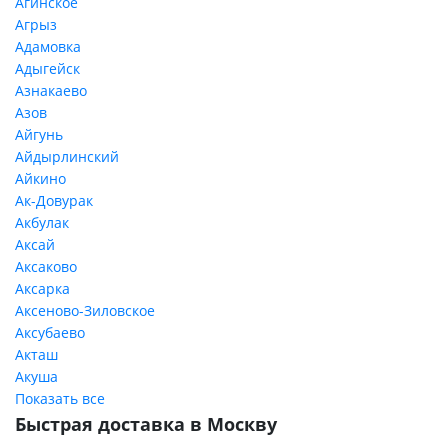
Агинское
Агрыз
Адамовка
Адыгейск
Азнакаево
Азов
Айгунь
Айдырлинский
Айкино
Ак-Довурак
Акбулак
Аксай
Аксаково
Аксарка
Аксеново-Зиловское
Аксубаево
Акташ
Акуша
Показать все
Быстрая доставка в Москву