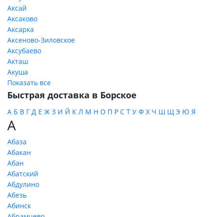
Аксай
Аксаково
Аксарка
Аксеново-Зиловское
Аксубаево
Акташ
Акуша
Показать все
Быстрая доставка в Борское
А
Б
В
Г
Д
Е
Ж
З
И
Й
К
Л
М
Н
О
П
Р
С
Т
У
Ф
Х
Ч
Ш
Щ
Э
Ю
Я
А
Абаза
Абакан
Абан
Абатский
Абдулино
Абезь
Абинск
Абрамцево