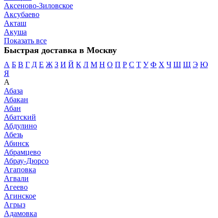
Аксеново-Зиловское
Аксубаево
Акташ
Акуша
Показать все
Быстрая доставка в Москву
А
Б
В
Г
Д
Е
Ж
З
И
Й
К
Л
М
Н
О
П
Р
С
Т
У
Ф
Х
Ч
Ш
Щ
Э
Ю
Я
А
Абаза
Абакан
Абан
Абатский
Абдулино
Абезь
Абинск
Абрамцево
Абрау-Дюрсо
Агаповка
Агвали
Агеево
Агинское
Агрыз
Адамовка