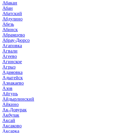
Абакан
Абан
Абатский
Абдулино
Абезь
Абинск
Абрамцево
Абрау-Дюрсо
Агаповка
Агвали
Агеево
Агинское
Агрыз
Адамовка
Адыгейск
Азнакаево
Азов
Айгунь
Айдырлинский
Айкино
Ак-Довурак
Акбулак
Аксай
Аксаково
Аксарка