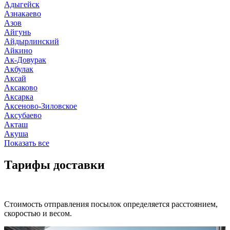
Адыгейск
Азнакаево
Азов
Айгунь
Айдырлинский
Айкино
Ак-Довурак
Акбулак
Аксай
Аксаково
Аксарка
Аксеново-Зиловское
Аксубаево
Акташ
Акуша
Показать все
Тарифы доставки
Стоимость отправления посылок определяется расстоянием,
скоростью и весом.