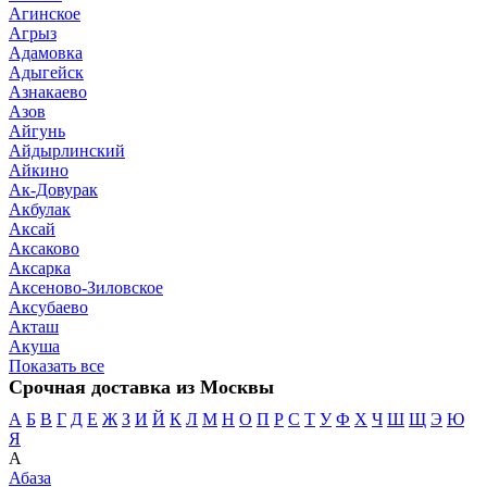
Агинское
Агрыз
Адамовка
Адыгейск
Азнакаево
Азов
Айгунь
Айдырлинский
Айкино
Ак-Довурак
Акбулак
Аксай
Аксаково
Аксарка
Аксеново-Зиловское
Аксубаево
Акташ
Акуша
Показать все
Срочная доставка из Москвы
А
Б
В
Г
Д
Е
Ж
З
И
Й
К
Л
М
Н
О
П
Р
С
Т
У
Ф
Х
Ч
Ш
Щ
Э
Ю
Я
А
Абаза