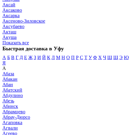
Аксай
Аксаково
Аксарка
Аксеново-Зиловское
Аксубаево
Акташ
Акуша
Показать все
Быстрая доставка в Уфу
А
Б
В
Г
Д
Е
Ж
З
И
Й
К
Л
М
Н
О
П
Р
С
Т
У
Ф
Х
Ч
Ш
Щ
Э
Ю
Я
А
Абаза
Абакан
Абан
Абатский
Абдулино
Абезь
Абинск
Абрамцево
Абрау-Дюрсо
Агаповка
Агвали
Агеево