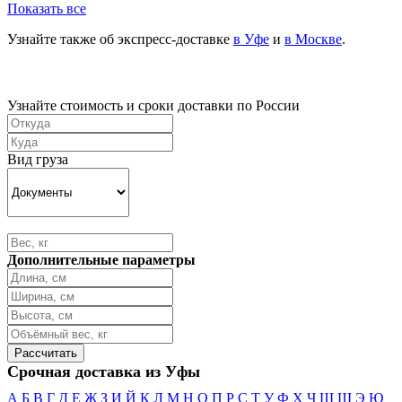
Показать все
Узнайте также об экспресс-доставке
в Уфе
и
в Москве
.
Узнайте стоимость и сроки доставки по России
Вид груза
Дополнительные параметры
Срочная доставка из Уфы
А
Б
В
Г
Д
Е
Ж
З
И
Й
К
Л
М
Н
О
П
Р
С
Т
У
Ф
Х
Ч
Ш
Щ
Э
Ю