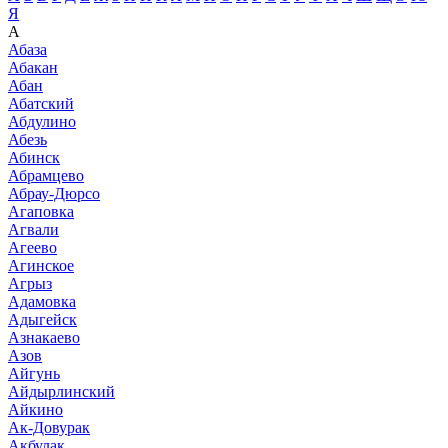
Я
А
Абаза
Абакан
Абан
Абатский
Абдулино
Абезь
Абинск
Абрамцево
Абрау-Дюрсо
Агаповка
Агвали
Агеево
Агинское
Агрыз
Адамовка
Адыгейск
Азнакаево
Азов
Айгунь
Айдырлинский
Айкино
Ак-Довурак
Акбулак