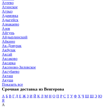
Агеево
Агинское
Агрыз
Адамовка
Адыгейск
Азнакаево
Азов
Айгунь
Айдырлинский
Айкино
Ак-Довурак
Акбулак
Аксай
Аксаково
Аксарка
Аксеново-Зиловское
Аксубаево
Акташ
Акуша
Показать все
Срочная доставка из Венгерова
А
Б
В
Г
Д
Е
Ж
З
И
Й
К
Л
М
Н
О
П
Р
С
Т
У
Ф
Х
Ч
Ш
Щ
Э
Ю
Я
А