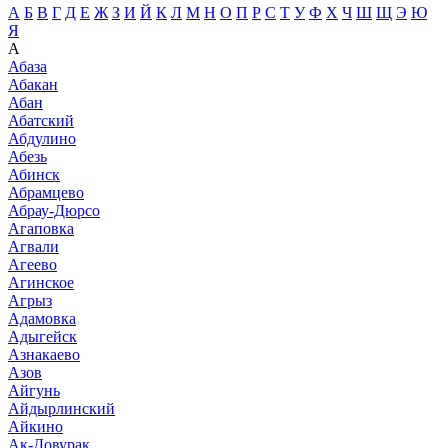
А
Б
В
Г
Д
Е
Ж
З
И
Й
К
Л
М
Н
О
П
Р
С
Т
У
Ф
Х
Ч
Ш
Щ
Э
Ю
Я
А
Абаза
Абакан
Абан
Абатский
Абдулино
Абезь
Абинск
Абрамцево
Абрау-Дюрсо
Агаповка
Агвали
Агеево
Агинское
Агрыз
Адамовка
Адыгейск
Азнакаево
Азов
Айгунь
Айдырлинский
Айкино
Ак-Довурак