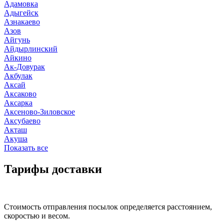
Адамовка
Адыгейск
Азнакаево
Азов
Айгунь
Айдырлинский
Айкино
Ак-Довурак
Акбулак
Аксай
Аксаково
Аксарка
Аксеново-Зиловское
Аксубаево
Акташ
Акуша
Показать все
Тарифы доставки
Стоимость отправления посылок определяется расстоянием,
скоростью и весом.