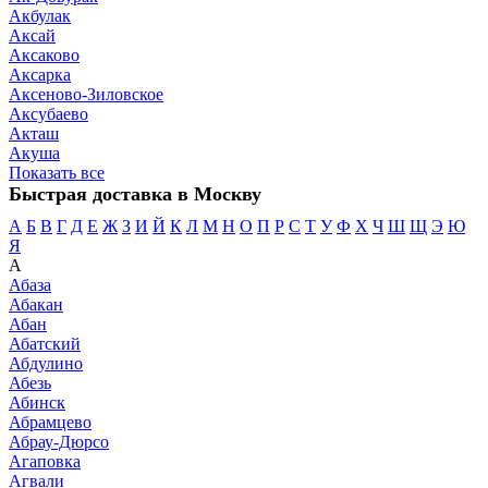
Акбулак
Аксай
Аксаково
Аксарка
Аксеново-Зиловское
Аксубаево
Акташ
Акуша
Показать все
Быстрая доставка в Москву
А
Б
В
Г
Д
Е
Ж
З
И
Й
К
Л
М
Н
О
П
Р
С
Т
У
Ф
Х
Ч
Ш
Щ
Э
Ю
Я
А
Абаза
Абакан
Абан
Абатский
Абдулино
Абезь
Абинск
Абрамцево
Абрау-Дюрсо
Агаповка
Агвали