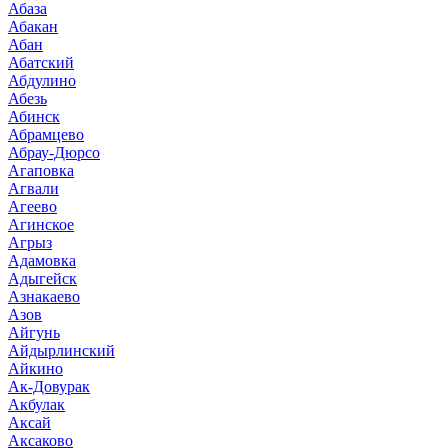
Абаза
Абакан
Абан
Абатский
Абдулино
Абезь
Абинск
Абрамцево
Абрау-Дюрсо
Агаповка
Агвали
Агеево
Агинское
Агрыз
Адамовка
Адыгейск
Азнакаево
Азов
Айгунь
Айдырлинский
Айкино
Ак-Довурак
Акбулак
Аксай
Аксаково