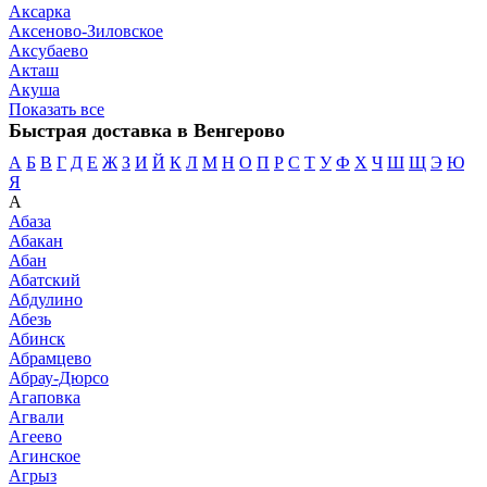
Аксарка
Аксеново-Зиловское
Аксубаево
Акташ
Акуша
Показать все
Быстрая доставка в Венгерово
А
Б
В
Г
Д
Е
Ж
З
И
Й
К
Л
М
Н
О
П
Р
С
Т
У
Ф
Х
Ч
Ш
Щ
Э
Ю
Я
А
Абаза
Абакан
Абан
Абатский
Абдулино
Абезь
Абинск
Абрамцево
Абрау-Дюрсо
Агаповка
Агвали
Агеево
Агинское
Агрыз