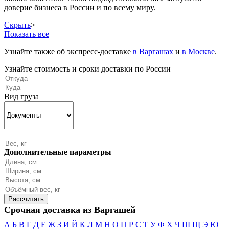
доверие бизнеса в России и по всему миру.
Скрыть
>
Показать все
Узнайте также об экспресс-доставке
в Варгашах
и
в Москве
.
Узнайте стоимость и сроки доставки по России
Вид груза
Дополнительные параметры
Срочная доставка из Варгашей
А
Б
В
Г
Д
Е
Ж
З
И
Й
К
Л
М
Н
О
П
Р
С
Т
У
Ф
Х
Ч
Ш
Щ
Э
Ю