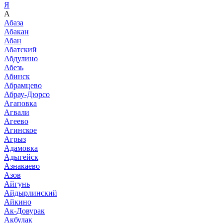
Я
А
Абаза
Абакан
Абан
Абатский
Абдулино
Абезь
Абинск
Абрамцево
Абрау-Дюрсо
Агаповка
Агвали
Агеево
Агинское
Агрыз
Адамовка
Адыгейск
Азнакаево
Азов
Айгунь
Айдырлинский
Айкино
Ак-Довурак
Акбулак