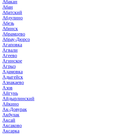
Абакан
Абан
Абатский
Абдулино
Абезь
Абинск
Абрамцево
Абрау-Дюрсо
Агаповка
Агвали
Агеево
Агинское
Агрыз
Адамовка
Адыгейск
Азнакаево
Азов
Айгунь
Айдырлинский
Айкино
Ак-Довурак
Акбулак
Аксай
Аксаково
Аксарка