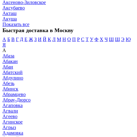
Аксеново-Зиловское
Аксубаево
Акташ
Акуша
Показать все
Быстрая доставка в Москву
А
Б
В
Г
Д
Е
Ж
З
И
Й
К
Л
М
Н
О
П
Р
С
Т
У
Ф
Х
Ч
Ш
Щ
Э
Ю
Я
А
Абаза
Абакан
Абан
Абатский
Абдулино
Абезь
Абинск
Абрамцево
Абрау-Дюрсо
Агаповка
Агвали
Агеево
Агинское
Агрыз
Адамовка