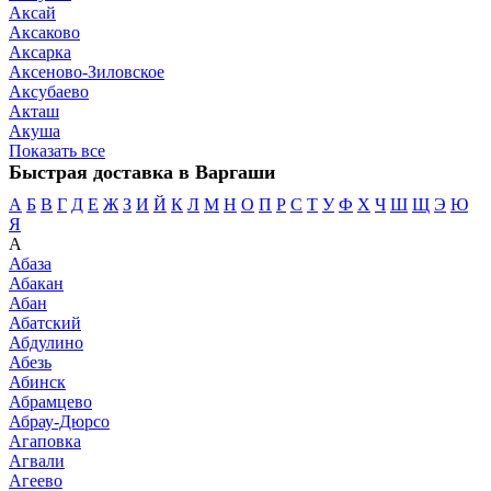
Аксай
Аксаково
Аксарка
Аксеново-Зиловское
Аксубаево
Акташ
Акуша
Показать все
Быстрая доставка в Варгаши
А
Б
В
Г
Д
Е
Ж
З
И
Й
К
Л
М
Н
О
П
Р
С
Т
У
Ф
Х
Ч
Ш
Щ
Э
Ю
Я
А
Абаза
Абакан
Абан
Абатский
Абдулино
Абезь
Абинск
Абрамцево
Абрау-Дюрсо
Агаповка
Агвали
Агеево