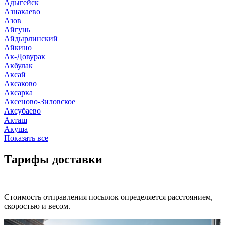
Адыгейск
Азнакаево
Азов
Айгунь
Айдырлинский
Айкино
Ак-Довурак
Акбулак
Аксай
Аксаково
Аксарка
Аксеново-Зиловское
Аксубаево
Акташ
Акуша
Показать все
Тарифы доставки
Стоимость отправления посылок определяется расстоянием,
скоростью и весом.