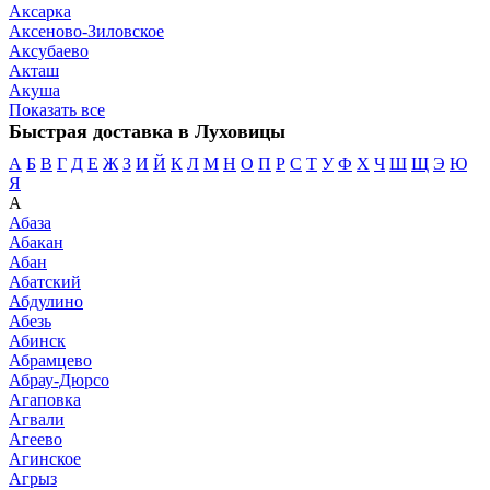
Аксарка
Аксеново-Зиловское
Аксубаево
Акташ
Акуша
Показать все
Быстрая доставка в Луховицы
А
Б
В
Г
Д
Е
Ж
З
И
Й
К
Л
М
Н
О
П
Р
С
Т
У
Ф
Х
Ч
Ш
Щ
Э
Ю
Я
А
Абаза
Абакан
Абан
Абатский
Абдулино
Абезь
Абинск
Абрамцево
Абрау-Дюрсо
Агаповка
Агвали
Агеево
Агинское
Агрыз