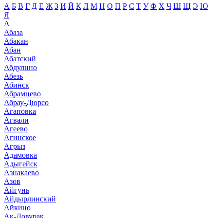
А
Б
В
Г
Д
Е
Ж
З
И
Й
К
Л
М
Н
О
П
Р
С
Т
У
Ф
Х
Ч
Ш
Щ
Э
Ю
Я
А
Абаза
Абакан
Абан
Абатский
Абдулино
Абезь
Абинск
Абрамцево
Абрау-Дюрсо
Агаповка
Агвали
Агеево
Агинское
Агрыз
Адамовка
Адыгейск
Азнакаево
Азов
Айгунь
Айдырлинский
Айкино
Ак-Довурак