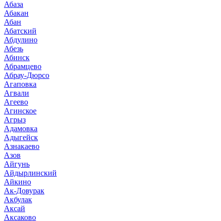
Абаза
Абакан
Абан
Абатский
Абдулино
Абезь
Абинск
Абрамцево
Абрау-Дюрсо
Агаповка
Агвали
Агеево
Агинское
Агрыз
Адамовка
Адыгейск
Азнакаево
Азов
Айгунь
Айдырлинский
Айкино
Ак-Довурак
Акбулак
Аксай
Аксаково