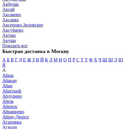
Акбулак
Аксай
Аксаково
Аксарка
Аксеново-Зиловское
Аксубаево
Акташ
Акуша
Показать все
Быстрая доставка в Москву
А
Б
В
Г
Д
Е
Ж
З
И
Й
К
Л
М
Н
О
П
Р
С
Т
У
Ф
Х
Ч
Ш
Щ
Э
Ю
Я
А
Абаза
Абакан
Абан
Абатский
Абдулино
Абезь
Абинск
Абрамцево
Абрау-Дюрсо
Агаповка
Агвали