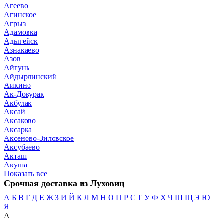
Агеево
Агинское
Агрыз
Адамовка
Адыгейск
Азнакаево
Азов
Айгунь
Айдырлинский
Айкино
Ак-Довурак
Акбулак
Аксай
Аксаково
Аксарка
Аксеново-Зиловское
Аксубаево
Акташ
Акуша
Показать все
Срочная доставка из Луховиц
А
Б
В
Г
Д
Е
Ж
З
И
Й
К
Л
М
Н
О
П
Р
С
Т
У
Ф
Х
Ч
Ш
Щ
Э
Ю
Я
А