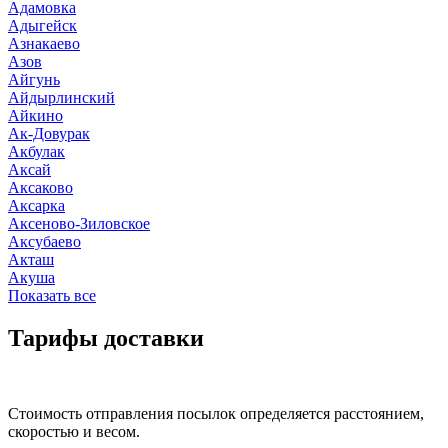
Адамовка
Адыгейск
Азнакаево
Азов
Айгунь
Айдырлинский
Айкино
Ак-Довурак
Акбулак
Аксай
Аксаково
Аксарка
Аксеново-Зиловское
Аксубаево
Акташ
Акуша
Показать все
Тарифы доставки
Стоимость отправления посылок определяется расстоянием,
скоростью и весом.