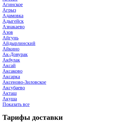
Агинское
Агрыз
Адамовка
Адыгейск
Азнакаево
Азов
Айгунь
Айдырлинский
Айкино
Ак-Довурак
Акбулак
Аксай
Аксаково
Аксарка
Аксеново-Зиловское
Аксубаево
Акташ
Акуша
Показать все
Тарифы доставки