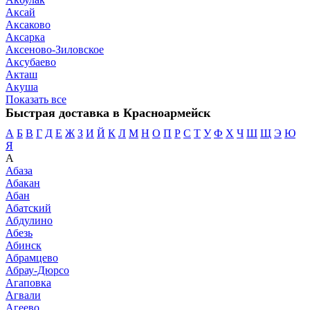
Аксай
Аксаково
Аксарка
Аксеново-Зиловское
Аксубаево
Акташ
Акуша
Показать все
Быстрая доставка в Красноармейск
А
Б
В
Г
Д
Е
Ж
З
И
Й
К
Л
М
Н
О
П
Р
С
Т
У
Ф
Х
Ч
Ш
Щ
Э
Ю
Я
А
Абаза
Абакан
Абан
Абатский
Абдулино
Абезь
Абинск
Абрамцево
Абрау-Дюрсо
Агаповка
Агвали
Агеево