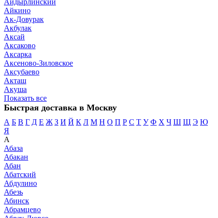
Айдырлинский
Айкино
Ак-Довурак
Акбулак
Аксай
Аксаково
Аксарка
Аксеново-Зиловское
Аксубаево
Акташ
Акуша
Показать все
Быстрая доставка в Москву
А
Б
В
Г
Д
Е
Ж
З
И
Й
К
Л
М
Н
О
П
Р
С
Т
У
Ф
Х
Ч
Ш
Щ
Э
Ю
Я
А
Абаза
Абакан
Абан
Абатский
Абдулино
Абезь
Абинск
Абрамцево