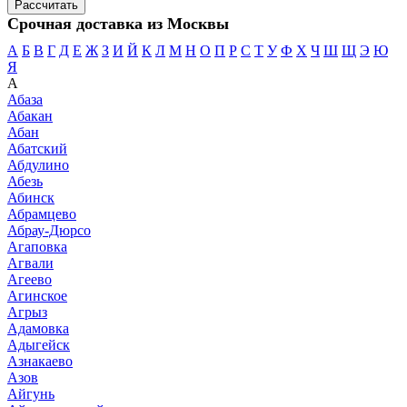
Срочная доставка из Москвы
А
Б
В
Г
Д
Е
Ж
З
И
Й
К
Л
М
Н
О
П
Р
С
Т
У
Ф
Х
Ч
Ш
Щ
Э
Ю
Я
А
Абаза
Абакан
Абан
Абатский
Абдулино
Абезь
Абинск
Абрамцево
Абрау-Дюрсо
Агаповка
Агвали
Агеево
Агинское
Агрыз
Адамовка
Адыгейск
Азнакаево
Азов
Айгунь