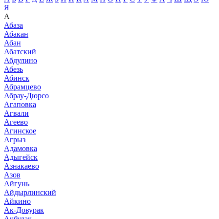
Я
А
Абаза
Абакан
Абан
Абатский
Абдулино
Абезь
Абинск
Абрамцево
Абрау-Дюрсо
Агаповка
Агвали
Агеево
Агинское
Агрыз
Адамовка
Адыгейск
Азнакаево
Азов
Айгунь
Айдырлинский
Айкино
Ак-Довурак
Акбулак