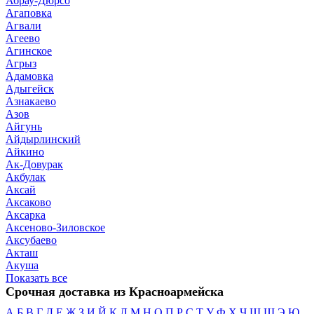
Абрау-Дюрсо
Агаповка
Агвали
Агеево
Агинское
Агрыз
Адамовка
Адыгейск
Азнакаево
Азов
Айгунь
Айдырлинский
Айкино
Ак-Довурак
Акбулак
Аксай
Аксаково
Аксарка
Аксеново-Зиловское
Аксубаево
Акташ
Акуша
Показать все
Срочная доставка из Красноармейска
А
Б
В
Г
Д
Е
Ж
З
И
Й
К
Л
М
Н
О
П
Р
С
Т
У
Ф
Х
Ч
Ш
Щ
Э
Ю