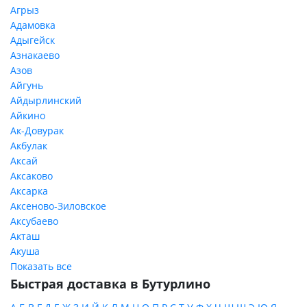
Агрыз
Адамовка
Адыгейск
Азнакаево
Азов
Айгунь
Айдырлинский
Айкино
Ак-Довурак
Акбулак
Аксай
Аксаково
Аксарка
Аксеново-Зиловское
Аксубаево
Акташ
Акуша
Показать все
Быстрая доставка в Бутурлино