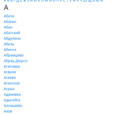
А
Б
В
Г
Д
Е
Ж
З
И
Й
К
Л
М
Н
О
П
Р
С
Т
У
Ф
Х
Ч
Ш
Щ
Э
Ю
Я
А
Абаза
Абакан
Абан
Абатский
Абдулино
Абезь
Абинск
Абрамцево
Абрау-Дюрсо
Агаповка
Агвали
Агеево
Агинское
Агрыз
Адамовка
Адыгейск
Азнакаево
Азов