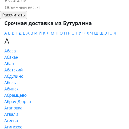
Срочная доставка из Бутурлина
А
Б
В
Г
Д
Е
Ж
З
И
Й
К
Л
М
Н
О
П
Р
С
Т
У
Ф
Х
Ч
Ш
Щ
Э
Ю
Я
А
Абаза
Абакан
Абан
Абатский
Абдулино
Абезь
Абинск
Абрамцево
Абрау-Дюрсо
Агаповка
Агвали
Агеево
Агинское