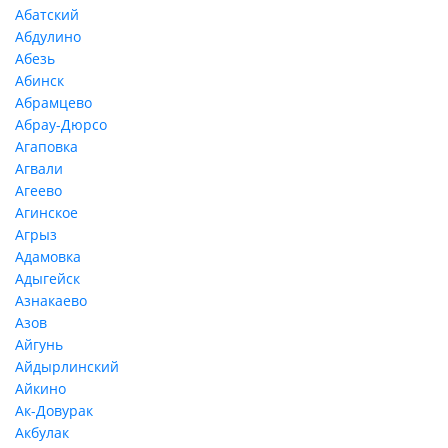
Абатский
Абдулино
Абезь
Абинск
Абрамцево
Абрау-Дюрсо
Агаповка
Агвали
Агеево
Агинское
Агрыз
Адамовка
Адыгейск
Азнакаево
Азов
Айгунь
Айдырлинский
Айкино
Ак-Довурак
Акбулак