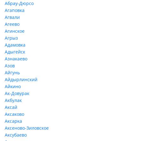
Абрау-Дюрсо
Агаповка
Агвали
Агеево
Агинское
Агрыз
Адамовка
Адыгейск
Азнакаево
Азов
Айгунь
Айдырлинский
Айкино
Ак-Довурак
Акбулак
Аксай
Аксаково
Аксарка
Аксеново-Зиловское
Аксубаево