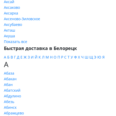
Аксай
Аксаково
Аксарка
Аксеново-Зиловское
Аксубаево
Акташ
Акуша
Показать все
Быстрая доставка в Белорецк
А
Б
В
Г
Д
Е
Ж
З
И
Й
К
Л
М
Н
О
П
Р
С
Т
У
Ф
Х
Ч
Ш
Щ
Э
Ю
Я
А
Абаза
Абакан
Абан
Абатский
Абдулино
Абезь
Абинск
Абрамцево