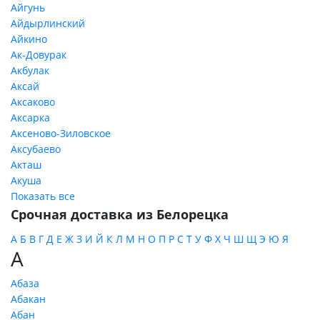
Айгунь
Айдырлинский
Айкино
Ак-Довурак
Акбулак
Аксай
Аксаково
Аксарка
Аксеново-Зиловское
Аксубаево
Акташ
Акуша
Показать все
Срочная доставка из Белорецка
А
Б
В
Г
Д
Е
Ж
З
И
Й
К
Л
М
Н
О
П
Р
С
Т
У
Ф
Х
Ч
Ш
Щ
Э
Ю
Я
А
Абаза
Абакан
Абан