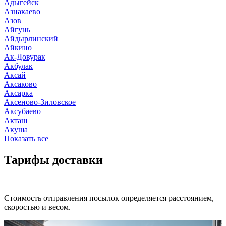
Адыгейск
Азнакаево
Азов
Айгунь
Айдырлинский
Айкино
Ак-Довурак
Акбулак
Аксай
Аксаково
Аксарка
Аксеново-Зиловское
Аксубаево
Акташ
Акуша
Показать все
Тарифы доставки
Стоимость отправления посылок определяется расстоянием,
скоростью и весом.