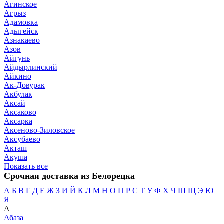
Агинское
Агрыз
Адамовка
Адыгейск
Азнакаево
Азов
Айгунь
Айдырлинский
Айкино
Ак-Довурак
Акбулак
Аксай
Аксаково
Аксарка
Аксеново-Зиловское
Аксубаево
Акташ
Акуша
Показать все
Срочная доставка из Белорецка
А
Б
В
Г
Д
Е
Ж
З
И
Й
К
Л
М
Н
О
П
Р
С
Т
У
Ф
Х
Ч
Ш
Щ
Э
Ю
Я
А
Абаза