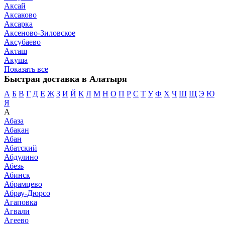
Аксай
Аксаково
Аксарка
Аксеново-Зиловское
Аксубаево
Акташ
Акуша
Показать все
Быстрая доставка в Алатыря
А
Б
В
Г
Д
Е
Ж
З
И
Й
К
Л
М
Н
О
П
Р
С
Т
У
Ф
Х
Ч
Ш
Щ
Э
Ю
Я
А
Абаза
Абакан
Абан
Абатский
Абдулино
Абезь
Абинск
Абрамцево
Абрау-Дюрсо
Агаповка
Агвали
Агеево