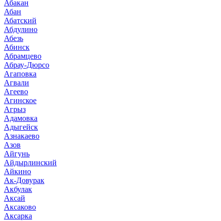
Абакан
Абан
Абатский
Абдулино
Абезь
Абинск
Абрамцево
Абрау-Дюрсо
Агаповка
Агвали
Агеево
Агинское
Агрыз
Адамовка
Адыгейск
Азнакаево
Азов
Айгунь
Айдырлинский
Айкино
Ак-Довурак
Акбулак
Аксай
Аксаково
Аксарка