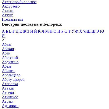
Аксеново-Зиловское
Аксубаево
Акташ
Акуша
Показать все
Быстрая доставка в Белорецк
А
Б
В
Г
Д
Е
Ж
З
И
Й
К
Л
М
Н
О
П
Р
С
Т
У
Ф
Х
Ч
Ш
Щ
Э
Ю
Я
А
Абаза
Абакан
Абан
Абатский
Абдулино
Абезь
Абинск
Абрамцево
Абрау-Дюрсо
Агаповка
Агвали
Агеево
Агинское
Агрыз
Адамовка