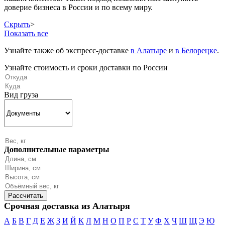
доверие бизнеса в России и по всему миру.
Скрыть
>
Показать все
Узнайте также об экспресс-доставке
в Алатыре
и
в Белорецке
.
Узнайте стоимость и сроки доставки по России
Вид груза
Дополнительные параметры
Срочная доставка из Алатыря
А
Б
В
Г
Д
Е
Ж
З
И
Й
К
Л
М
Н
О
П
Р
С
Т
У
Ф
Х
Ч
Ш
Щ
Э
Ю