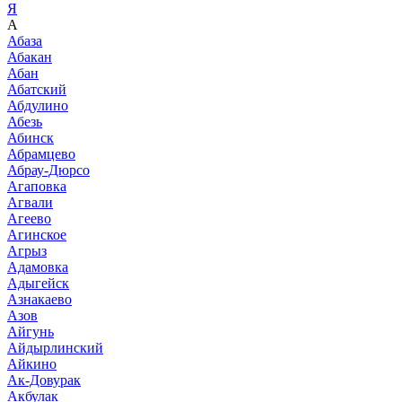
Я
А
Абаза
Абакан
Абан
Абатский
Абдулино
Абезь
Абинск
Абрамцево
Абрау-Дюрсо
Агаповка
Агвали
Агеево
Агинское
Агрыз
Адамовка
Адыгейск
Азнакаево
Азов
Айгунь
Айдырлинский
Айкино
Ак-Довурак
Акбулак