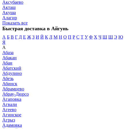
Аксубаево
Акташ
Акуша
Алагир
Показать все
Быстрая доставка в Айгунь
А
Б
В
Г
Д
Е
Ж
З
И
Й
К
Л
М
Н
О
П
Р
С
Т
У
Ф
Х
Ч
Ш
Щ
Э
Ю
Я
А
Абаза
Абакан
Абан
Абатский
Абдулино
Абезь
Абинск
Абрамцево
Абрау-Дюрсо
Агаповка
Агвали
Агеево
Агинское
Агрыз
Адамовка