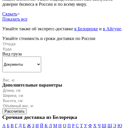
доверие бизнеса в России и по всему миру.
Скрыть
>
Показать все
Узнайте также об экспресс-доставке
в Белорецке
и
в Айгуне
.
Узнайте стоимость и сроки доставки по России
Вид груза
Дополнительные параметры
Срочная доставка из Белорецка
А
Б
В
Г
Д
Е
Ж
З
И
Й
К
Л
М
Н
О
П
Р
С
Т
У
Ф
Х
Ч
Ш
Щ
Э
Ю