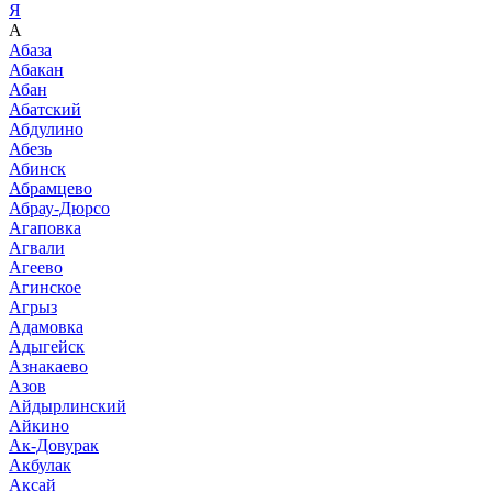
Я
А
Абаза
Абакан
Абан
Абатский
Абдулино
Абезь
Абинск
Абрамцево
Абрау-Дюрсо
Агаповка
Агвали
Агеево
Агинское
Агрыз
Адамовка
Адыгейск
Азнакаево
Азов
Айдырлинский
Айкино
Ак-Довурак
Акбулак
Аксай