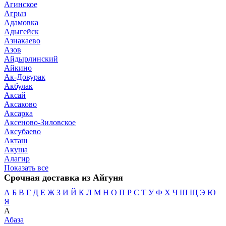
Агинское
Агрыз
Адамовка
Адыгейск
Азнакаево
Азов
Айдырлинский
Айкино
Ак-Довурак
Акбулак
Аксай
Аксаково
Аксарка
Аксеново-Зиловское
Аксубаево
Акташ
Акуша
Алагир
Показать все
Срочная доставка из Айгуня
А
Б
В
Г
Д
Е
Ж
З
И
Й
К
Л
М
Н
О
П
Р
С
Т
У
Ф
Х
Ч
Ш
Щ
Э
Ю
Я
А
Абаза