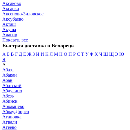
Аксаково
Аксарка
Аксеново-Зиловское
Аксубаево
Акташ
Акуша
Алагир
Показать все
Быстрая доставка в Белорецк
А
Б
В
Г
Д
Е
Ж
З
И
Й
К
Л
М
Н
О
П
Р
С
Т
У
Ф
Х
Ч
Ш
Щ
Э
Ю
Я
А
Абаза
Абакан
Абан
Абатский
Абдулино
Абезь
Абинск
Абрамцево
Абрау-Дюрсо
Агаповка
Агвали
Агеево