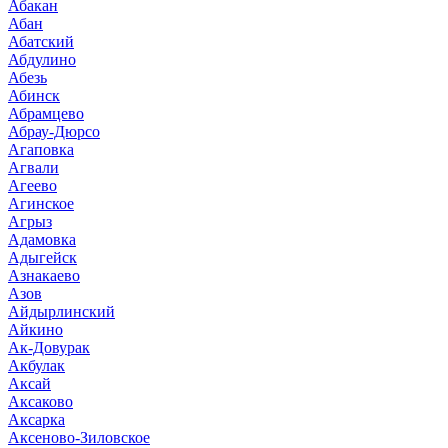
Абакан
Абан
Абатский
Абдулино
Абезь
Абинск
Абрамцево
Абрау-Дюрсо
Агаповка
Агвали
Агеево
Агинское
Агрыз
Адамовка
Адыгейск
Азнакаево
Азов
Айдырлинский
Айкино
Ак-Довурак
Акбулак
Аксай
Аксаково
Аксарка
Аксеново-Зиловское