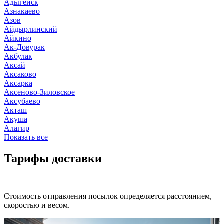
Адыгейск
Азнакаево
Азов
Айдырлинский
Айкино
Ак-Довурак
Акбулак
Аксай
Аксаково
Аксарка
Аксеново-Зиловское
Аксубаево
Акташ
Акуша
Алагир
Показать все
Тарифы доставки
Стоимость отправления посылок определяется расстоянием,
скоростью и весом.