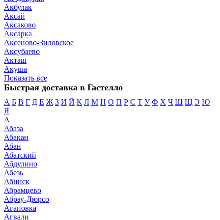
Акбулак
Аксай
Аксаково
Аксарка
Аксеново-Зиловское
Аксубаево
Акташ
Акуша
Показать все
Быстрая доставка в Гастелло
А
Б
В
Г
Д
Е
Ж
З
И
Й
К
Л
М
Н
О
П
Р
С
Т
У
Ф
Х
Ч
Ш
Щ
Э
Ю
Я
А
Абаза
Абакан
Абан
Абатский
Абдулино
Абезь
Абинск
Абрамцево
Абрау-Дюрсо
Агаповка
Агвали