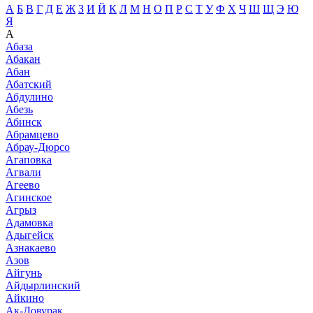
А
Б
В
Г
Д
Е
Ж
З
И
Й
К
Л
М
Н
О
П
Р
С
Т
У
Ф
Х
Ч
Ш
Щ
Э
Ю
Я
А
Абаза
Абакан
Абан
Абатский
Абдулино
Абезь
Абинск
Абрамцево
Абрау-Дюрсо
Агаповка
Агвали
Агеево
Агинское
Агрыз
Адамовка
Адыгейск
Азнакаево
Азов
Айгунь
Айдырлинский
Айкино
Ак-Довурак