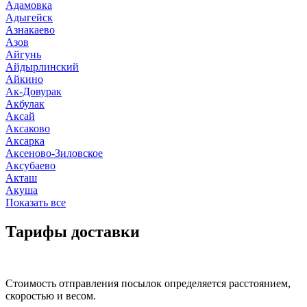
Адамовка
Адыгейск
Азнакаево
Азов
Айгунь
Айдырлинский
Айкино
Ак-Довурак
Акбулак
Аксай
Аксаково
Аксарка
Аксеново-Зиловское
Аксубаево
Акташ
Акуша
Показать все
Тарифы доставки
Стоимость отправления посылок определяется расстоянием,
скоростью и весом.