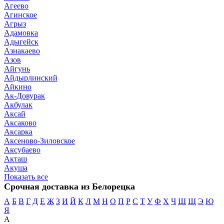
Агеево
Агинское
Агрыз
Адамовка
Адыгейск
Азнакаево
Азов
Айгунь
Айдырлинский
Айкино
Ак-Довурак
Акбулак
Аксай
Аксаково
Аксарка
Аксеново-Зиловское
Аксубаево
Акташ
Акуша
Показать все
Срочная доставка из Белорецка
А
Б
В
Г
Д
Е
Ж
З
И
Й
К
Л
М
Н
О
П
Р
С
Т
У
Ф
Х
Ч
Ш
Щ
Э
Ю
Я
А