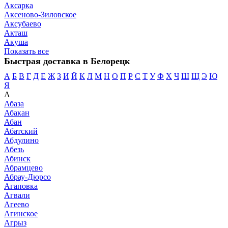
Аксарка
Аксеново-Зиловское
Аксубаево
Акташ
Акуша
Показать все
Быстрая доставка в Белорецк
А
Б
В
Г
Д
Е
Ж
З
И
Й
К
Л
М
Н
О
П
Р
С
Т
У
Ф
Х
Ч
Ш
Щ
Э
Ю
Я
А
Абаза
Абакан
Абан
Абатский
Абдулино
Абезь
Абинск
Абрамцево
Абрау-Дюрсо
Агаповка
Агвали
Агеево
Агинское
Агрыз