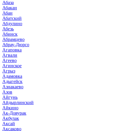
Абаза
Абакан
Абан
Абатский
Абдулино
Абезь
Абинск
Абрамцево
Абрау-Дюрсо
Агаповка
Агвали
Агеево
Агинское
Агрыз
Адамовка
Адыгейск
Азнакаево
Азов
Айгунь
Айдырлинский
Айкино
Ак-Довурак
Акбулак
Аксай
Аксаково