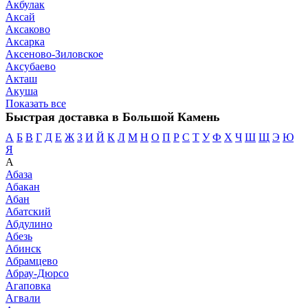
Акбулак
Аксай
Аксаково
Аксарка
Аксеново-Зиловское
Аксубаево
Акташ
Акуша
Показать все
Быстрая доставка в Большой Камень
А
Б
В
Г
Д
Е
Ж
З
И
Й
К
Л
М
Н
О
П
Р
С
Т
У
Ф
Х
Ч
Ш
Щ
Э
Ю
Я
А
Абаза
Абакан
Абан
Абатский
Абдулино
Абезь
Абинск
Абрамцево
Абрау-Дюрсо
Агаповка
Агвали