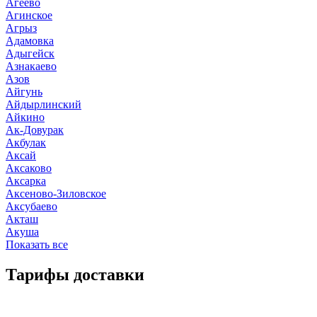
Агеево
Агинское
Агрыз
Адамовка
Адыгейск
Азнакаево
Азов
Айгунь
Айдырлинский
Айкино
Ак-Довурак
Акбулак
Аксай
Аксаково
Аксарка
Аксеново-Зиловское
Аксубаево
Акташ
Акуша
Показать все
Тарифы доставки