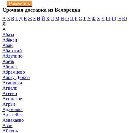
Срочная доставка из Белорецка
А
Б
В
Г
Д
Е
Ж
З
И
Й
К
Л
М
Н
О
П
Р
С
Т
У
Ф
Х
Ч
Ш
Щ
Э
Ю
Я
А
Абаза
Абакан
Абан
Абатский
Абдулино
Абезь
Абинск
Абрамцево
Абрау-Дюрсо
Агаповка
Агвали
Агеево
Агинское
Агрыз
Адамовка
Адыгейск
Азнакаево
Азов
Айгунь