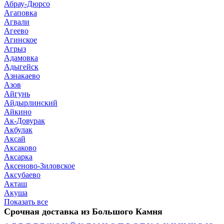
Абрау-Дюрсо
Агаповка
Агвали
Агеево
Агинское
Агрыз
Адамовка
Адыгейск
Азнакаево
Азов
Айгунь
Айдырлинский
Айкино
Ак-Довурак
Акбулак
Аксай
Аксаково
Аксарка
Аксеново-Зиловское
Аксубаево
Акташ
Акуша
Показать все
Срочная доставка из Большого Камня