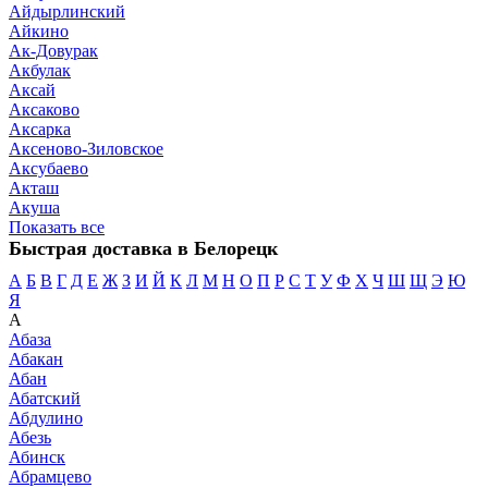
Айдырлинский
Айкино
Ак-Довурак
Акбулак
Аксай
Аксаково
Аксарка
Аксеново-Зиловское
Аксубаево
Акташ
Акуша
Показать все
Быстрая доставка в Белорецк
А
Б
В
Г
Д
Е
Ж
З
И
Й
К
Л
М
Н
О
П
Р
С
Т
У
Ф
Х
Ч
Ш
Щ
Э
Ю
Я
А
Абаза
Абакан
Абан
Абатский
Абдулино
Абезь
Абинск
Абрамцево