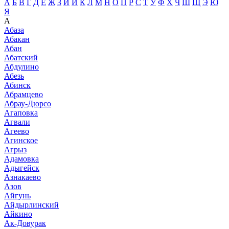
А
Б
В
Г
Д
Е
Ж
З
И
Й
К
Л
М
Н
О
П
Р
С
Т
У
Ф
Х
Ч
Ш
Щ
Э
Ю
Я
А
Абаза
Абакан
Абан
Абатский
Абдулино
Абезь
Абинск
Абрамцево
Абрау-Дюрсо
Агаповка
Агвали
Агеево
Агинское
Агрыз
Адамовка
Адыгейск
Азнакаево
Азов
Айгунь
Айдырлинский
Айкино
Ак-Довурак