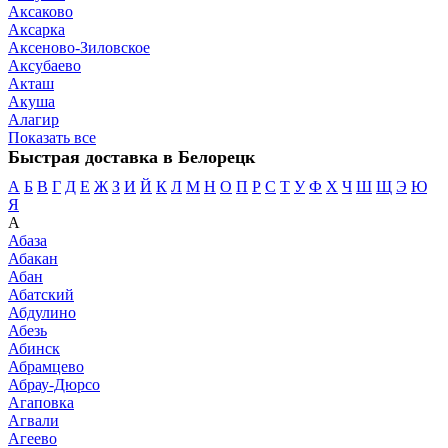
Аксаково
Аксарка
Аксеново-Зиловское
Аксубаево
Акташ
Акуша
Алагир
Показать все
Быстрая доставка в Белорецк
А
Б
В
Г
Д
Е
Ж
З
И
Й
К
Л
М
Н
О
П
Р
С
Т
У
Ф
Х
Ч
Ш
Щ
Э
Ю
Я
А
Абаза
Абакан
Абан
Абатский
Абдулино
Абезь
Абинск
Абрамцево
Абрау-Дюрсо
Агаповка
Агвали
Агеево