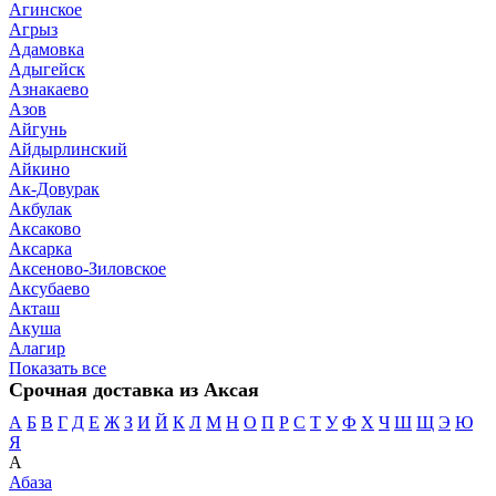
Агинское
Агрыз
Адамовка
Адыгейск
Азнакаево
Азов
Айгунь
Айдырлинский
Айкино
Ак-Довурак
Акбулак
Аксаково
Аксарка
Аксеново-Зиловское
Аксубаево
Акташ
Акуша
Алагир
Показать все
Срочная доставка из Аксая
А
Б
В
Г
Д
Е
Ж
З
И
Й
К
Л
М
Н
О
П
Р
С
Т
У
Ф
Х
Ч
Ш
Щ
Э
Ю
Я
А
Абаза