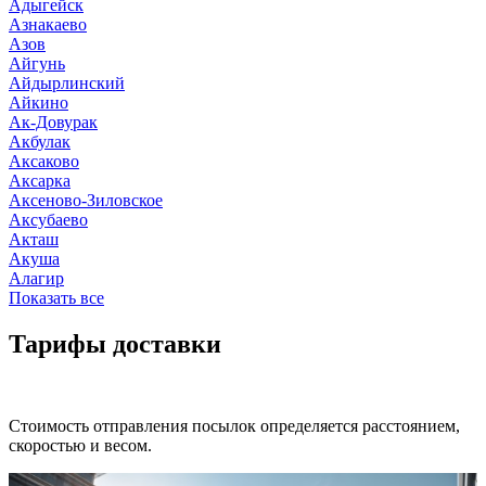
Адыгейск
Азнакаево
Азов
Айгунь
Айдырлинский
Айкино
Ак-Довурак
Акбулак
Аксаково
Аксарка
Аксеново-Зиловское
Аксубаево
Акташ
Акуша
Алагир
Показать все
Тарифы доставки
Стоимость отправления посылок определяется расстоянием,
скоростью и весом.