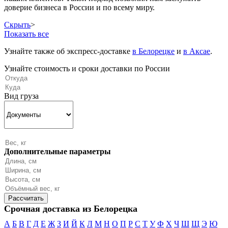
доверие бизнеса в России и по всему миру.
Скрыть
>
Показать все
Узнайте также об экспресс-доставке
в Белорецке
и
в Аксае
.
Узнайте стоимость и сроки доставки по России
Вид груза
Дополнительные параметры
Срочная доставка из Белорецка
А
Б
В
Г
Д
Е
Ж
З
И
Й
К
Л
М
Н
О
П
Р
С
Т
У
Ф
Х
Ч
Ш
Щ
Э
Ю