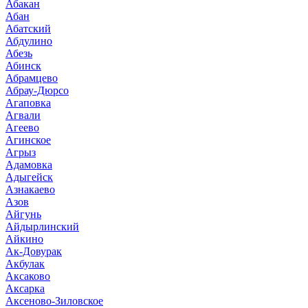
Абакан
Абан
Абатский
Абдулино
Абезь
Абинск
Абрамцево
Абрау-Дюрсо
Агаповка
Агвали
Агеево
Агинское
Агрыз
Адамовка
Адыгейск
Азнакаево
Азов
Айгунь
Айдырлинский
Айкино
Ак-Довурак
Акбулак
Аксаково
Аксарка
Аксеново-Зиловское