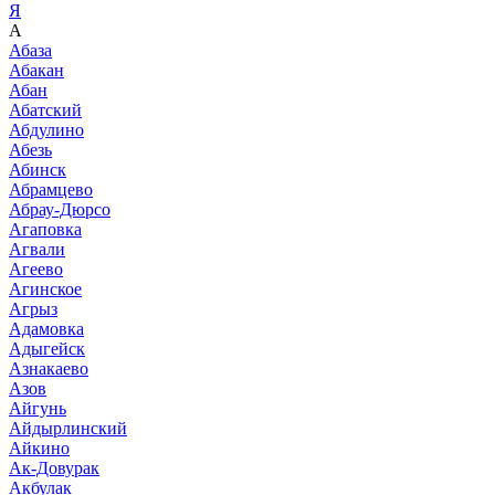
Я
А
Абаза
Абакан
Абан
Абатский
Абдулино
Абезь
Абинск
Абрамцево
Абрау-Дюрсо
Агаповка
Агвали
Агеево
Агинское
Агрыз
Адамовка
Адыгейск
Азнакаево
Азов
Айгунь
Айдырлинский
Айкино
Ак-Довурак
Акбулак