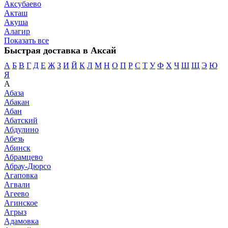
Аксубаево
Акташ
Акуша
Алагир
Показать все
Быстрая доставка в Аксай
А
Б
В
Г
Д
Е
Ж
З
И
Й
К
Л
М
Н
О
П
Р
С
Т
У
Ф
Х
Ч
Ш
Щ
Э
Ю
Я
А
Абаза
Абакан
Абан
Абатский
Абдулино
Абезь
Абинск
Абрамцево
Абрау-Дюрсо
Агаповка
Агвали
Агеево
Агинское
Агрыз
Адамовка