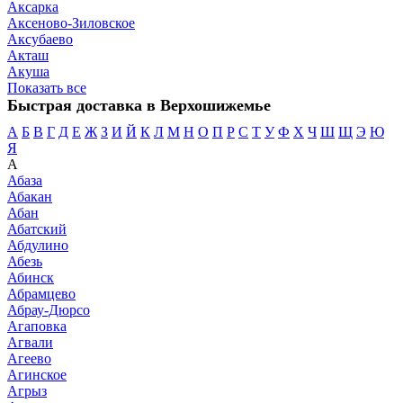
Аксарка
Аксеново-Зиловское
Аксубаево
Акташ
Акуша
Показать все
Быстрая доставка в Верхошижемье
А
Б
В
Г
Д
Е
Ж
З
И
Й
К
Л
М
Н
О
П
Р
С
Т
У
Ф
Х
Ч
Ш
Щ
Э
Ю
Я
А
Абаза
Абакан
Абан
Абатский
Абдулино
Абезь
Абинск
Абрамцево
Абрау-Дюрсо
Агаповка
Агвали
Агеево
Агинское
Агрыз