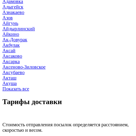
Адамовка
Адыгейск
Азнакаево
Азов
Айгунь
Айдырлинский
Айкино
Ак-Довурак
Акбулак
Аксай
Аксаково
Аксарка
Аксеново-Зиловское
Аксубаево
Акташ
Акуша
Показать все
Тарифы доставки
Стоимость отправления посылок определяется расстоянием,
скоростью и весом.