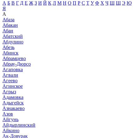
А
Б
В
Г
Д
Е
Ж
З
И
Й
К
Л
М
Н
О
П
Р
С
Т
У
Ф
Х
Ч
Ш
Щ
Э
Ю
Я
А
Абаза
Абакан
Абан
Абатский
Абдулино
Абезь
Абинск
Абрамцево
Абрау-Дюрсо
Агаповка
Агвали
Агеево
Агинское
Агрыз
Адамовка
Адыгейск
Азнакаево
Азов
Айгунь
Айдырлинский
Айкино
Ак-Довурак