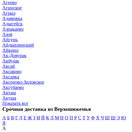
Агеево
Агинское
Агрыз
Адамовка
Адыгейск
Азнакаево
Азов
Айгунь
Айдырлинский
Айкино
Ак-Довурак
Акбулак
Аксай
Аксаково
Аксарка
Аксеново-Зиловское
Аксубаево
Акташ
Акуша
Показать все
Срочная доставка из Верхошижемья
А
Б
В
Г
Д
Е
Ж
З
И
Й
К
Л
М
Н
О
П
Р
С
Т
У
Ф
Х
Ч
Ш
Щ
Э
Ю
Я
А