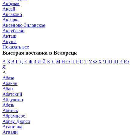
Акбулак
Аксай
Аксаково
Аксарка
Аксеново-Зиловское
Аксубаево
Акташ
Акуша
Показать все
Быстрая доставка в Белорецк
А
Б
В
Г
Д
Е
Ж
З
И
Й
К
Л
М
Н
О
П
Р
С
Т
У
Ф
Х
Ч
Ш
Щ
Э
Ю
Я
А
Абаза
Абакан
Абан
Абатский
Абдулино
Абезь
Абинск
Абрамцево
Абрау-Дюрсо
Агаповка
Агвали