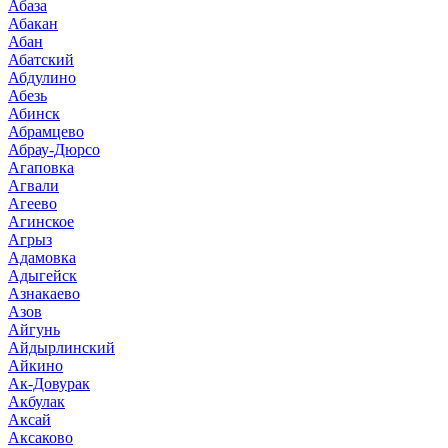
Абаза
Абакан
Абан
Абатский
Абдулино
Абезь
Абинск
Абрамцево
Абрау-Дюрсо
Агаповка
Агвали
Агеево
Агинское
Агрыз
Адамовка
Адыгейск
Азнакаево
Азов
Айгунь
Айдырлинский
Айкино
Ак-Довурак
Акбулак
Аксай
Аксаково