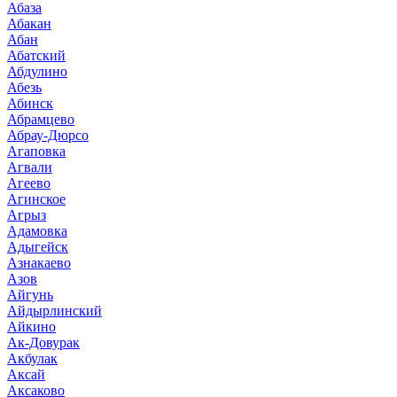
Абаза
Абакан
Абан
Абатский
Абдулино
Абезь
Абинск
Абрамцево
Абрау-Дюрсо
Агаповка
Агвали
Агеево
Агинское
Агрыз
Адамовка
Адыгейск
Азнакаево
Азов
Айгунь
Айдырлинский
Айкино
Ак-Довурак
Акбулак
Аксай
Аксаково