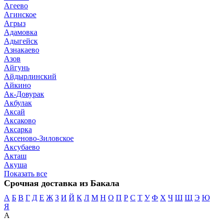
Агеево
Агинское
Агрыз
Адамовка
Адыгейск
Азнакаево
Азов
Айгунь
Айдырлинский
Айкино
Ак-Довурак
Акбулак
Аксай
Аксаково
Аксарка
Аксеново-Зиловское
Аксубаево
Акташ
Акуша
Показать все
Срочная доставка из Бакала
А
Б
В
Г
Д
Е
Ж
З
И
Й
К
Л
М
Н
О
П
Р
С
Т
У
Ф
Х
Ч
Ш
Щ
Э
Ю
Я
А