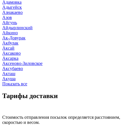
Адамовка
Адыгейск
Азнакаево
Азов
Айгунь
Айдырлинский
Айкино
Ак-Довурак
Акбулак
Аксай
Аксаково
Аксарка
Аксеново-Зиловское
Аксубаево
Акташ
Акуша
Показать все
Тарифы доставки
Стоимость отправления посылок определяется расстоянием,
скоростью и весом.