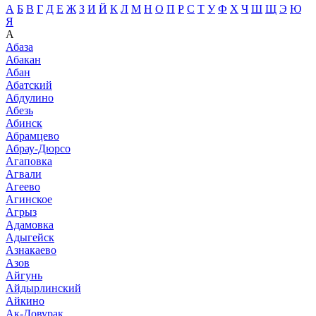
А
Б
В
Г
Д
Е
Ж
З
И
Й
К
Л
М
Н
О
П
Р
С
Т
У
Ф
Х
Ч
Ш
Щ
Э
Ю
Я
А
Абаза
Абакан
Абан
Абатский
Абдулино
Абезь
Абинск
Абрамцево
Абрау-Дюрсо
Агаповка
Агвали
Агеево
Агинское
Агрыз
Адамовка
Адыгейск
Азнакаево
Азов
Айгунь
Айдырлинский
Айкино
Ак-Довурак