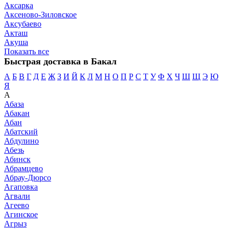
Аксарка
Аксеново-Зиловское
Аксубаево
Акташ
Акуша
Показать все
Быстрая доставка в Бакал
А
Б
В
Г
Д
Е
Ж
З
И
Й
К
Л
М
Н
О
П
Р
С
Т
У
Ф
Х
Ч
Ш
Щ
Э
Ю
Я
А
Абаза
Абакан
Абан
Абатский
Абдулино
Абезь
Абинск
Абрамцево
Абрау-Дюрсо
Агаповка
Агвали
Агеево
Агинское
Агрыз