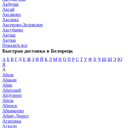
Акбулак
Аксай
Аксаково
Аксарка
Аксеново-Зиловское
Аксубаево
Акташ
Акуша
Показать все
Быстрая доставка в Белорецк
А
Б
В
Г
Д
Е
Ж
З
И
Й
К
Л
М
Н
О
П
Р
С
Т
У
Ф
Х
Ч
Ш
Щ
Э
Ю
Я
А
Абаза
Абакан
Абан
Абатский
Абдулино
Абезь
Абинск
Абрамцево
Абрау-Дюрсо
Агаповка
Агвали