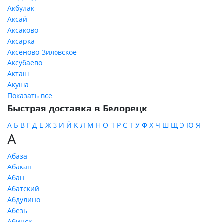
Акбулак
Аксай
Аксаково
Аксарка
Аксеново-Зиловское
Аксубаево
Акташ
Акуша
Показать все
Быстрая доставка в Белорецк
А
Б
В
Г
Д
Е
Ж
З
И
Й
К
Л
М
Н
О
П
Р
С
Т
У
Ф
Х
Ч
Ш
Щ
Э
Ю
Я
А
Абаза
Абакан
Абан
Абатский
Абдулино
Абезь
Абинск