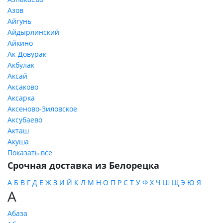
Азов
Айгунь
Айдырлинский
Айкино
Ак-Довурак
Акбулак
Аксай
Аксаково
Аксарка
Аксеново-Зиловское
Аксубаево
Акташ
Акуша
Показать все
Срочная доставка из Белорецка
А
Б
В
Г
Д
Е
Ж
З
И
Й
К
Л
М
Н
О
П
Р
С
Т
У
Ф
Х
Ч
Ш
Щ
Э
Ю
Я
А
Абаза