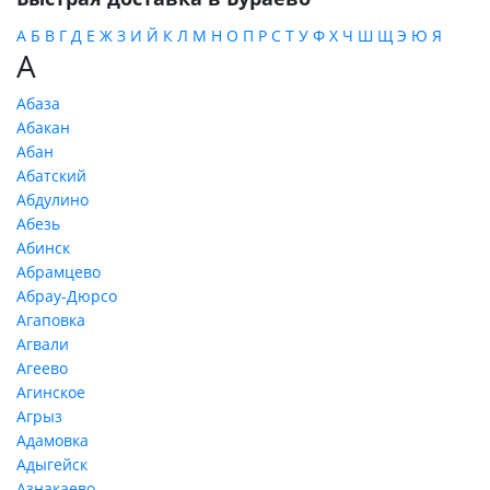
А
Б
В
Г
Д
Е
Ж
З
И
Й
К
Л
М
Н
О
П
Р
С
Т
У
Ф
Х
Ч
Ш
Щ
Э
Ю
Я
А
Абаза
Абакан
Абан
Абатский
Абдулино
Абезь
Абинск
Абрамцево
Абрау-Дюрсо
Агаповка
Агвали
Агеево
Агинское
Агрыз
Адамовка
Адыгейск
Азнакаево