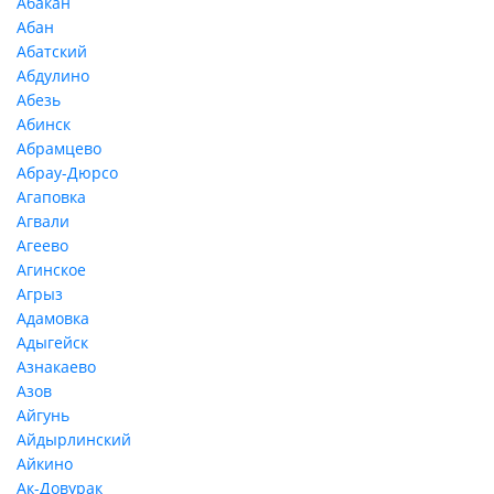
Абакан
Абан
Абатский
Абдулино
Абезь
Абинск
Абрамцево
Абрау-Дюрсо
Агаповка
Агвали
Агеево
Агинское
Агрыз
Адамовка
Адыгейск
Азнакаево
Азов
Айгунь
Айдырлинский
Айкино
Ак-Довурак