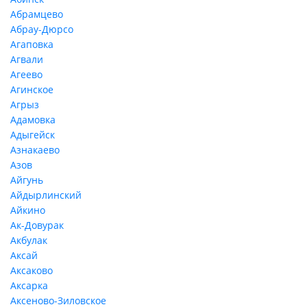
Абрамцево
Абрау-Дюрсо
Агаповка
Агвали
Агеево
Агинское
Агрыз
Адамовка
Адыгейск
Азнакаево
Азов
Айгунь
Айдырлинский
Айкино
Ак-Довурак
Акбулак
Аксай
Аксаково
Аксарка
Аксеново-Зиловское