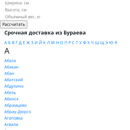
Срочная доставка из Бураева
А
Б
В
Г
Д
Е
Ж
З
И
Й
К
Л
М
Н
О
П
Р
С
Т
У
Ф
Х
Ч
Ш
Щ
Э
Ю
Я
А
Абаза
Абакан
Абан
Абатский
Абдулино
Абезь
Абинск
Абрамцево
Абрау-Дюрсо
Агаповка
Агвали