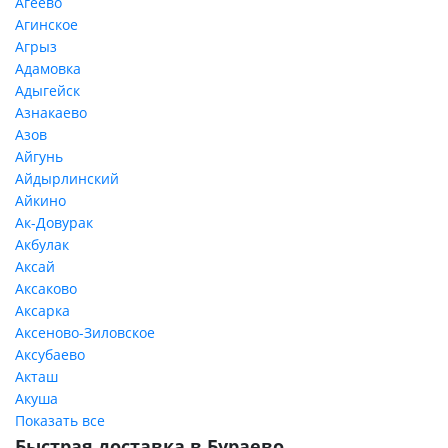
Агеево
Агинское
Агрыз
Адамовка
Адыгейск
Азнакаево
Азов
Айгунь
Айдырлинский
Айкино
Ак-Довурак
Акбулак
Аксай
Аксаково
Аксарка
Аксеново-Зиловское
Аксубаево
Акташ
Акуша
Показать все
Быстрая доставка в Бураево