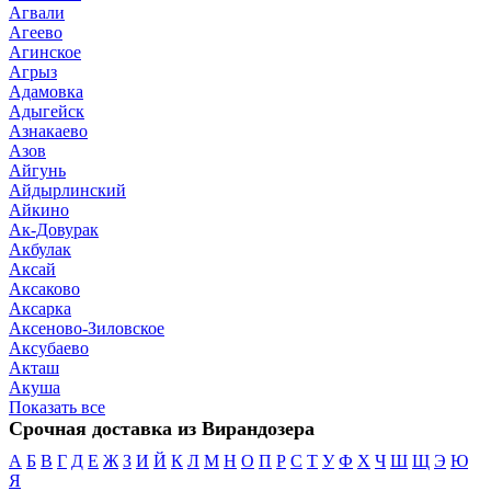
Агвали
Агеево
Агинское
Агрыз
Адамовка
Адыгейск
Азнакаево
Азов
Айгунь
Айдырлинский
Айкино
Ак-Довурак
Акбулак
Аксай
Аксаково
Аксарка
Аксеново-Зиловское
Аксубаево
Акташ
Акуша
Показать все
Срочная доставка из Вирандозера
А
Б
В
Г
Д
Е
Ж
З
И
Й
К
Л
М
Н
О
П
Р
С
Т
У
Ф
Х
Ч
Ш
Щ
Э
Ю
Я