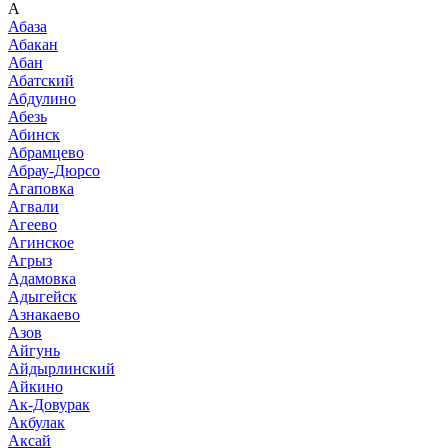
А
Абаза
Абакан
Абан
Абатский
Абдулино
Абезь
Абинск
Абрамцево
Абрау-Дюрсо
Агаповка
Агвали
Агеево
Агинское
Агрыз
Адамовка
Адыгейск
Азнакаево
Азов
Айгунь
Айдырлинский
Айкино
Ак-Довурак
Акбулак
Аксай