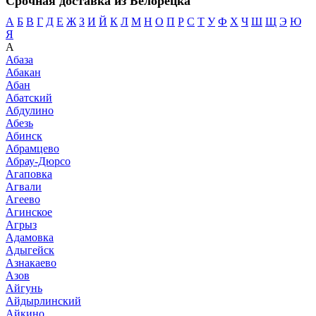
Срочная доставка из Белорецка
А
Б
В
Г
Д
Е
Ж
З
И
Й
К
Л
М
Н
О
П
Р
С
Т
У
Ф
Х
Ч
Ш
Щ
Э
Ю
Я
А
Абаза
Абакан
Абан
Абатский
Абдулино
Абезь
Абинск
Абрамцево
Абрау-Дюрсо
Агаповка
Агвали
Агеево
Агинское
Агрыз
Адамовка
Адыгейск
Азнакаево
Азов
Айгунь
Айдырлинский
Айкино