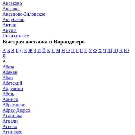
Аксаково
Аксарка
Аксеново-Зиловское
Аксубаево
Акташ
Акуша
Показать все
Быстрая доставка в Вирандозеро
А
Б
В
Г
Д
Е
Ж
З
И
Й
К
Л
М
Н
О
П
Р
С
Т
У
Ф
Х
Ч
Ш
Щ
Э
Ю
Я
А
Абаза
Абакан
Абан
Абатский
Абдулино
Абезь
Абинск
Абрамцево
Абрау-Дюрсо
Агаповка
Агвали
Агеево
Агинское