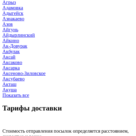
Агрыз
Адамовка
Адыгейск
Азнакаево
Азов
Айгунь
Айдырлинский
Айкино
Ак-Довурак
Акбулак
Аксай
Аксаково
Аксарка
Аксеново-Зиловское
Аксубаево
Акташ
Акуша
Показать все
Тарифы доставки
Стоимость отправления посылок определяется расстоянием,