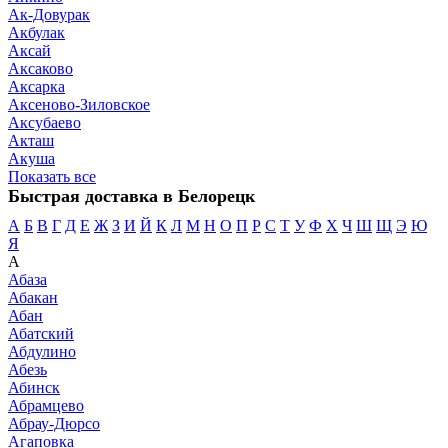
Ак-Довурак
Акбулак
Аксай
Аксаково
Аксарка
Аксеново-Зиловское
Аксубаево
Акташ
Акуша
Показать все
Быстрая доставка в Белорецк
А
Б
В
Г
Д
Е
Ж
З
И
Й
К
Л
М
Н
О
П
Р
С
Т
У
Ф
Х
Ч
Ш
Щ
Э
Ю
Я
А
Абаза
Абакан
Абан
Абатский
Абдулино
Абезь
Абинск
Абрамцево
Абрау-Дюрсо
Агаповка