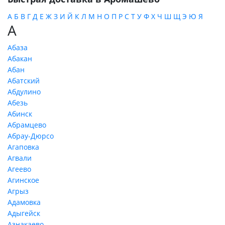
А
Б
В
Г
Д
Е
Ж
З
И
Й
К
Л
М
Н
О
П
Р
С
Т
У
Ф
Х
Ч
Ш
Щ
Э
Ю
Я
А
Абаза
Абакан
Абан
Абатский
Абдулино
Абезь
Абинск
Абрамцево
Абрау-Дюрсо
Агаповка
Агвали
Агеево
Агинское
Агрыз
Адамовка
Адыгейск
Азнакаево