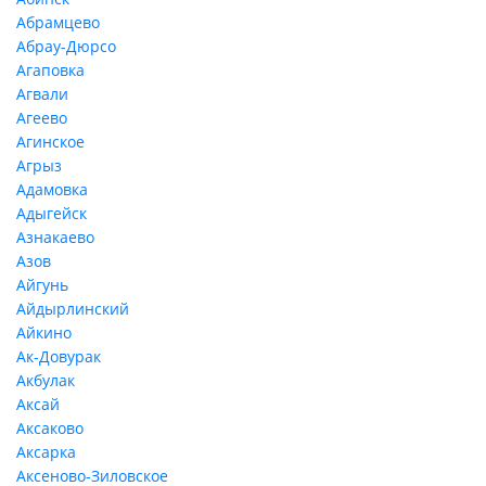
Абрамцево
Абрау-Дюрсо
Агаповка
Агвали
Агеево
Агинское
Агрыз
Адамовка
Адыгейск
Азнакаево
Азов
Айгунь
Айдырлинский
Айкино
Ак-Довурак
Акбулак
Аксай
Аксаково
Аксарка
Аксеново-Зиловское