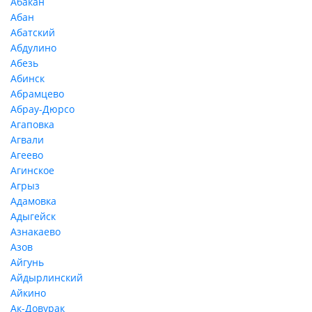
Абакан
Абан
Абатский
Абдулино
Абезь
Абинск
Абрамцево
Абрау-Дюрсо
Агаповка
Агвали
Агеево
Агинское
Агрыз
Адамовка
Адыгейск
Азнакаево
Азов
Айгунь
Айдырлинский
Айкино
Ак-Довурак