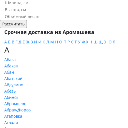
Срочная доставка из Аромашева
А
Б
В
Г
Д
Е
Ж
З
И
Й
К
Л
М
Н
О
П
Р
С
Т
У
Ф
Х
Ч
Ш
Щ
Э
Ю
Я
А
Абаза
Абакан
Абан
Абатский
Абдулино
Абезь
Абинск
Абрамцево
Абрау-Дюрсо
Агаповка
Агвали