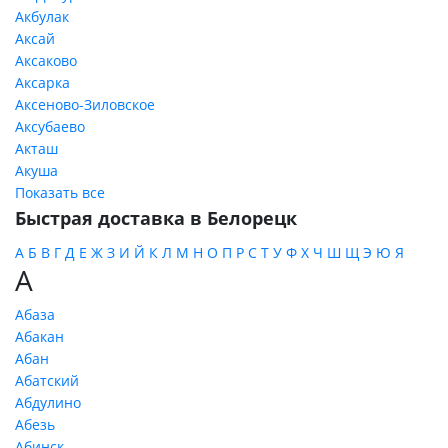
Акбулак
Аксай
Аксаково
Аксарка
Аксеново-Зиловское
Аксубаево
Акташ
Акуша
Показать все
Быстрая доставка в Белорецк
А
Б
В
Г
Д
Е
Ж
З
И
Й
К
Л
М
Н
О
П
Р
С
Т
У
Ф
Х
Ч
Ш
Щ
Э
Ю
Я
А
Абаза
Абакан
Абан
Абатский
Абдулино
Абезь
Абинск