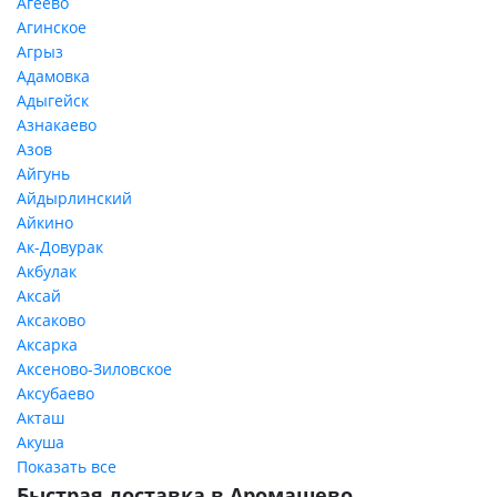
Агеево
Агинское
Агрыз
Адамовка
Адыгейск
Азнакаево
Азов
Айгунь
Айдырлинский
Айкино
Ак-Довурак
Акбулак
Аксай
Аксаково
Аксарка
Аксеново-Зиловское
Аксубаево
Акташ
Акуша
Показать все
Быстрая доставка в Аромашево