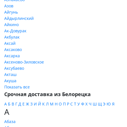
Азов
Айгунь
Айдырлинский
Айкино
Ак-Довурак
Акбулак
Аксай
Аксаково
Аксарка
Аксеново-Зиловское
Аксубаево
Акташ
Акуша
Показать все
Срочная доставка из Белорецка
А
Б
В
Г
Д
Е
Ж
З
И
Й
К
Л
М
Н
О
П
Р
С
Т
У
Ф
Х
Ч
Ш
Щ
Э
Ю
Я
А
Абаза