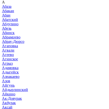
А
Абаза
Абакан
Абан
Абатский
Абдулино
Абезь
Абинск
Абрамцево
Абрау-Дюрсо
Агаповка
Агвали
Агеево
Агинское
Агрыз
Адамовка
Адыгейск
Азнакаево
Азов
Айгунь
Айдырлинский
Айкино
Ак-Довурак
Акбулак
Аксай