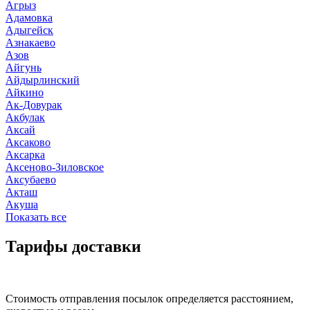
Агрыз
Адамовка
Адыгейск
Азнакаево
Азов
Айгунь
Айдырлинский
Айкино
Ак-Довурак
Акбулак
Аксай
Аксаково
Аксарка
Аксеново-Зиловское
Аксубаево
Акташ
Акуша
Показать все
Тарифы доставки
Стоимость отправления посылок определяется расстоянием,