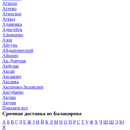
Агвали
Агеево
Агинское
Агрыз
Адамовка
Адыгейск
Азнакаево
Азов
Айгунь
Айдырлинский
Айкино
Ак-Довурак
Акбулак
Аксай
Аксаково
Аксарка
Аксеново-Зиловское
Аксубаево
Акташ
Акуша
Показать все
Срочная доставка из Балакирева
А
Б
В
Г
Д
Е
Ж
З
И
Й
К
Л
М
Н
О
П
Р
С
Т
У
Ф
Х
Ч
Ш
Щ
Э
Ю
Я