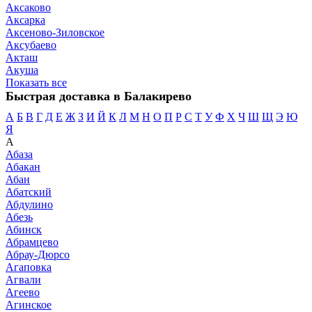
Аксаково
Аксарка
Аксеново-Зиловское
Аксубаево
Акташ
Акуша
Показать все
Быстрая доставка в Балакирево
А
Б
В
Г
Д
Е
Ж
З
И
Й
К
Л
М
Н
О
П
Р
С
Т
У
Ф
Х
Ч
Ш
Щ
Э
Ю
Я
А
Абаза
Абакан
Абан
Абатский
Абдулино
Абезь
Абинск
Абрамцево
Абрау-Дюрсо
Агаповка
Агвали
Агеево
Агинское