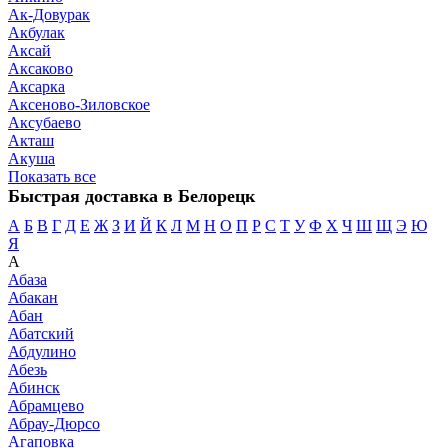
Ак-Довурак
Акбулак
Аксай
Аксаково
Аксарка
Аксеново-Зиловское
Аксубаево
Акташ
Акуша
Показать все
Быстрая доставка в Белорецк
А
Б
В
Г
Д
Е
Ж
З
И
Й
К
Л
М
Н
О
П
Р
С
Т
У
Ф
Х
Ч
Ш
Щ
Э
Ю
Я
А
Абаза
Абакан
Абан
Абатский
Абдулино
Абезь
Абинск
Абрамцево
Абрау-Дюрсо
Агаповка