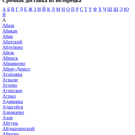
Срочная доставка из Белорецка
А
Б
В
Г
Д
Е
Ж
З
И
Й
К
Л
М
Н
О
П
Р
С
Т
У
Ф
Х
Ч
Ш
Щ
Э
Ю
Я
А
Абаза
Абакан
Абан
Абатский
Абдулино
Абезь
Абинск
Абрамцево
Абрау-Дюрсо
Агаповка
Агвали
Агеево
Агинское
Агрыз
Адамовка
Адыгейск
Азнакаево
Азов
Айгунь
Айдырлинский
Айкино