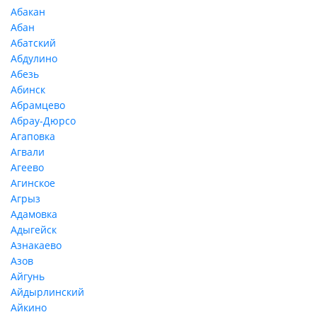
Абакан
Абан
Абатский
Абдулино
Абезь
Абинск
Абрамцево
Абрау-Дюрсо
Агаповка
Агвали
Агеево
Агинское
Агрыз
Адамовка
Адыгейск
Азнакаево
Азов
Айгунь
Айдырлинский
Айкино