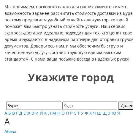
Мы понимаем, насколько важно для наших клиентов иметь
возможность заранее рассчитать стоимость доставки из Буре
поэтому предлагаем удобный онлайн-калькулятор, который
поможет вам быстро узнать стоимость услуги. Наш сервис
экспресс-доставки идеально подходит для тех, кто ценит свое
время и нуждается в надежном партнере для отправки грузов
документов. Доверьтесь нам, и мы обеспечим быструю и
качественную услугу, соответствующую вашим высоким
стандартам. С нами ваша посылка всегда в надежных руках!
Укажите город
Дале
А
Б
В
Г
Д
Е
Ж
З
И
Й
К
Л
М
Н
О
П
Р
С
Т
У
Ф
Х
Ч
Ш
Щ
Э
Ю
Я
А
Абаза