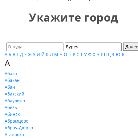
Укажите город
Дале
А
Б
В
Г
Д
Е
Ж
З
И
Й
К
Л
М
Н
О
П
Р
С
Т
У
Ф
Х
Ч
Ш
Щ
Э
Ю
Я
А
Абаза
Абакан
Абан
Абатский
Абдулино
Абезь
Абинск
Абрамцево
Абрау-Дюрсо
Агаповка