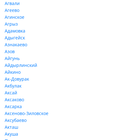
Агвали
Агеево
Агинское
Агрыз
Адамовка
Адыгейск
Азнакаево
Азов
Айгунь
Айдырлинский
Айкино
Ак-Довурак
Акбулак
Аксай
Аксаково
Аксарка
Аксеново-Зиловское
Аксубаево
Акташ
Акуша