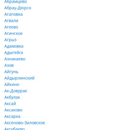
Абрамцево
Абрау-Дюрсо
Агаповка
Агвали
Агеево
Агинское
Агрыз
Адамовка
Адыгейск
Азнакаево
Азов
Айгунь
Айдырлинский
Айкино
Ак-Довурак
Акбулак
Аксай
Аксаково
Аксарка
Аксеново-Зиловское
Аксубаево