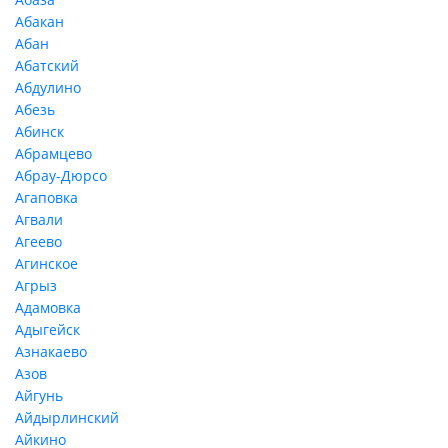
Абакан
Абан
Абатский
Абдулино
Абезь
Абинск
Абрамцево
Абрау-Дюрсо
Агаповка
Агвали
Агеево
Агинское
Агрыз
Адамовка
Адыгейск
Азнакаево
Азов
Айгунь
Айдырлинский
Айкино