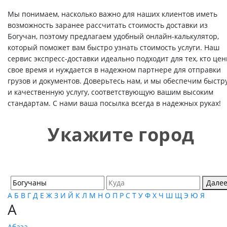
Мы понимаем, насколько важно для наших клиентов иметь
возможность заранее рассчитать стоимость доставки из
Богучан, поэтому предлагаем удобный онлайн-калькулятор,
который поможет вам быстро узнать стоимость услуги. Наш
сервис экспресс-доставки идеально подходит для тех, кто цен
свое время и нуждается в надежном партнере для отправки
грузов и документов. Доверьтесь нам, и мы обеспечим быстр
и качественную услугу, соответствующую вашим высоким
стандартам. С нами ваша посылка всегда в надежных руках!
Укажите город
Дале
А
Б
В
Г
Д
Е
Ж
З
И
Й
К
Л
М
Н
О
П
Р
С
Т
У
Ф
Х
Ч
Ш
Щ
Э
Ю
Я
А
Абаза