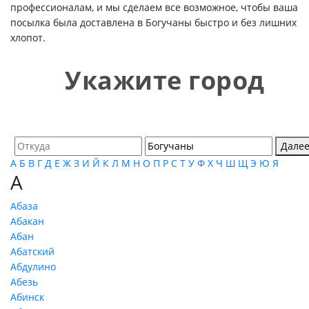
профессионалам, и мы сделаем все возможное, чтобы ваша
посылка была доставлена в Богучаны быстро и без лишних
хлопот.
Укажите город
Дале
А
Б
В
Г
Д
Е
Ж
З
И
Й
К
Л
М
Н
О
П
Р
С
Т
У
Ф
Х
Ч
Ш
Щ
Э
Ю
Я
А
Абаза
Абакан
Абан
Абатский
Абдулино
Абезь
Абинск