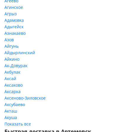
Агеево
Агинское
Агрыз
Адамовка
Адыгейск
Азнакаево
Азов
Айгунь
Айдырлинский
Айкино
Ак-Довурак
Акбулак
Аксай
Аксаково
Аксарка
Аксеново-Зиловское
Аксубаево
Акташ
Акуша
Показать все
Быстрая доставка в Артемовск