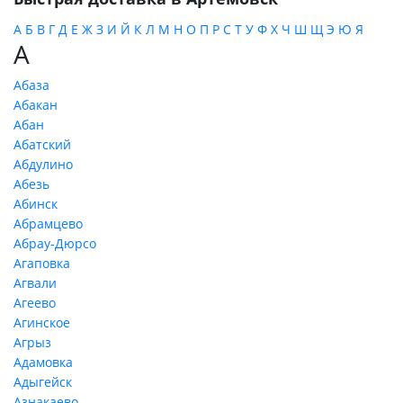
А
Б
В
Г
Д
Е
Ж
З
И
Й
К
Л
М
Н
О
П
Р
С
Т
У
Ф
Х
Ч
Ш
Щ
Э
Ю
Я
А
Абаза
Абакан
Абан
Абатский
Абдулино
Абезь
Абинск
Абрамцево
Абрау-Дюрсо
Агаповка
Агвали
Агеево
Агинское
Агрыз
Адамовка
Адыгейск
Азнакаево