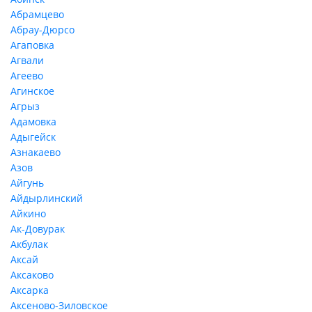
Абрамцево
Абрау-Дюрсо
Агаповка
Агвали
Агеево
Агинское
Агрыз
Адамовка
Адыгейск
Азнакаево
Азов
Айгунь
Айдырлинский
Айкино
Ак-Довурак
Акбулак
Аксай
Аксаково
Аксарка
Аксеново-Зиловское