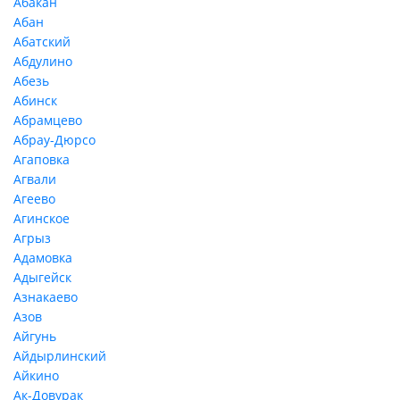
Абакан
Абан
Абатский
Абдулино
Абезь
Абинск
Абрамцево
Абрау-Дюрсо
Агаповка
Агвали
Агеево
Агинское
Агрыз
Адамовка
Адыгейск
Азнакаево
Азов
Айгунь
Айдырлинский
Айкино
Ак-Довурак