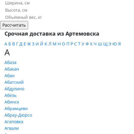
Срочная доставка из Артемовска
А
Б
В
Г
Д
Е
Ж
З
И
Й
К
Л
М
Н
О
П
Р
С
Т
У
Ф
Х
Ч
Ш
Щ
Э
Ю
Я
А
Абаза
Абакан
Абан
Абатский
Абдулино
Абезь
Абинск
Абрамцево
Абрау-Дюрсо
Агаповка
Агвали