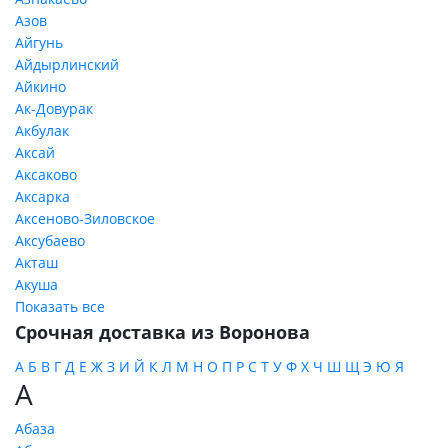
Азов
Айгунь
Айдырлинский
Айкино
Ак-Довурак
Акбулак
Аксай
Аксаково
Аксарка
Аксеново-Зиловское
Аксубаево
Акташ
Акуша
Показать все
Срочная доставка из Воронова
А
Б
В
Г
Д
Е
Ж
З
И
Й
К
Л
М
Н
О
П
Р
С
Т
У
Ф
Х
Ч
Ш
Щ
Э
Ю
Я
А
Абаза