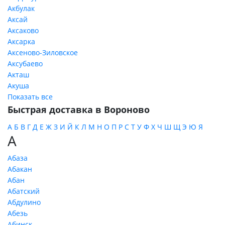
Акбулак
Аксай
Аксаково
Аксарка
Аксеново-Зиловское
Аксубаево
Акташ
Акуша
Показать все
Быстрая доставка в Вороново
А
Б
В
Г
Д
Е
Ж
З
И
Й
К
Л
М
Н
О
П
Р
С
Т
У
Ф
Х
Ч
Ш
Щ
Э
Ю
Я
А
Абаза
Абакан
Абан
Абатский
Абдулино
Абезь
Абинск