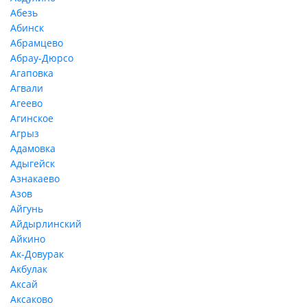
Абезь
Абинск
Абрамцево
Абрау-Дюрсо
Агаповка
Агвали
Агеево
Агинское
Агрыз
Адамовка
Адыгейск
Азнакаево
Азов
Айгунь
Айдырлинский
Айкино
Ак-Довурак
Акбулак
Аксай
Аксаково