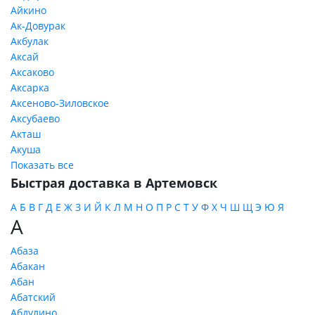
Айкино
Ак-Довурак
Акбулак
Аксай
Аксаково
Аксарка
Аксеново-Зиловское
Аксубаево
Акташ
Акуша
Показать все
Быстрая доставка в Артемовск
А
Б
В
Г
Д
Е
Ж
З
И
Й
К
Л
М
Н
О
П
Р
С
Т
У
Ф
Х
Ч
Ш
Щ
Э
Ю
Я
А
Абаза
Абакан
Абан
Абатский
Абдулино