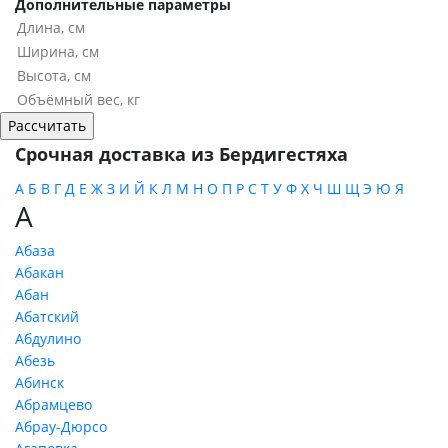
Дополнительные параметры
Срочная доставка из Бердигестяха
А
Б
В
Г
Д
Е
Ж
З
И
Й
К
Л
М
Н
О
П
Р
С
Т
У
Ф
Х
Ч
Ш
Щ
Э
Ю
Я
А
Абаза
Абакан
Абан
Абатский
Абдулино
Абезь
Абинск
Абрамцево
Абрау-Дюрсо