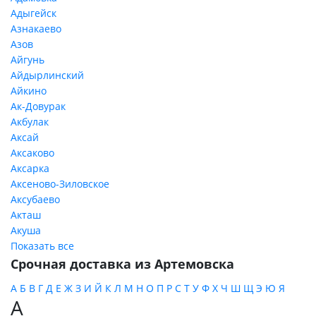
Адыгейск
Азнакаево
Азов
Айгунь
Айдырлинский
Айкино
Ак-Довурак
Акбулак
Аксай
Аксаково
Аксарка
Аксеново-Зиловское
Аксубаево
Акташ
Акуша
Показать все
Срочная доставка из Артемовска
А
Б
В
Г
Д
Е
Ж
З
И
Й
К
Л
М
Н
О
П
Р
С
Т
У
Ф
Х
Ч
Ш
Щ
Э
Ю
Я
А