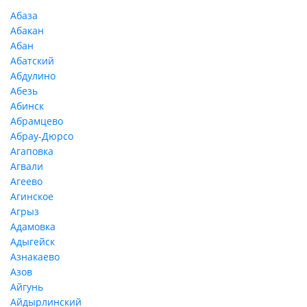
Абаза
Абакан
Абан
Абатский
Абдулино
Абезь
Абинск
Абрамцево
Абрау-Дюрсо
Агаповка
Агвали
Агеево
Агинское
Агрыз
Адамовка
Адыгейск
Азнакаево
Азов
Айгунь
Айдырлинский