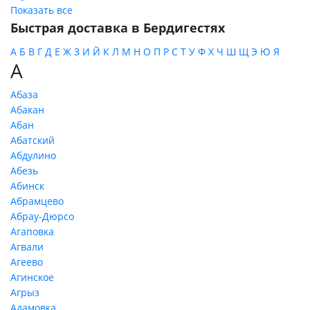
Показать все
Быстрая доставка в Бердигестях
А
Б
В
Г
Д
Е
Ж
З
И
Й
К
Л
М
Н
О
П
Р
С
Т
У
Ф
Х
Ч
Ш
Щ
Э
Ю
Я
А
Абаза
Абакан
Абан
Абатский
Абдулино
Абезь
Абинск
Абрамцево
Абрау-Дюрсо
Агаповка
Агвали
Агеево
Агинское
Агрыз
Адамовка