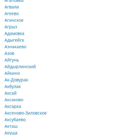
Агаповка
Агвали
Агеево
Агинское
Агрыз
Адамовка
Адыгейск
Азнакаево
Азов
Айгунь
Айдырлинский
Айкино
Ак-Довурак
Акбулак
Аксай
Аксаково
Аксарка
Аксеново-Зиловское
Аксубаево
Акташ
Акуша