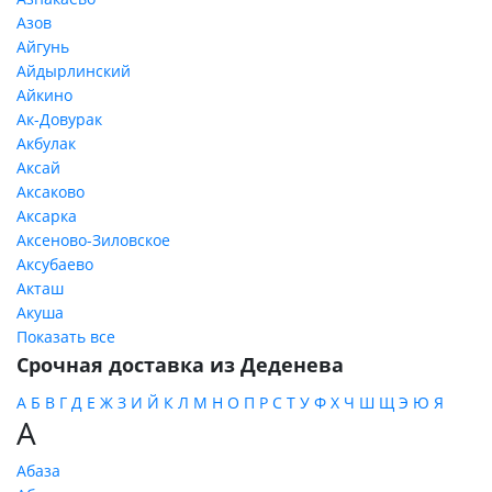
Азов
Айгунь
Айдырлинский
Айкино
Ак-Довурак
Акбулак
Аксай
Аксаково
Аксарка
Аксеново-Зиловское
Аксубаево
Акташ
Акуша
Показать все
Срочная доставка из Деденева
А
Б
В
Г
Д
Е
Ж
З
И
Й
К
Л
М
Н
О
П
Р
С
Т
У
Ф
Х
Ч
Ш
Щ
Э
Ю
Я
А
Абаза