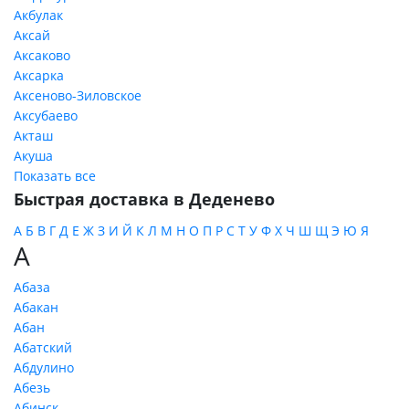
Акбулак
Аксай
Аксаково
Аксарка
Аксеново-Зиловское
Аксубаево
Акташ
Акуша
Показать все
Быстрая доставка в Деденево
А
Б
В
Г
Д
Е
Ж
З
И
Й
К
Л
М
Н
О
П
Р
С
Т
У
Ф
Х
Ч
Ш
Щ
Э
Ю
Я
А
Абаза
Абакан
Абан
Абатский
Абдулино
Абезь
Абинск