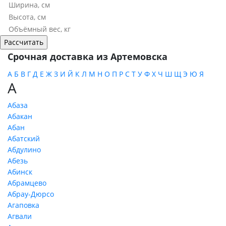
Срочная доставка из Артемовска
А
Б
В
Г
Д
Е
Ж
З
И
Й
К
Л
М
Н
О
П
Р
С
Т
У
Ф
Х
Ч
Ш
Щ
Э
Ю
Я
А
Абаза
Абакан
Абан
Абатский
Абдулино
Абезь
Абинск
Абрамцево
Абрау-Дюрсо
Агаповка
Агвали