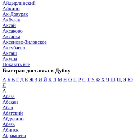
Айдырлинский
Айкино
Ак-Довурак
Акбулак
Аксай
Аксаково
Аксарка
Аксеново-Зиловское
Аксубаево
Акташ
Акуша
Показать все
Быстрая доставка в Дубну
А
Б
В
Г
Д
Е
Ж
З
И
Й
К
Л
М
Н
О
П
Р
С
Т
У
Ф
Х
Ч
Ш
Щ
Э
Ю
Я
А
Абаза
Абакан
Абан
Абатский
Абдулино
Абезь
Абинск
Абрамцево