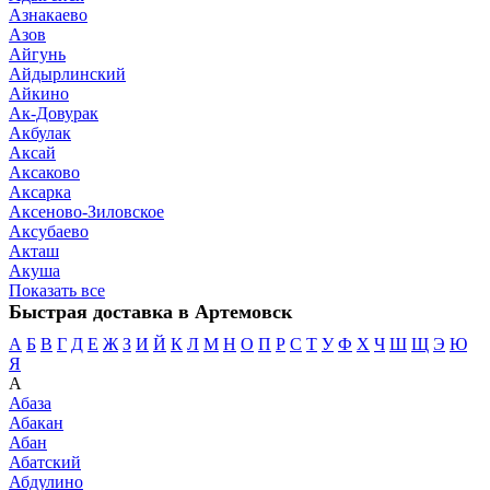
Азнакаево
Азов
Айгунь
Айдырлинский
Айкино
Ак-Довурак
Акбулак
Аксай
Аксаково
Аксарка
Аксеново-Зиловское
Аксубаево
Акташ
Акуша
Показать все
Быстрая доставка в Артемовск
А
Б
В
Г
Д
Е
Ж
З
И
Й
К
Л
М
Н
О
П
Р
С
Т
У
Ф
Х
Ч
Ш
Щ
Э
Ю
Я
А
Абаза
Абакан
Абан
Абатский
Абдулино