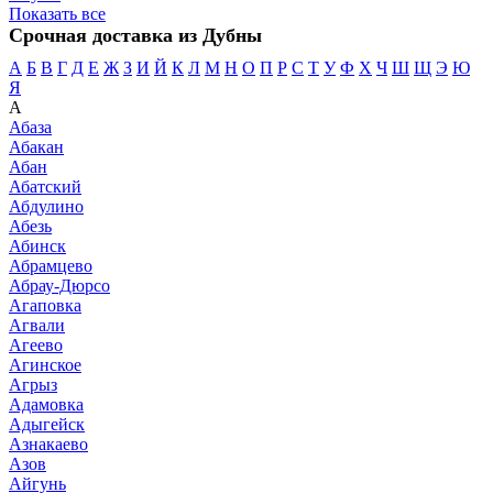
Показать все
Срочная доставка из Дубны
А
Б
В
Г
Д
Е
Ж
З
И
Й
К
Л
М
Н
О
П
Р
С
Т
У
Ф
Х
Ч
Ш
Щ
Э
Ю
Я
А
Абаза
Абакан
Абан
Абатский
Абдулино
Абезь
Абинск
Абрамцево
Абрау-Дюрсо
Агаповка
Агвали
Агеево
Агинское
Агрыз
Адамовка
Адыгейск
Азнакаево
Азов
Айгунь