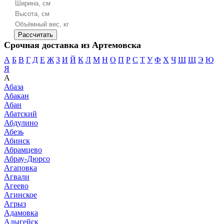
Срочная доставка из Артемовска
А
Б
В
Г
Д
Е
Ж
З
И
Й
К
Л
М
Н
О
П
Р
С
Т
У
Ф
Х
Ч
Ш
Щ
Э
Ю
Я
А
Абаза
Абакан
Абан
Абатский
Абдулино
Абезь
Абинск
Абрамцево
Абрау-Дюрсо
Агаповка
Агвали
Агеево
Агинское
Агрыз
Адамовка
Адыгейск