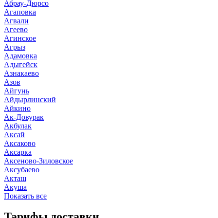
Абрау-Дюрсо
Агаповка
Агвали
Агеево
Агинское
Агрыз
Адамовка
Адыгейск
Азнакаево
Азов
Айгунь
Айдырлинский
Айкино
Ак-Довурак
Акбулак
Аксай
Аксаково
Аксарка
Аксеново-Зиловское
Аксубаево
Акташ
Акуша
Показать все
Тарифы доставки