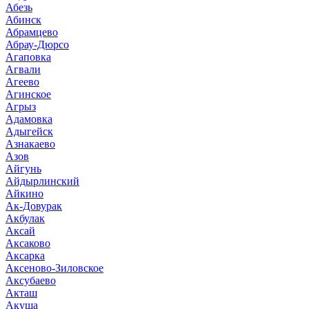
Абезь
Абинск
Абрамцево
Абрау-Дюрсо
Агаповка
Агвали
Агеево
Агинское
Агрыз
Адамовка
Адыгейск
Азнакаево
Азов
Айгунь
Айдырлинский
Айкино
Ак-Довурак
Акбулак
Аксай
Аксаково
Аксарка
Аксеново-Зиловское
Аксубаево
Акташ
Акуша